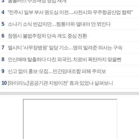
3
홈플러스 주요매장 영업 재개
4
“진주시 일부 부서 원도심 이전…사천시와 우주항공산업 협력”
5
소나기 소식 반갑지만…찜통더위·열대야 안 꺾인다
6
창원시 불법주정차 단속 계도 중심 전환
7
엘시티 ‘사무장병원’ 일당 기소…명의 빌려준 의사는 구속
8
인신매매 탈출하다 다친 외국인, 치료비 폭탄까지 맞을뻔
9
신고 없이 홍보·모집…민간임대조합 피해 주의보
10
[와이라노]‘공공기관 지방이전’ 효과 있었나 살펴보니