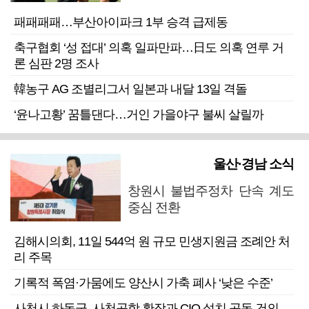
패패패패…부산아이파크 1부 승격 급제동
축구협회 ‘성 접대’ 의혹 일파만파…日도 의혹 연루 거
론 심판 2명 조사
韓농구 AG 조별리그서 일본과 내달 13일 격돌
‘윤나고황’ 꿈틀댄다…거인 가을야구 불씨 살릴까
울산·경남 소식
창원시 불법주정차 단속 계도
중심 전환
김해시의회, 11일 544억 원 규모 민생지원금 조례안 처
리 주목
기록적 폭염·가뭄에도 양산시 가축 폐사 ‘낮은 수준’
사천시 하동군, 사천공항 확장과 CIQ 설치 공동 건의