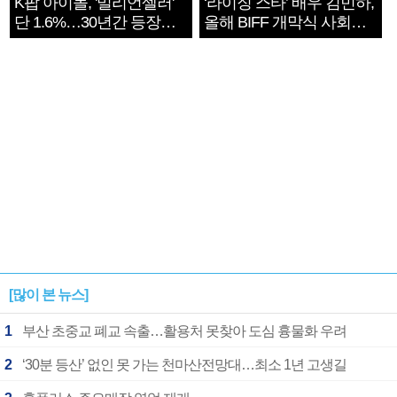
K팝 아이돌, '밀리언셀러'
‘라이징 스타’ 배우 김민하,
단 1.6%…30년간 등장
올해 BIFF 개막식 사회자
1182개팀 전수조사
확정
[많이 본 뉴스]
1
부산 초중교 폐교 속출…활용처 못찾아 도심 흉물화 우려
2
‘30분 등산’ 없인 못 가는 천마산전망대…최소 1년 고생길