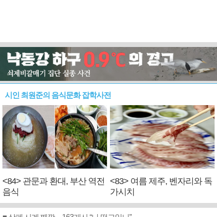
시인 최원준의 음식문화 잡학사전
<84> 관문과 환대, 부산 역전
<83> 여름 제주, 벤자리와 독
음식
가시치