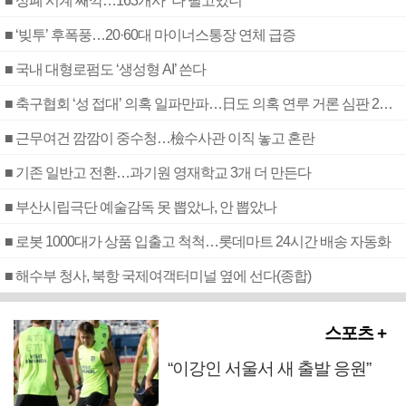
■ 상폐 시계 째깍…163개사 “나 떨고있니”
■ ‘빚투’ 후폭풍…20·60대 마이너스통장 연체 급증
■ 국내 대형로펌도 ‘생성형 AI’ 쓴다
■ 축구협회 ‘성 접대’ 의혹 일파만파…日도 의혹 연루 거론 심판 2명 조사
■ 근무여건 깜깜이 중수청…檢수사관 이직 놓고 혼란
■ 기존 일반고 전환…과기원 영재학교 3개 더 만든다
■ 부산시립극단 예술감독 못 뽑았나, 안 뽑았나
■ 로봇 1000대가 상품 입출고 척척…롯데마트 24시간 배송 자동화
■ 해수부 청사, 북항 국제여객터미널 옆에 선다(종합)
스포츠 +
“이강인 서울서 새 출발 응원”