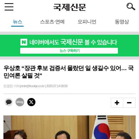
뉴스
스포츠·연예
오피니언
동영상
우상호 “장관 후보 검증서 몰랐던 일 생길수 있어… 국
민여론 살필 것"
민경진 기자 jnmin@kookje.co.kr | 2025.07.14 08:58