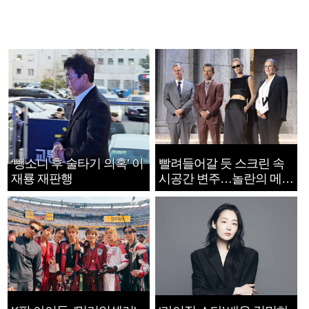
‘뺑소니 후 술타기 의혹’ 이
빨려들어갈 듯 스크린 속
재룡 재판행
시공간 변주…놀란의 메시
지는 ‘전쟁 속죄’