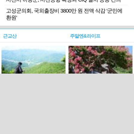
고성군의회, 국외출장비 3800만 원 전액 삭감 '군민에
환원'
근교산
주말엔&라이프
근교산&그너머…상주·문경
폭염보다 더 뜨거워라…100
청화산~시루봉
일을 붉게 불태울 ‘선비정신’
피었네
PC버전
엑스
페이스북
Copyright ⓒ 2015 All rights reserved by 국제신문