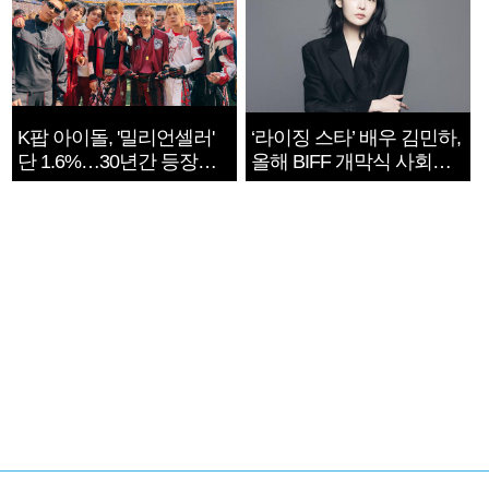
K팝 아이돌, '밀리언셀러'
‘라이징 스타’ 배우 김민하,
단 1.6%…30년간 등장
올해 BIFF 개막식 사회자
1182개팀 전수조사
확정