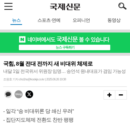
뉴스
스포츠·연예
오피니언
동영상
국힘, 8월 전대 전까지 새 비대위 체제로
내달 1일 전국위서 위원장 임명… 송언석 원내대표가 겸임 가능성
조원호 기자 cho1ho@kookje.co.kr | 2025.06.26 19:38
- 일각 “송 비대위론 당 쇄신 우려”
- 집단지도체제 전환도 찬반 팽팽