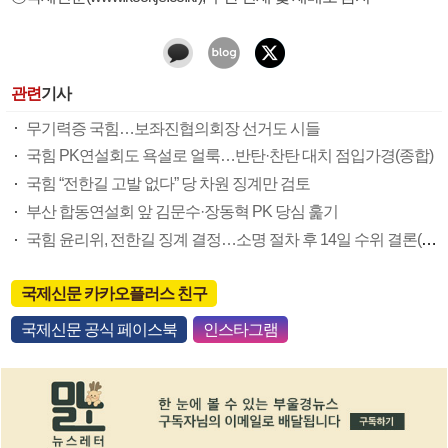
관련
기사
무기력증 국힘…보좌진협의회장 선거도 시들
국힘 PK연설회도 욕설로 얼룩…반탄·찬탄 대치 점입가경(종합)
국힘 “전한길 고발 없다” 당 차원 징계만 검토
부산 합동연설회 앞 김문수·장동혁 PK 당심 훑기
국힘 윤리위, 전한길 징계 결정…소명 절차 후 14일 수위 결론(종합)
국제신문 카카오플러스 친구
국제신문 공식 페이스북
인스타그램