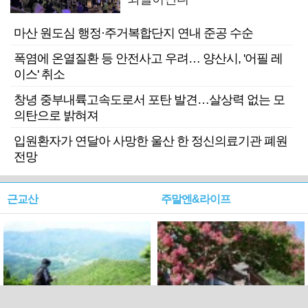
마산 원도심 행정·주거복합단지 연내 준공 수순
폭염에 온열질환 등 안전사고 우려… 양산시, '어필 레
이스' 취소
창녕 중부내륙고속도로서 포탄 발견…살상력 없는 모
의탄으로 밝혀져
입원환자가 연달아 사망한 울산 한 정신의료기관 폐원
전망
근교산
주말엔&라이프