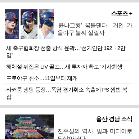
스포츠 +
‘윤나고황’ 꿈틀댄다…거인 가
을야구 불씨 살릴까
새 축구협회장 선출 방식 윤곽…“선거인단 192→2만
명”
해체설 뒤집은 LIV 골프…새 투자자 확보 ‘기사회생’
프로야구 취소…11일부터 재개
라커룸 냉탕 등장…폭염 경기취소 속출에 PS 셈법 복
잡
울산·경남 소식
진주성의 역사, 빛과 미디어로
되살아난다