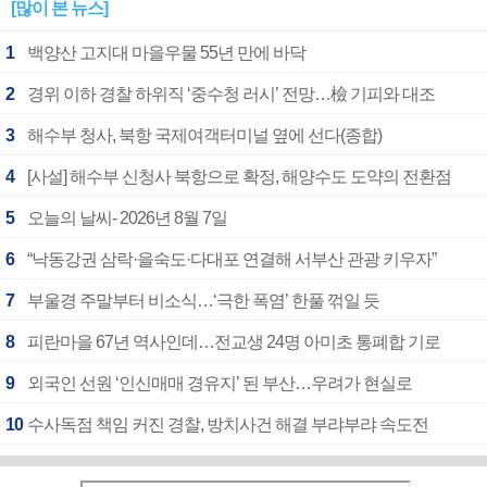
[많이 본 뉴스]
1
백양산 고지대 마을우물 55년 만에 바닥
2
경위 이하 경찰 하위직 ‘중수청 러시’ 전망…檢 기피와 대조
3
해수부 청사, 북항 국제여객터미널 옆에 선다(종합)
4
[사설] 해수부 신청사 북항으로 확정, 해양수도 도약의 전환점
5
오늘의 날씨- 2026년 8월 7일
6
“낙동강권 삼락·을숙도·다대포 연결해 서부산 관광 키우자”
7
부울경 주말부터 비소식…‘극한 폭염’ 한풀 꺾일 듯
8
피란마을 67년 역사인데…전교생 24명 아미초 통폐합 기로
9
외국인 선원 ‘인신매매 경유지’ 된 부산…우려가 현실로
10
수사독점 책임 커진 경찰, 방치사건 해결 부랴부랴 속도전