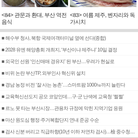
<84> 관문과 환대, 부산 역전
<83> 여름 제주, 벤자리와 독
음식
가시치
■ 해수부 청사, 북항 국제여객터미널 옆에 선다(종합)
■ 2028 유엔 해양총회 개최지, ‘부산이냐 제주냐’ 10일 결정
■ 외국인 선원 ‘인신매매 경유지’ 된 부산…우려가 현실로
■ 비위 논란 부산TP, 외부인사 혁신위 설치
■ 경남 농정 비전 ‘잘 사는 농촌’…스마트팜 1000㏊까지 늘린다
■ 교육혁신선도지 공모 코앞인데…구·군 난색에 교육청 ‘쩔쩔’
■ 르노 못 타는 부산시장…관용차 규정에 막힌 지역기업 응원
■ 마산 원도심 행정·주거복합단지 연내 준공 수순
■ 검사 신분 버리고 직급하향(10년 이하 저연차 검사)…檢 중수청행 기피