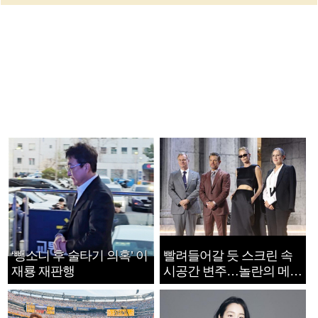
‘뺑소니 후 술타기 의혹’ 이
빨려들어갈 듯 스크린 속
재룡 재판행
시공간 변주…놀란의 메시
지는 ‘전쟁 속죄’