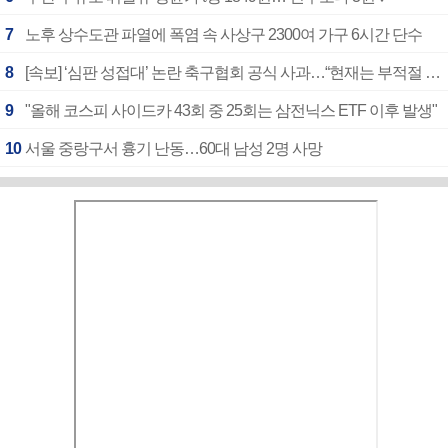
7
노후 상수도관 파열에 폭염 속 사상구 2300여 가구 6시간 단수
8
[속보] ‘심판 성접대’ 논란 축구협회 공식 사과…“현재는 부적절 행위 없어”
9
"올해 코스피 사이드카 43회 중 25회는 삼전닉스 ETF 이후 발생"
10
서울 중랑구서 흉기 난동…60대 남성 2명 사망