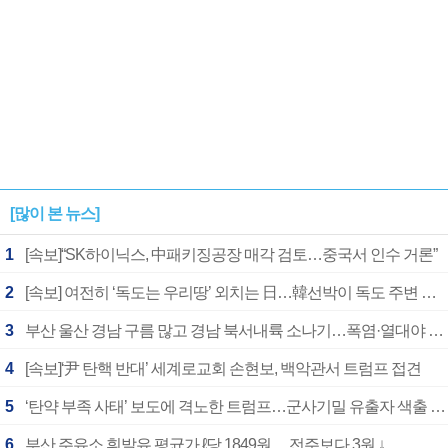
[많이 본 뉴스]
1
[속보]“SK하이닉스, 中패키징공장 매각 검토…중국서 인수 거론”
2
[속보] 여전히 ‘독도는 우리땅’ 외치는 日…韓선박이 독도 주변 해양조사 활동하자 반발
3
부산 울산 경남 구름 많고 경남 북서내륙 소나기…폭염·열대야 계속
4
[속보]‘尹 탄핵 반대’ 세계로교회 손현보, 백악관서 트럼프 접견
5
‘탄약 부족 사태’ 보도에 격노한 트럼프…군사기밀 유출자 색출 지시
6
부산 주유소 휘발유 평균가 ℓ당 1849원… 전주보다 3원 ↓