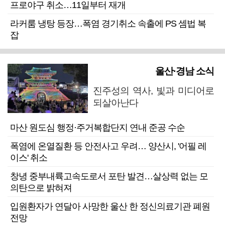
프로야구 취소…11일부터 재개
라커룸 냉탕 등장…폭염 경기취소 속출에 PS 셈법 복
잡
울산·경남 소식
진주성의 역사, 빛과 미디어로
되살아난다
마산 원도심 행정·주거복합단지 연내 준공 수순
폭염에 온열질환 등 안전사고 우려… 양산시, '어필 레
이스' 취소
창녕 중부내륙고속도로서 포탄 발견…살상력 없는 모
의탄으로 밝혀져
입원환자가 연달아 사망한 울산 한 정신의료기관 폐원
전망