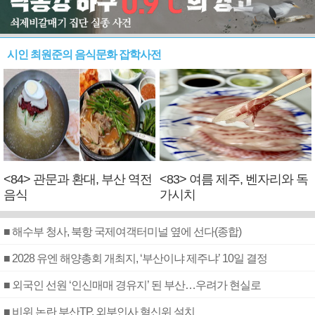
시인 최원준의 음식문화 잡학사전
<84> 관문과 환대, 부산 역전
<83> 여름 제주, 벤자리와 독
음식
가시치
■ 해수부 청사, 북항 국제여객터미널 옆에 선다(종합)
■ 2028 유엔 해양총회 개최지, ‘부산이냐 제주냐’ 10일 결정
■ 외국인 선원 ‘인신매매 경유지’ 된 부산…우려가 현실로
■ 비위 논란 부산TP, 외부인사 혁신위 설치