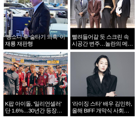
‘뺑소니 후 술타기 의혹’ 이
빨려들어갈 듯 스크린 속
재룡 재판행
시공간 변주…놀란의 메시
지는 ‘전쟁 속죄’
K팝 아이돌, '밀리언셀러'
‘라이징 스타’ 배우 김민하,
단 1.6%…30년간 등장
올해 BIFF 개막식 사회자
1182개팀 전수조사
확정