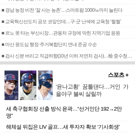
■ 경남 농정 비전 ‘잘 사는 농촌’…스마트팜 1000㏊까지 늘린다
■ 교육혁신선도지 공모 코앞인데…구·군 난색에 교육청 ‘쩔쩔’
■ 르노 못 타는 부산시장…관용차 규정에 막힌 지역기업 응원
■ 마산 원도심 행정·주거복합단지 연내 준공 수순
■ 검사 신분 버리고 직급하향(10년 이하 저연차 검사)…檢 중수청행 기피
스포츠 +
‘윤나고황’ 꿈틀댄다…거인 가
을야구 불씨 살릴까
새 축구협회장 선출 방식 윤곽…“선거인단 192→2만
명”
해체설 뒤집은 LIV 골프…새 투자자 확보 ‘기사회생’