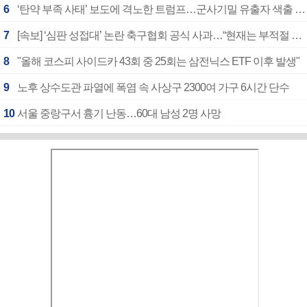
6
‘탄약 부족 사태’ 보도에 격노한 트럼프…군사기밀 유출자 색출 지시
7
[속보] ‘심판 성접대’ 논란 축구협회 공식 사과…“현재는 부적절 행위 없어”
8
"올해 코스피 사이드카 43회 중 25회는 삼전닉스 ETF 이후 발생"
9
노후 상수도관 파열에 폭염 속 사상구 2300여 가구 6시간 단수
10
서울 중랑구서 흉기 난동…60대 남성 2명 사망