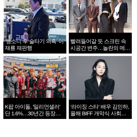
‘뺑소니 후 술타기 의혹’ 이
빨려들어갈 듯 스크린 속
재룡 재판행
시공간 변주…놀란의 메시
지는 ‘전쟁 속죄’
K팝 아이돌, '밀리언셀러'
‘라이징 스타’ 배우 김민하,
단 1.6%…30년간 등장
올해 BIFF 개막식 사회자
1182개팀 전수조사
확정