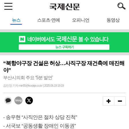
뉴스
스포츠·연예
오피니언
동영상
“북항야구장 건설은 허상…사직구장 재건축에 매진해
야”
부산시의회 주요 ‘5분 발언’
김민정 기자 min55@kookje.co.kr | 2025.06.19 19:19
- 송우현 “사직안은 절차 상당 진척”
- 서국보 “공동생활 장애인 이동권”