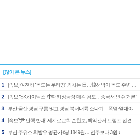
[많이 본 뉴스]
1
[속보] 여전히 ‘독도는 우리땅’ 외치는 日…韓선박이 독도 주변 해양조사 활동하자 반발
2
[속보]“SK하이닉스, 中패키징공장 매각 검토…중국서 인수 거론”
3
부산 울산 경남 구름 많고 경남 북서내륙 소나기…폭염·열대야 계속
4
[속보]‘尹 탄핵 반대’ 세계로교회 손현보, 백악관서 트럼프 접견
5
부산 주유소 휘발유 평균가 ℓ당 1849원… 전주보다 3원 ↓