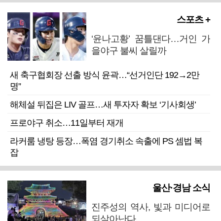
스포츠 +
‘윤나고황’ 꿈틀댄다…거인 가
을야구 불씨 살릴까
새 축구협회장 선출 방식 윤곽…“선거인단 192→2만
명”
해체설 뒤집은 LIV 골프…새 투자자 확보 ‘기사회생’
프로야구 취소…11일부터 재개
라커룸 냉탕 등장…폭염 경기취소 속출에 PS 셈법 복
잡
울산·경남 소식
진주성의 역사, 빛과 미디어로
되살아난다