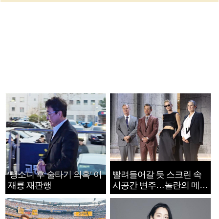
‘뺑소니 후 술타기 의혹’ 이
빨려들어갈 듯 스크린 속
재룡 재판행
시공간 변주…놀란의 메시
지는 ‘전쟁 속죄’