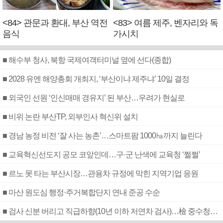
<84> 관문과 환대, 부산 역전
<83> 여름 제주, 벤자리와 독
음식
가시치
■ 해수부 청사, 북항 국제여객터미널 옆에 선다(종합)
■ 2028 유엔 해양총회 개최지, ‘부산이냐 제주냐’ 10일 결정
■ 외국인 선원 ‘인신매매 경유지’ 된 부산…우려가 현실로
■ 비위 논란 부산TP, 외부인사 혁신위 설치
■ 경남 농정 비전 ‘잘 사는 농촌’…스마트팜 1000㏊까지 늘린다
■ 교육혁신선도지 공모 코앞인데…구·군 난색에 교육청 ‘쩔쩔’
■ 르노 못 타는 부산시장…관용차 규정에 막힌 지역기업 응원
■ 마산 원도심 행정·주거복합단지 연내 준공 수순
■ 검사 신분 버리고 직급하향(10년 이하 저연차 검사)…檢 중수청행 기피