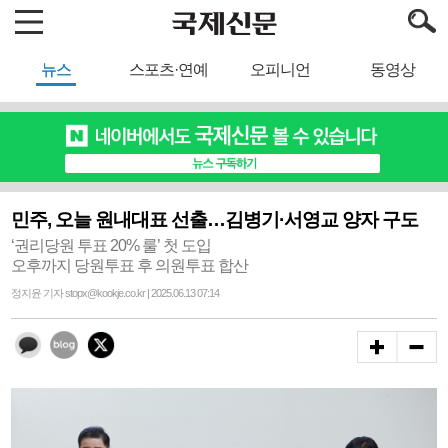
뉴스
스포츠·연예
오피니언
동영상
민주, 오늘 원내대표 선출…김병기·서영교 양자 구도
‘권리당원 투표 20% 룰’ 첫 도입
오후까지 당원투표 후 의원투표 합산
정지윤 기자 stopx@kookje.co.kr | 2025.06.13 07:14