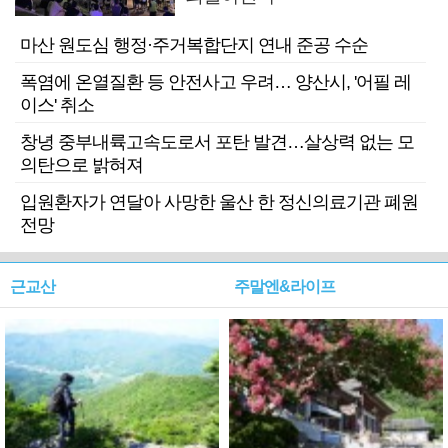
마산 원도심 행정·주거복합단지 연내 준공 수순
폭염에 온열질환 등 안전사고 우려… 양산시, '어필 레
이스' 취소
창녕 중부내륙고속도로서 포탄 발견…살상력 없는 모
의탄으로 밝혀져
입원환자가 연달아 사망한 울산 한 정신의료기관 폐원
전망
근교산
주말엔&라이프