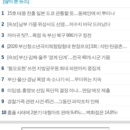
[많이 본 뉴스]
1
15호 태풍 찬홈 일본 도쿄 관통할 듯…동해안에 비 뿌리나
2
[속보] 남부 가뭄 위성서도 선명…저수지 바닥 드러났다
3
까마귀 탓?…폭염 속 부산 북구 986가구 정전
4
[2026 부산청소년극지체험탐험대 현장르포] 3회 : 석탄 탄광촌에서 북극 연구의 중심지로
5
[속보] 부산·김해·울주 ‘경계 단계’…전국 48개 시군 가뭄
6
‘혐오표현’ 쓰면 지방공무원 최대 파면까지 중징계
7
부산·울산·경남 폭염 속 소나기·비…무더위는 지속
8
이임생, 홍명보 선임 독단적 결정 아냐…면담 메모 제출
9
경찰가족 관련 사건 45건…그동안 파악조차 안해
10
홈플 사태에 2분기 대형마트 판매 9.4%↓…백화점은 14.8%↑