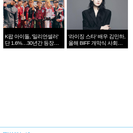
K팝 아이돌, '밀리언셀러'
‘라이징 스타’ 배우 김민하,
단 1.6%…30년간 등장
올해 BIFF 개막식 사회자
1182개팀 전수조사
확정