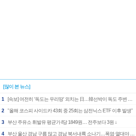
1182개팀 전수조사
확정
[많이 본 뉴스]
1
[속보] 여전히 ‘독도는 우리땅’ 외치는 日…韓선박이 독도 주변 해양조사 활동하자 반발
2
"올해 코스피 사이드카 43회 중 25회는 삼전닉스 ETF 이후 발생"
3
부산 주유소 휘발유 평균가 ℓ당 1849원… 전주보다 3원 ↓
4
부산 울산 경남 구름 많고 경남 북서내륙 소나기…폭염·열대야 계속