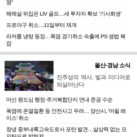
명”
해체설 뒤집은 LIV 골프…새 투자자 확보 ‘기사회생’
프로야구 취소…11일부터 재개
라커룸 냉탕 등장…폭염 경기취소 속출에 PS 셈법 복
잡
울산·경남 소식
진주성의 역사, 빛과 미디어로
되살아난다
마산 원도심 행정·주거복합단지 연내 준공 수순
폭염에 온열질환 등 안전사고 우려… 양산시, '어필 레
이스' 취소
창녕 중부내륙고속도로서 포탄 발견…살상력 없는 모
의탄으로 밝혀져