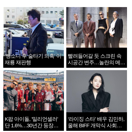
‘뺑소니 후 술타기 의혹’ 이
빨려들어갈 듯 스크린 속
재룡 재판행
시공간 변주…놀란의 메시
지는 ‘전쟁 속죄’
K팝 아이돌, '밀리언셀러'
‘라이징 스타’ 배우 김민하,
단 1.6%…30년간 등장
올해 BIFF 개막식 사회자