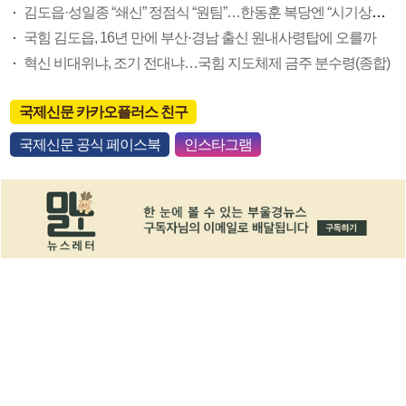
김도읍·성일종 “쇄신” 정점식 “원팀”…한동훈 복당엔 “시기상조” 한목소리
국힘 김도읍, 16년 만에 부산·경남 출신 원내사령탑에 오를까
혁신 비대위냐, 조기 전대냐…국힘 지도체제 금주 분수령(종합)
국제신문 카카오플러스 친구
국제신문 공식 페이스북
인스타그램