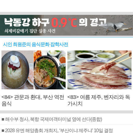
시인 최원준의 음식문화 잡학사전
<84> 관문과 환대, 부산 역전
<83> 여름 제주, 벤자리와 독
음식
가시치
■ 해수부 청사, 북항 국제여객터미널 옆에 선다(종합)
■ 2028 유엔 해양총회 개최지, ‘부산이냐 제주냐’ 10일 결정