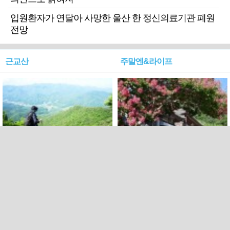
입원환자가 연달아 사망한 울산 한 정신의료기관 폐원
전망
근교산
주말엔&라이프
근교산&그너머…상주·문경
폭염보다 더 뜨거워라…100
청화산~시루봉
일을 붉게 불태울 ‘선비정신’
피었네
PC버전
엑스
페이스북
Copyright ⓒ 2015 All rights reserved by 국제신문