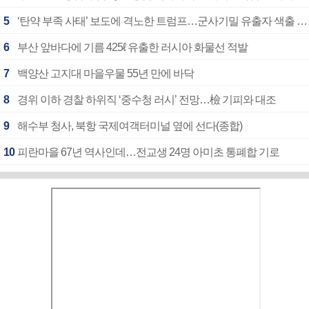
5
‘탄약 부족 사태’ 보도에 격노한 트럼프…군사기밀 유출자 색출 지시
6
부산 앞바다에 기름 425ℓ 유출한 러시아 화물선 적발
7
백양산 고지대 마을우물 55년 만에 바닥
8
경위 이하 경찰 하위직 ‘중수청 러시’ 전망…檢 기피와 대조
9
해수부 청사, 북항 국제여객터미널 옆에 선다(종합)
10
피란마을 67년 역사인데…전교생 24명 아미초 통폐합 기로