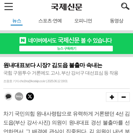
뉴스
스포츠·연예
오피니언
동영상
원내대표보다 시장? 김도읍 불출마 속내는
국힘 구원투수 거론에도 고사, 부산 강서구 대선표심 등 작용
조원호 기자 cho1ho@kookje.co.kr | 2025.06.12 19:01
차기 국민의힘 원내사령탑으로 유력하게 거론됐던 4선 김
도읍(부산 강서·사진) 의원이 원내대표 경선 불출마를 선
언하면서 그 배경에 관심이 집중된다. 김 의원이 내년 부