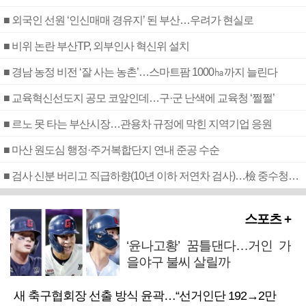
■ 외국인 선원 ‘인신매매 경유지’ 된 부산…우려가 현실로
■ 비위 논란 부산TP, 외부인사 혁신위 설치
■ 경남 농정 비전 ‘잘 사는 농촌’…스마트팜 1000㏊까지 늘린다
■ 교육혁신선도지 공모 코앞인데…구·군 난색에 교육청 ‘쩔쩔’
■ 르노 못 타는 부산시장…관용차 규정에 막힌 지역기업 응원
■ 마산 원도심 행정·주거복합단지 연내 준공 수순
■ 검사 신분 버리고 직급하향(10년 이하 저연차 검사)…檢 중수청행 기피
스포츠 +
‘윤나고황’ 꿈틀댄다…거인 가
을야구 불씨 살릴까
새 축구협회장 선출 방식 윤곽…“선거인단 192→2만