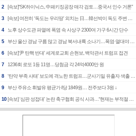
2
[속보]“SK하이닉스, 中패키징공장 매각 검토…중국서 인수 거론”
3
[속보] 여전히 ‘독도는 우리땅’ 외치는 日…韓선박이 독도 주변 해양조사 활동하자 반발
4
노후 상수도관 파열에 폭염 속 사상구 2300여 가구 6시간 단수
5
부산 울산 경남 구름 많고 경남 북서내륙 소나기…폭염·열대야 계속
6
[속보]‘尹 탄핵 반대’ 세계로교회 손현보, 백악관서 트럼프 접견
7
1236회 로또 1등 11명…당첨금 각 24억4000만 원
8
‘탄약 부족 사태’ 보도에 격노한 트럼프…군사기밀 유출자 색출 지시
9
부산 주유소 휘발유 평균가 ℓ당 1849원… 전주보다 3원 ↓
10
[속보] ‘심판 성접대’ 논란 축구협회 공식 사과…“현재는 부적절 행위 없어”