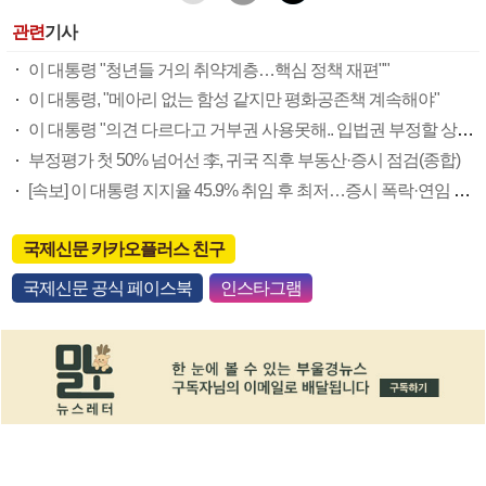
관련
기사
이 대통령 "청년들 거의 취약계층…핵심 정책 재편""
이 대통령, "메아리 없는 함성 같지만 평화공존책 계속해야"
이 대통령 "의견 다르다고 거부권 사용못해.. 입법권 부정할 상황이라 보기 어려워"
부정평가 첫 50% 넘어선 李, 귀국 직후 부동산·증시 점검(종합)
[속보] 이 대통령 지지율 45.9% 취임 후 최저…증시 폭락·연임 개헌 논란 영향
국제신문 카카오플러스 친구
국제신문 공식 페이스북
인스타그램