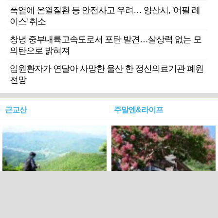
폭염에 온열질환 등 안전사고 우려… 양산시, '어필 레
이스' 취소
창녕 중부내륙고속도로서 포탄 발견…살상력 없는 모
의탄으로 밝혀져
입원환자가 연달아 사망한 울산 한 정신의료기관 폐원
전망
근교산
주말엔&라이프
근교산&그너머…상주·문경
폭염보다 더 뜨거워라…100
청화산~시루봉
일을 붉게 불태울 ‘선비정신’