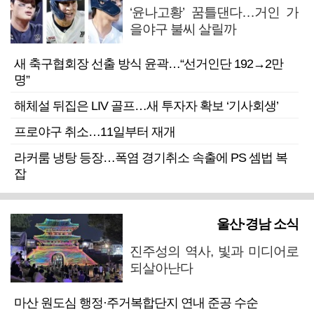
‘윤나고황’ 꿈틀댄다…거인 가
을야구 불씨 살릴까
새 축구협회장 선출 방식 윤곽…“선거인단 192→2만
명”
해체설 뒤집은 LIV 골프…새 투자자 확보 ‘기사회생’
프로야구 취소…11일부터 재개
라커룸 냉탕 등장…폭염 경기취소 속출에 PS 셈법 복
잡
울산·경남 소식
진주성의 역사, 빛과 미디어로
되살아난다
마산 원도심 행정·주거복합단지 연내 준공 수순