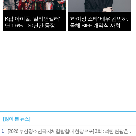
K팝 아이돌, '밀리언셀러'
‘라이징 스타’ 배우 김민하,
단 1.6%…30년간 등장
올해 BIFF 개막식 사회자
1182개팀 전수조사
확정
[많이 본 뉴스]
1
[2026 부산청소년극지체험탐험대 현장르포] 3회 : 석탄 탄광촌에서 북극 연구의 중심지로