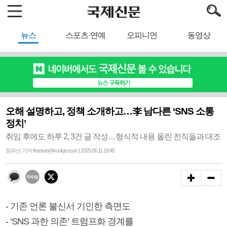
뉴스
스포츠·연예
오피니언
동영상
오해 설명하고, 정책 소개하고…李 남다른 ‘SNS 소통
정치’
취임 후에도 하루 2, 3건 글 작성…형식적 내용 올린 전직들과 대조
정유선 기자 freesun@kookje.co.kr | 2025.06.11 19:45
- 기존 언론 불신서 기인한 측면도
- ‘SNS 과한 의존’ 트럼프화 경계를