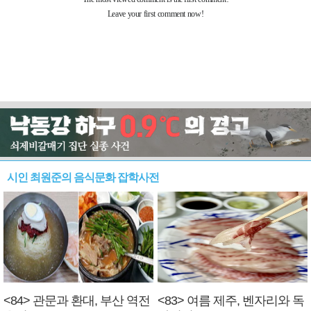
시인 최원준의 음식문화 잡학사전
<84> 관문과 환대, 부산 역전
<83> 여름 제주, 벤자리와 독