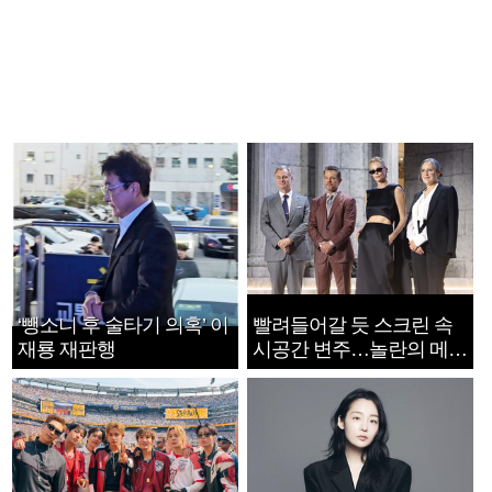
‘뺑소니 후 술타기 의혹’ 이
빨려들어갈 듯 스크린 속
재룡 재판행
시공간 변주…놀란의 메시
지는 ‘전쟁 속죄’