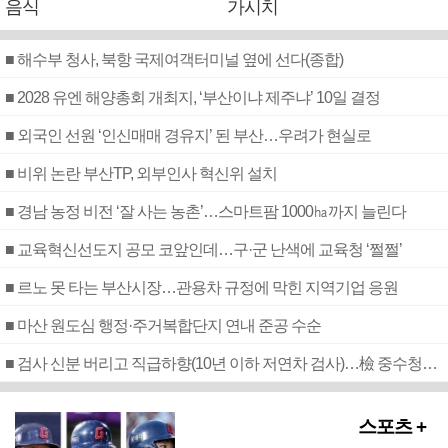
음식
가시치
■ 해수부 청사, 북항 국제여객터미널 옆에 선다(종합)
■ 2028 유엔 해양총회 개최지, ‘부산이냐 제주냐’ 10일 결정
■ 외국인 선원 ‘인신매매 경유지’ 된 부산…우려가 현실로
■ 비위 논란 부산TP, 외부인사 혁신위 설치
■ 경남 농정 비전 ‘잘 사는 농촌’…스마트팜 1000㏊까지 늘린다
■ 교육혁신선도지 공모 코앞인데…구·군 난색에 교육청 ‘쩔쩔’
■ 르노 못 타는 부산시장…관용차 규정에 막힌 지역기업 응원
■ 마산 원도심 행정·주거복합단지 연내 준공 수순
■ 검사 신분 버리고 직급하향(10년 이하 저연차 검사)…檢 중수청행 기피
스포츠 +