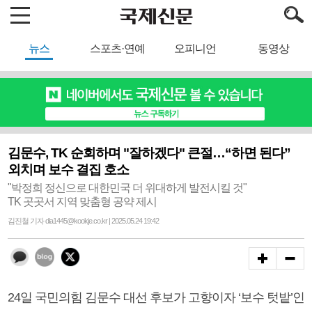
뉴스
스포츠·연예
오피니언
동영상
김문수, TK 순회하며 "잘하겠다" 큰절…“하면 된다”
외치며 보수 결집 호소
"박정희 정신으로 대한민국 더 위대하게 발전시킬 것"
TK 곳곳서 지역 맞춤형 공약 제시
김진철 기자 dia1445@kookje.co.kr | 2025.05.24 19:42
24일 국민의힘 김문수 대선 후보가 고향이자 ‘보수 텃밭’인