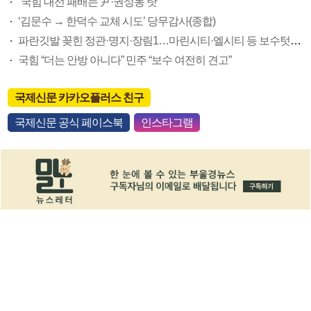
“국힘 대선 패배는 尹·권성동 탓”
‘김문수 → 한덕수 교체 시도’ 당무감사(종합)
파란깃발 꽂힌 정관·명지·장림1…마린시티·엘시티 등 보수텃밭도 미세변화 감지
국힘 “더는 안방 아니다” 민주 “보수 여전히 견고”
국제신문 카카오플러스 친구
국제신문 공식 페이스북
인스타그램