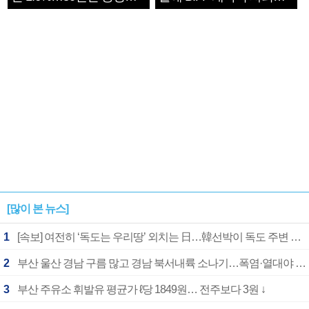
1182개팀 전수조사
확정
[많이 본 뉴스]
1
[속보] 여전히 ‘독도는 우리땅’ 외치는 日…韓선박이 독도 주변 해양조사 활동하자 반발
2
부산 울산 경남 구름 많고 경남 북서내륙 소나기…폭염·열대야 계속
3
부산 주유소 휘발유 평균가 ℓ당 1849원… 전주보다 3원 ↓