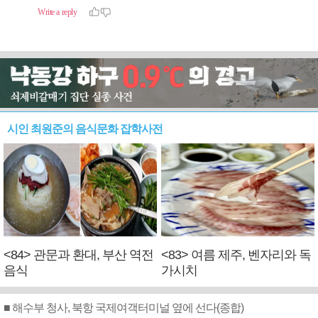
시인 최원준의 음식문화 잡학사전
<84> 관문과 환대, 부산 역전
<83> 여름 제주, 벤자리와 독
음식
가시치
■ 해수부 청사, 북항 국제여객터미널 옆에 선다(종합)