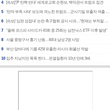
4
[속보]‘尹 탄핵 반대’ 세계로교회 손현보, 백악관서 트럼프 접견
5
‘탄약 부족 사태’ 보도에 격노한 트럼프…군사기밀 유출자 색출 지시
6
[속보] ‘심판 성접대’ 논란 축구협회 공식 사과…“현재는 부적절 행위 없어”
7
"올해 코스피 사이드카 43회 중 25회는 삼전닉스 ETF 이후 발생"
8
서울 중랑구서 흉기 난동…60대 남성 2명 사망
9
부산 앞바다에 기름 425ℓ 유출한 러시아 화물선 적발
10
입추 지났지만 푹푹 찐다…온열질환자 10년 만에 3배