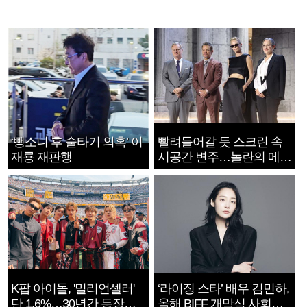
‘뺑소니 후 술타기 의혹’ 이
빨려들어갈 듯 스크린 속
재룡 재판행
시공간 변주…놀란의 메시
지는 ‘전쟁 속죄’
K팝 아이돌, '밀리언셀러'
‘라이징 스타’ 배우 김민하,
단 1.6%…30년간 등장
올해 BIFF 개막식 사회자