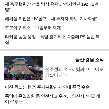
새 축구협회장 선출 방식 윤곽…“선거인단 192→2만
명”
해체설 뒤집은 LIV 골프…새 투자자 확보 ‘기사회생’
프로야구 취소…11일부터 재개
라커룸 냉탕 등장…폭염 경기취소 속출에 PS 셈법 복
잡
울산·경남 소식
진주성의 역사, 빛과 미디어로
되살아난다
마산 원도심 행정·주거복합단지 연내 준공 수순
폭염에 온열질환 등 안전사고 우려… 양산시, '어필 레
이스' 취소