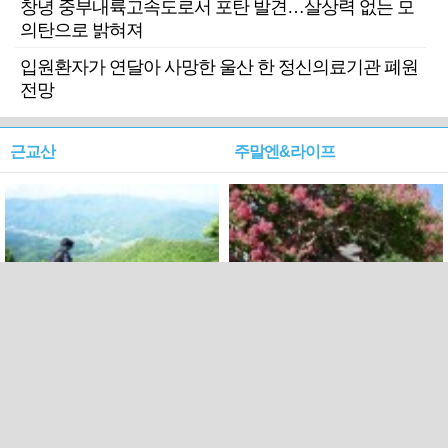
창녕 중부내륙고속도로서 포탄 발견…살상력 없는 모
의탄으로 밝혀져
입원환자가 연달아 사망한 울산 한 정신의료기관 폐원
전망
근교산
주말엔&라이프
근교산&그너머…상주·문경
폭염보다 더 뜨거워라…100
청화산~시루봉
일을 붉게 불태울 ‘선비정신’
피었네
PC버전
엑스
페이스북