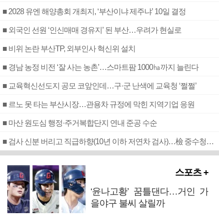
■ 2028 유엔 해양총회 개최지, ‘부산이냐 제주냐’ 10일 결정
■ 외국인 선원 ‘인신매매 경유지’ 된 부산…우려가 현실로
■ 비위 논란 부산TP, 외부인사 혁신위 설치
■ 경남 농정 비전 ‘잘 사는 농촌’…스마트팜 1000㏊까지 늘린다
■ 교육혁신선도지 공모 코앞인데…구·군 난색에 교육청 ‘쩔쩔’
■ 르노 못 타는 부산시장…관용차 규정에 막힌 지역기업 응원
■ 마산 원도심 행정·주거복합단지 연내 준공 수순
■ 검사 신분 버리고 직급하향(10년 이하 저연차 검사)…檢 중수청행 기피
스포츠 +
‘윤나고황’ 꿈틀댄다…거인 가
을야구 불씨 살릴까