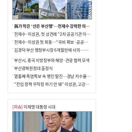
與가 막은 ‘산은 부산행’…전재수 강력한 의지 표명 없인 공염불
전재수·이성권, 첫 상견례 “2차 공공기관 이전 초당 협력”(종합)
전재수·이성권 첫 회동…“국비 확보·공공기관 이전 협력”
김경덕 부산 행정부시장 6개월만에 사의…후임 인선 촉각
부산시, 중국 지방정부와 해양·관광 협력 모색
부산광복원정대 출정식
열흘째 폭염특보 속 행인 탈진…경남 저수율 평년의 절반
“전임 정책 무작정 파기 안 돼” 이성권, 고강도 ‘전재수 견제’ 예고
[이슈]
이재명 대통령 시대