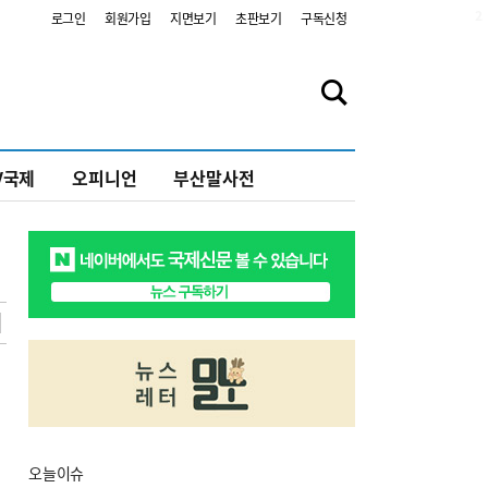
2
로그인
회원가입
지면보기
초판보기
구독신청
V국제
오피니언
부산말사전
오늘
이슈