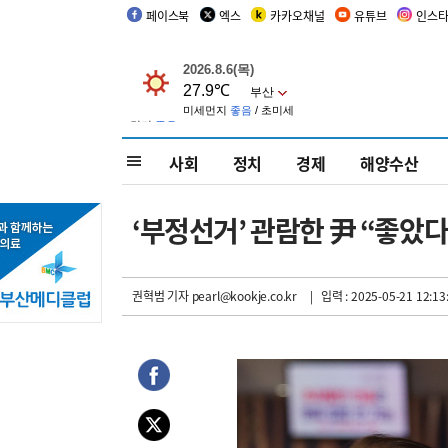
페이스북
엑스
카카오채널
유튜브
인스
사회
정치
경제
해양수산
‘부정선거’ 관람한 尹 “좋았
권혁범 기자
pearl@kookje.co.kr
| 입력 : 2025-05-21 12:13