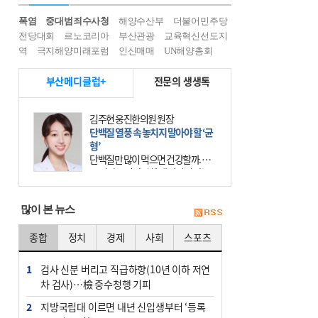
폭염
중대범죄수사청
해양수산부
더불어민주당
전당대회
르노코리아
부산관광
교육혁신선도지
역
극지해양미래포럼
인신매매
UN해양총회
부산메디클럽+
전문의 생생톡
김주현 웅진한의원 원장
단백질 열풍 속 놓치지 말아야 할 ‘균
형’
단백질만 많이 먹으면 건강할까. 요
즘 건강을 이야기할 때 빠지지 않는
키워드가 단백질이다. 헬스장을 다니
는 젊은 층부터 기초체력을 챙기려는
많이 본 뉴스
중·장년층까지 모두 “
종합
정치
경제
사회
스포츠
1
검사 신분 버리고 직급하향(10년 이하 저연
차 검사)…檢 중수청행 기피
2
지방국립대 이르면 내년 신입생부터 ‘등록