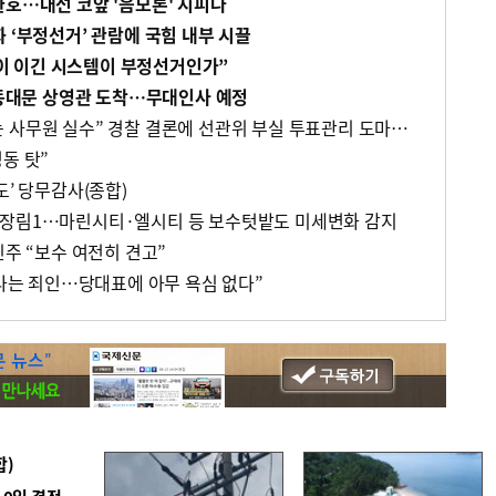
환호…대선 코앞 '음모론' 지피나
 ‘부정선거’ 관람에 국힘 내부 시끌
본인이 이긴 시스템이 부정선거인가”
람 동대문 상영관 도착…무대인사 예정
“회수용봉투 기표된 용지는 사무원 실수” 경찰 결론에 선관위 부실 투표관리 도마(종합)
동 탓”
도’ 당무감사(종합)
·장림1…마린시티·엘시티 등 보수텃밭도 미세변화 감지
민주 “보수 여전히 견고”
“나는 죄인…당대표에 아무 욕심 없다”
합)