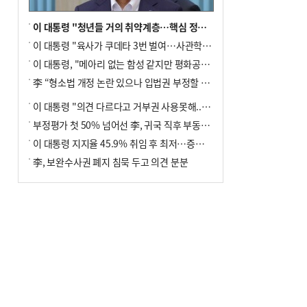
이 대통령 "청년들 거의 취약계층…핵심 정책 재편""
이 대통령 "육사가 쿠데타 3번 벌여…사관학교 통합 신속히 추진"
이 대통령, "메아리 없는 함성 같지만 평화공존책 계속해야"
李 “형소법 개정 논란 있으나 입법권 부정할 만큼은 아냐”(종합)
이 대통령 "의견 다르다고 거부권 사용못해.. 입법권 부정할 상황이라 보기 어려워"
부정평가 첫 50% 넘어선 李, 귀국 직후 부동산·증시 점검(종합)
이 대통령 지지율 45.9% 취임 후 최저…증시 폭락·연임 개헌 논란 영향
李, 보완수사권 폐지 침묵 두고 의견 분분