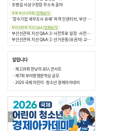
조병길 사상구청장 무소속 출마
주목 부산시의회
[전체보기]
‘장수기업 세무조사 유예’ 파격 인센티브, 부산 유출 막을까
부산선관위 지선 Q&A
[전체보기]
부산선관위 지선 Q&A ③ 사전투표 일정·사전투표함 보관
부산선관위 지선 Q&A ② 선거운동(유권자) 교육감투표용지
알립니다
· 제 219회 한낮의 유U; 콘서트
· 제7회 부마항쟁문학상 공모
· 2026 국제 어린이·청소년 경제아카데미