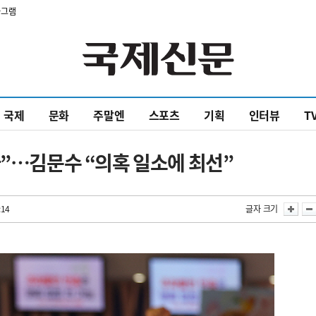
타그램
국제
문화
주말엔
스포츠
기획
인터뷰
T
다”…김문수 “의혹 일소에 최선”
:14
글자 크기