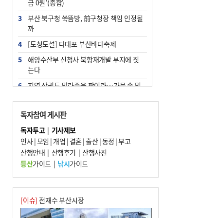
금 0원’(종합)
3
부산 북구청 쑥뜸방, 前구청장 책임 인정될
까
4
[도청도설] 다대포 부산바다축제
5
해양수산부 신청사 북항재개발 부지에 짓
는다
6
지역 상권도 말라죽을 판이라…가뭄 속 밀
양물축제 강행 논란
7
법원, 단차 논란 북항 복합환승센터 공사중
독자참여 게시판
지 관련 현장검증
독자투고
|
기사제보
8
통영시민 추석 전 35만 원 받는다
인사
|
모임
|
개업
|
결혼
|
출산
|
동정
|
부고
9
산행안내
부산 철강공장 50대 노동자 추락사
|
산행후기
|
산행사진
등산
가이드
|
낚시
가이드
10
국힘 부산시당, ‘정이한 조력’ 시의원 윤리
위에…‘한동훈 지지’도 신고접수
[이슈]
전재수 부산시장