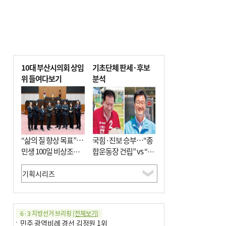
10대 부산시의회 상임
기초단체 판세·후보
위 들여다보기
분석
“삶의 질 향상 목표”…
국힘·진보 승부…“종
민생 100일 비상조치
합운동장 건립” vs “출
면밀 심사
근 공공버스 도입”
6·3 지방선거 브리핑
[전체보기]
민주 광역비례 경선 김정원 1위