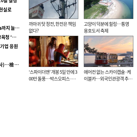
10일 결정
 현실로
까마귀 탓 정전, 한전은 책임
고양이 덕분에 힐링…통영
■ 경남 농정 비전 ‘잘 사는 농촌’…스마트팜 1000㏊까지 늘린다
없다?
용호도서 축제
■ 교육혁신선도지 공모 코앞인데…구·군 난색에 교육청 ‘쩔쩔’
역기업 응원
■ 검사 신분 버리고 직급하향(10년 이하 저연차 검사)…檢 중수청행 기피
‘스파이더맨’ 개봉 5일 만에 3
에어컨 없는 스카이캡슐·케
00만 돌풍…박스오피스·예
이블카…외국인관광객 추억
매율 동시 1위
대신 고역 될라