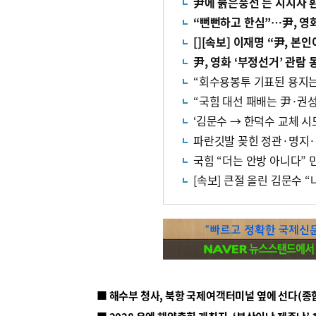
尹에 붉은풍선 든 지지자 
“뻔뻔하고 한심”…尹, 영화
[][속보] 이재명 “尹, 
尹, 영화 ‘부정선거’ 관
“국힘 대선 패배는 尹·권성
‘김문수 → 한덕수 교체 시
파란깃발 꽂힌 정관·명지
국힘 “더는 안방 아니다” 
[속보] 큰절 올린 김문수 
■ 해수부 청사, 북항 국제여객터미널 옆에 선다(종