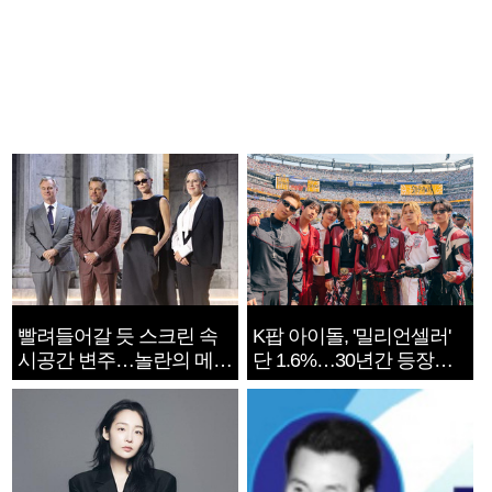
빨려들어갈 듯 스크린 속
K팝 아이돌, '밀리언셀러'
시공간 변주…놀란의 메시
단 1.6%…30년간 등장
지는 ‘전쟁 속죄’
1182개팀 전수조사