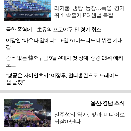
라커룸 냉탕 등장…폭염 경기
취소 속출에 PS 셈법 복잡
극한 폭염에…초유의 프로야구 전 경기 취소
이강인 “아우파 알레티”…9일 AT마드리드 데뷔전 기대
감
감독 없는 韓축구팀 9월 A매치 첫 상대, 랭킹 25위 에콰
도르
“성공은 자이언츠서” 이정후, 멀티홈런으로 트레이드
설 날렸다
울산·경남 소식
진주성의 역사, 빛과 미디어로
되살아난다