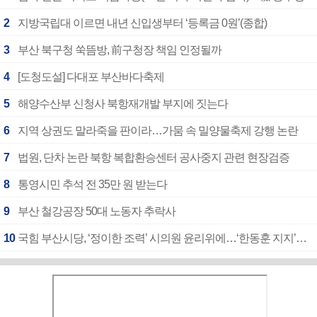
2
지방국립대 이르면 내년 신입생부터 ‘등록금 0원’(종합)
3
부산 북구청 쑥뜸방, 前구청장 책임 인정될까
4
[도청도설] 다대포 부산바다축제
5
해양수산부 신청사 북항재개발 부지에 짓는다
6
지역 상권도 말라죽을 판이라…가뭄 속 밀양물축제 강행 논란
7
법원, 단차 논란 북항 복합환승센터 공사중지 관련 현장검증
8
통영시민 추석 전 35만 원 받는다
9
부산 철강공장 50대 노동자 추락사
10
국힘 부산시당, ‘정이한 조력’ 시의원 윤리위에…‘한동훈 지지’도 신고접수