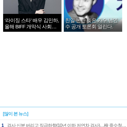
‘라이징 스타’ 배우 김민하,
친일 논란 빚은 가수 남인
올해 BIFF 개막식 사회자
수 공개 토론회 열린다.
확정
[많이 본 뉴스]
1
검사 신분 버리고 직급하향(10년 이하 저연차 검사)…檢 중수청행 기피