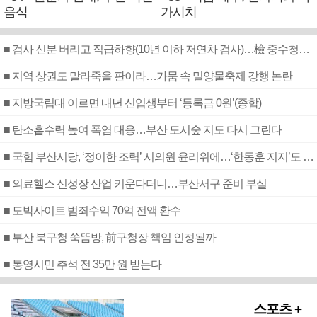
음식
가시치
■ 검사 신분 버리고 직급하향(10년 이하 저연차 검사)…檢 중수청행 기피
■ 지역 상권도 말라죽을 판이라…가뭄 속 밀양물축제 강행 논란
■ 지방국립대 이르면 내년 신입생부터 ‘등록금 0원’(종합)
■ 탄소흡수력 높여 폭염 대응…부산 도시숲 지도 다시 그린다
■ 국힘 부산시당, ‘정이한 조력’ 시의원 윤리위에…‘한동훈 지지’도 신고접수
■ 의료헬스 신성장 산업 키운다더니…부산서구 준비 부실
■ 도박사이트 범죄수익 70억 전액 환수
■ 부산 북구청 쑥뜸방, 前구청장 책임 인정될까
■ 통영시민 추석 전 35만 원 받는다
스포츠 +