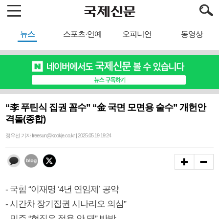
뉴스
스포츠·연예
오피니언
동영상
“李 푸틴식 집권 꼼수” “金 국면 모면용 술수” 개헌안
격돌(종합)
정유선 기자 freesun@kookje.co.kr | 2025.05.19 19:24
- 국힘 “이재명 ‘4년 연임제’ 공약
- 시간차 장기집권 시나리오 의심”
- 민주 “현직은 적용 안 돼” 반박