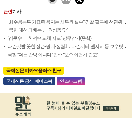
관련
기사
“회수용봉투 기표된 용지는 사무원 실수” 경찰 결론에 선관위 부실 투표관리 도마(종합)
“국힘 대선 패배는 尹·권성동 탓”
‘김문수 → 한덕수 교체 시도’ 당무감사(종합)
파란깃발 꽂힌 정관·명지·장림1…마린시티·엘시티 등 보수텃밭도 미세변화 감지
국힘 “더는 안방 아니다” 민주 “보수 여전히 견고”
국제신문 카카오플러스 친구
국제신문 공식 페이스북
인스타그램