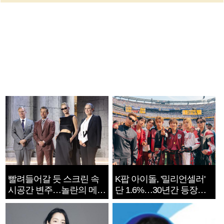
빨려들어갈 듯 스크린 속
K팝 아이돌, '밀리언셀러'
시공간 변주…놀란의 메시
단 1.6%…30년간 등장
지는 ‘전쟁 속죄’
1182개팀 전수조사