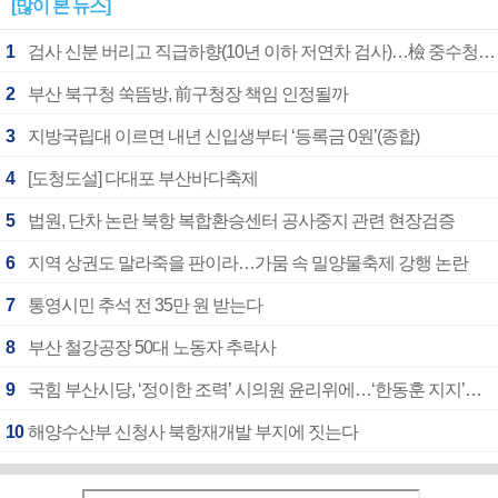
[많이 본 뉴스]
1
검사 신분 버리고 직급하향(10년 이하 저연차 검사)…檢 중수청행 기피
2
부산 북구청 쑥뜸방, 前구청장 책임 인정될까
3
지방국립대 이르면 내년 신입생부터 ‘등록금 0원’(종합)
4
[도청도설] 다대포 부산바다축제
5
법원, 단차 논란 북항 복합환승센터 공사중지 관련 현장검증
6
지역 상권도 말라죽을 판이라…가뭄 속 밀양물축제 강행 논란
7
통영시민 추석 전 35만 원 받는다
8
부산 철강공장 50대 노동자 추락사
9
국힘 부산시당, ‘정이한 조력’ 시의원 윤리위에…‘한동훈 지지’도 신고접수
10
해양수산부 신청사 북항재개발 부지에 짓는다