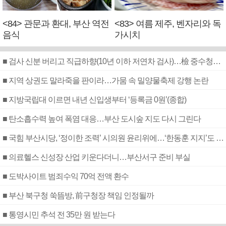
<84> 관문과 환대, 부산 역전
<83> 여름 제주, 벤자리와 독
음식
가시치
■ 검사 신분 버리고 직급하향(10년 이하 저연차 검사)…檢 중수청행 기피
■ 지역 상권도 말라죽을 판이라…가뭄 속 밀양물축제 강행 논란
■ 지방국립대 이르면 내년 신입생부터 ‘등록금 0원’(종합)
■ 탄소흡수력 높여 폭염 대응…부산 도시숲 지도 다시 그린다
■ 국힘 부산시당, ‘정이한 조력’ 시의원 윤리위에…‘한동훈 지지’도 신고접수
■ 의료헬스 신성장 산업 키운다더니…부산서구 준비 부실
■ 도박사이트 범죄수익 70억 전액 환수
■ 부산 북구청 쑥뜸방, 前구청장 책임 인정될까
■ 통영시민 추석 전 35만 원 받는다