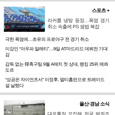
스포츠 +
라커룸 냉탕 등장…폭염 경기
취소 속출에 PS 셈법 복잡
극한 폭염에…초유의 프로야구 전 경기 취소
이강인 “아우파 알레티”…9일 AT마드리드 데뷔전 기대
감
감독 없는 韓축구팀 9월 A매치 첫 상대, 랭킹 25위 에콰
도르
“성공은 자이언츠서” 이정후, 멀티홈런으로 트레이드
설 날렸다
울산·경남 소식
대포통장 모집해 전국 범죄조