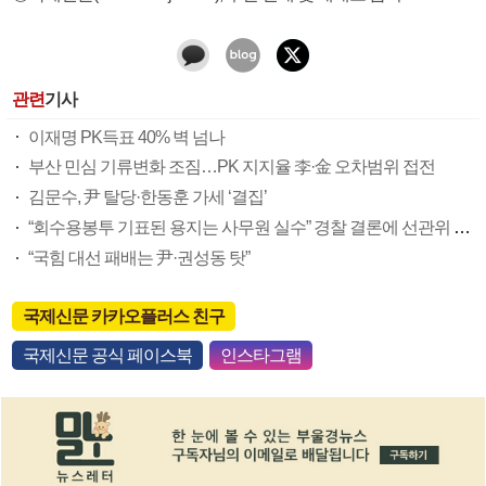
관련
기사
이재명 PK득표 40% 벽 넘나
부산 민심 기류변화 조짐…PK 지지율 李·金 오차범위 접전
김문수, 尹 탈당·한동훈 가세 ‘결집’
“회수용봉투 기표된 용지는 사무원 실수” 경찰 결론에 선관위 부실 투표관리 도마(종합)
“국힘 대선 패배는 尹·권성동 탓”
국제신문 카카오플러스 친구
국제신문 공식 페이스북
인스타그램