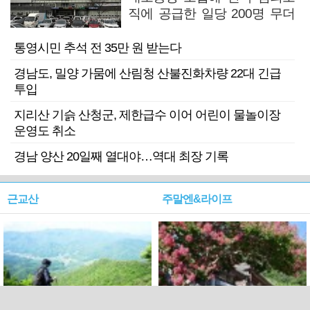
직에 공급한 일당 200명 무더
기 검거
통영시민 추석 전 35만 원 받는다
경남도, 밀양 가뭄에 산림청 산불진화차량 22대 긴급
투입
지리산 기슭 산청군, 제한급수 이어 어린이 물놀이장
운영도 취소
경남 양산 20일째 열대야…역대 최장 기록
근교산
주말엔&라이프