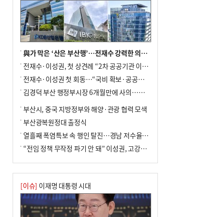
與가 막은 ‘산은 부산행’…전재수 강력한 의지 표명 없인 공염불
전재수·이성권, 첫 상견례 “2차 공공기관 이전 초당 협력”(종합)
전재수·이성권 첫 회동…“국비 확보·공공기관 이전 협력”
김경덕 부산 행정부시장 6개월만에 사의…후임 인선 촉각
부산시, 중국 지방정부와 해양·관광 협력 모색
부산광복원정대 출정식
열흘째 폭염특보 속 행인 탈진…경남 저수율 평년의 절반
“전임 정책 무작정 파기 안 돼” 이성권, 고강도 ‘전재수 견제’ 예고
[이슈]
이재명 대통령 시대