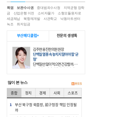
폭염
보완수사권
중대범죄수사청
지역균형 장학
금
산업은행 이전
소비자물가
소형모듈원자로
세금체납
북항재개발
사관학교
낙동아트센터
녹조
최저임금
부산메디클럽+
전문의 생생톡
김주현 웅진한의원 원장
단백질 열풍 속 놓치지 말아야 할 ‘균
형’
단백질만 많이 먹으면 건강할까. 요
즘 건강을 이야기할 때 빠지지 않는
키워드가 단백질이다. 헬스장을 다니
는 젊은 층부터 기초체력을 챙기려는
많이 본 뉴스
중·장년층까지 모두 “
종합
정치
경제
사회
스포츠
1
부산 북구청 쑥뜸방, 前구청장 책임 인정될
까