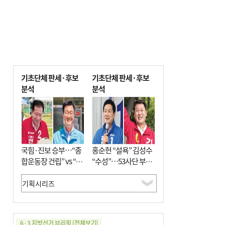
기초단체 판세·후보
기초단체 판세·후보
분석
분석
국힘·진보 승부…“종
홍순헌 “설욕” 김성수
합운동장 건립” vs “출
“수성”…53사단 부지
근 공공버스 도입”
개발엔 한 목소리
6·3 지방선거 브리핑
[전체보기]