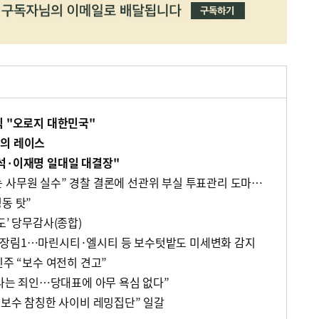
식 "오로지 대한민국"
간의 레이스
석·이재명 일대일 대결장"
“회수용봉투 기표된 용지는 사무원 실수” 경찰 결론에 선관위 부실 투표관리 도마(종합)
동 탓”
도’ 당무감사(종합)
·장림1…마린시티·엘시티 등 보수텃밭도 미세변화 감지
민주 “보수 여전히 견고”
“나는 죄인…당대표에 아무 욕심 없다”
 보수 참칭한 사이비 레밍집단” 일갈