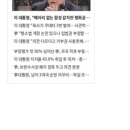
이 대통령, "메아리 없는 함성 같지만 평화공존책 계속해야"
이 대통령 "육사가 쿠데타 3번 벌여…사관학교 통합 신속히 추진"
李 “형소법 개정 논란 있으나 입법권 부정할 만큼은 아냐”(종합)
이 대통령 "의견 다르다고 거부권 사용못해.. 입법권 부정할 상황이라 보기 어려워"
부정평가 첫 50% 넘어선 李, 귀국 직후 부동산·증시 점검(종합)
이 대통령 지지율 45.9% 취임 후 최저…증시 폭락·연임 개헌 논란 영향
李, 보완수사권 폐지 침묵 두고 의견 분분
李대통령, 남미 3개국 순방 마무리…독일 프랑크푸르트 향해 출발