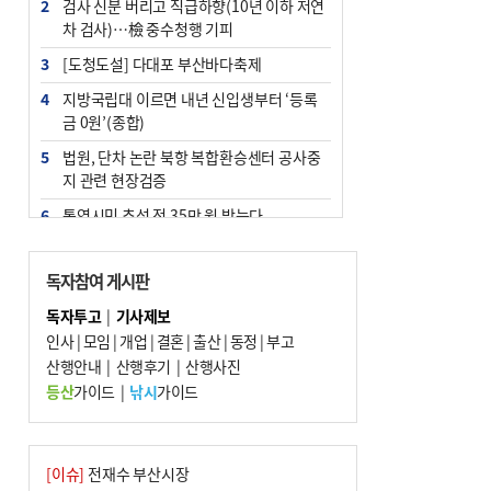
2
검사 신분 버리고 직급하향(10년 이하 저연
차 검사)…檢 중수청행 기피
3
[도청도설] 다대포 부산바다축제
4
지방국립대 이르면 내년 신입생부터 ‘등록
금 0원’(종합)
5
법원, 단차 논란 북항 복합환승센터 공사중
지 관련 현장검증
6
통영시민 추석 전 35만 원 받는다
7
지역 상권도 말라죽을 판이라…가뭄 속 밀
양물축제 강행 논란
독자참여 게시판
8
부산 철강공장 50대 노동자 추락사
독자투고
|
기사제보
인사
|
모임
|
개업
|
결혼
|
출산
|
동정
|
부고
9
국힘 부산시당, ‘정이한 조력’ 시의원 윤리
산행안내
위에…‘한동훈 지지’도 신고접수
|
산행후기
|
산행사진
등산
가이드
|
낚시
가이드
10
탄소흡수력 높여 폭염 대응…부산 도시숲
지도 다시 그린다
[이슈]
전재수 부산시장