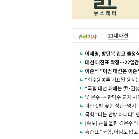
21대 대선
관련
기사
이재명, 방탄복 입고 출정
대선 대진표 확정…22일
이준석 "이번 대선은 이준
“국힘 대선 패배는 尹·권성
‘김문수 → 한덕수 교체 시
파란깃발 꽂힌 정관·명지
국힘 “더는 안방 아니다” 
[속보] 큰절 올린 김문수 
홍준표 “국힘, 이념도 없고