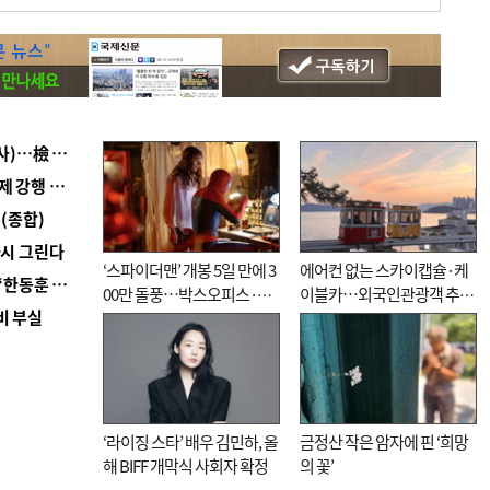
■ 검사 신분 버리고 직급하향(10년 이하 저연차 검사)…檢 중수청행 기피
■ 지역 상권도 말라죽을 판이라…가뭄 속 밀양물축제 강행 논란
(종합)
다시 그린다
‘스파이더맨’ 개봉 5일 만에 3
에어컨 없는 스카이캡슐·케
■ 국힘 부산시당, ‘정이한 조력’ 시의원 윤리위에…‘한동훈 지지’도 신고접수
00만 돌풍…박스오피스·예
이블카…외국인관광객 추억
비 부실
매율 동시 1위
대신 고역 될라
‘라이징 스타’ 배우 김민하, 올
금정산 작은 암자에 핀 ‘희망
해 BIFF 개막식 사회자 확정
의 꽃’