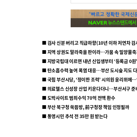
■ 지방국립대 이르면 내년 신입생부터 ‘등록금 0원’
■ 탄소흡수력 높여 폭염 대응…부산 도시숲 지도 
■ 의료헬스 신성장 산업 키운다더니…부산서구 준
■ 도박사이트 범죄수익 70억 전액 환수
■ 부산 북구청 쑥뜸방, 前구청장 책임 인정될까
■ 통영시민 추석 전 35만 원 받는다