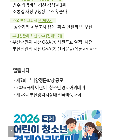
민주 광역비례 경선 김정원 1위
조병길 사상구청장 무소속 출마
주목 부산시의회
[전체보기]
‘장수기업 세무조사 유예’ 파격 인센티브, 부산 유출 막을까
부산선관위 지선 Q&A
[전체보기]
부산선관위 지선 Q&A ③ 사전투표 일정·사전투표함 보관
부산선관위 지선 Q&A ② 선거운동(유권자) 교육감투표용지
알립니다
· 제7회 부마항쟁문학상 공모
· 2026 국제 어린이·청소년 경제아카데미
· 제28회 부산광역시장배 전국바둑대회