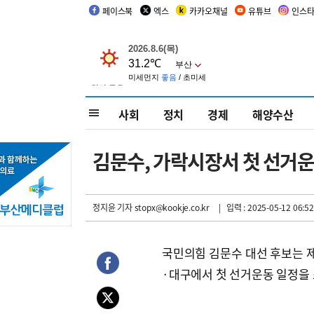
페이스북
엑스
카카오채널
유튜브
인스
사회
정치
경제
해양수산
김문수, 가락시장서 첫 선거
정지윤 기자
stopx@kookje.co.kr
| 입력 : 2025-05-12 06:52
국민의힘 김문수 대선 후보는 제
·대구에서 첫 선거운동 일정을