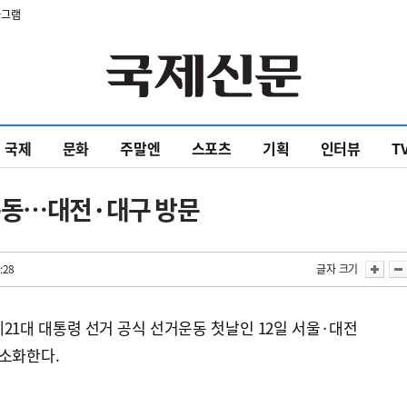
타그램
국제
문화
주말엔
스포츠
기획
인터뷰
T
운동…대전·대구 방문
:28
글자 크기
21대 대통령 선거 공식 선거운동 첫날인 12일 서울·대전
 소화한다.