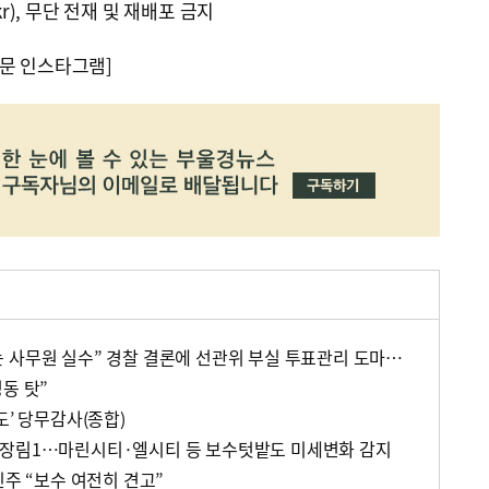
kr), 무단 전재 및 재배포 금지
문 인스타그램]
“회수용봉투 기표된 용지는 사무원 실수” 경찰 결론에 선관위 부실 투표관리 도마(종합)
동 탓”
도’ 당무감사(종합)
·장림1…마린시티·엘시티 등 보수텃밭도 미세변화 감지
민주 “보수 여전히 견고”