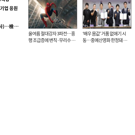
역기업 응원
■ 검사 신분 버리고 직급하향(10년 이하 저연차 검사)…檢 중수청행 기피
올여름 절대강자 3파전…흥
‘배우 몸값’ 거품 없애기 시
행 조급증에 변칙·무리수 마
동…중예산영화 한정돼 실
케팅도
효성 의문도