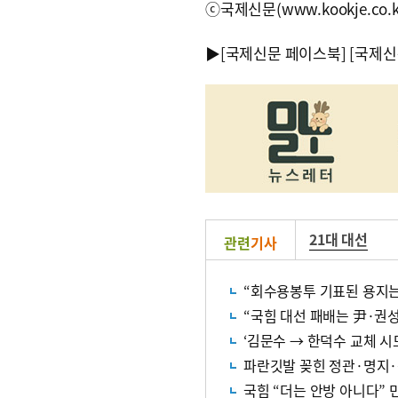
ⓒ국제신문(www.kookje.co.
▶
[국제신문 페이스북]
[국제신
21대 대선
관련
기사
“국힘 대선 패배는 尹·권성
‘김문수 → 한덕수 교체 시
파란깃발 꽂힌 정관·명지
국힘 “더는 안방 아니다” 