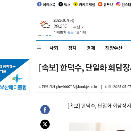
페이스북
엑스
카카오채널
유튜브
인스
사회
정치
경제
해양수산
[속보] 한덕수, 단일화 회담
박혜원 기자
phw000713@kookje.co.kr
| 입력 : 2025-05-07
[속보] 한덕수, 단일화 회담장