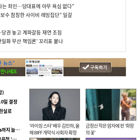
“나는 죄인…당대표에 아무 욕심 없다”
 보수 참칭한 사이비 레밍집단” 일갈
…당권 놓고 계파갈등 재연 조짐
단일화 무산 책임론’ 꼬리표 붙나
합)
10일 결정
 현실로
‘라이징 스타’ 배우 김민하, 올
금정산 작은 암자에 핀 ‘희망
■ 경남 농정 비전 ‘잘 사는 농촌’…스마트팜 1000㏊까지 늘린다
해 BIFF 개막식 사회자 확정
의 꽃’
■ 교육혁신선도지 공모 코앞인데…구·군 난색에 교육청 ‘쩔쩔’