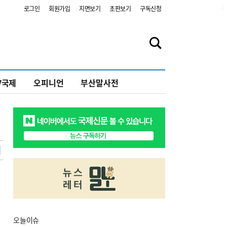
2
로그인
회원가입
지면보기
초판보기
구독신청
V국제
오피니언
부산말사전
오늘
이슈