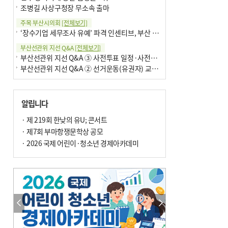
조병길 사상구청장 무소속 출마
주목 부산시의회
[전체보기]
‘장수기업 세무조사 유예’ 파격 인센티브, 부산 유출 막을까
부산선관위 지선 Q&A
[전체보기]
부산선관위 지선 Q&A ③ 사전투표 일정·사전투표함 보관
부산선관위 지선 Q&A ② 선거운동(유권자) 교육감투표용지
알립니다
· 제 219회 한낮의 유U; 콘서트
· 제7회 부마항쟁문학상 공모
· 2026 국제 어린이·청소년 경제아카데미