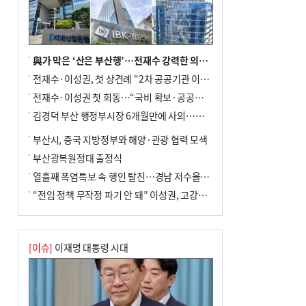
與가 막은 ‘산은 부산행’…전재수 강력한 의지 표명 없인 공염불
전재수·이성권, 첫 상견례 “2차 공공기관 이전 초당 협력”(종합)
전재수·이성권 첫 회동…“국비 확보·공공기관 이전 협력”
김경덕 부산 행정부시장 6개월만에 사의…후임 인선 촉각
부산시, 중국 지방정부와 해양·관광 협력 모색
부산광복원정대 출정식
열흘째 폭염특보 속 행인 탈진…경남 저수율 평년의 절반
“전임 정책 무작정 파기 안 돼” 이성권, 고강도 ‘전재수 견제’ 예고
[이슈]
이재명 대통령 시대