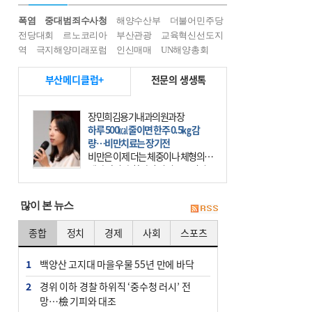
폭염
중대범죄수사청
해양수산부
더불어민주당
전당대회
르노코리아
부산관광
교육혁신선도지
역
극지해양미래포럼
인신매매
UN해양총회
부산메디클럽+
전문의 생생톡
장민희김용기내과의원과장
하루 500㎉ 줄이면 한주 0.5㎏ 감
량…비만치료는 장기전
비만은 이제 더는 체중이나 체형의 문
제가 아니다. 하나의 질병으로 인지
하고 치료와 관리를 해야 한다. 세계
보건기구(WHO)는 이미 1994년 비만
많이 본 뉴스
을 인류의 중요한
종합
정치
경제
사회
스포츠
1
백양산 고지대 마을우물 55년 만에 바닥
2
경위 이하 경찰 하위직 ‘중수청 러시’ 전
망…檢 기피와 대조