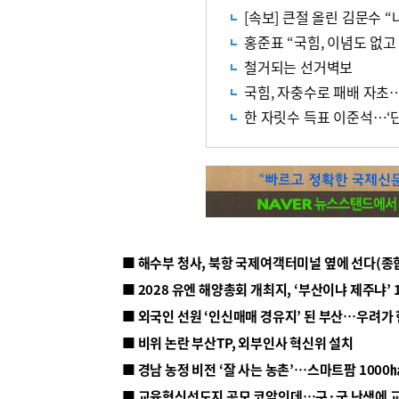
[속보] 큰절 올린 김문수 
홍준표 “국힘, 이념도 없고
철거되는 선거벽보
국힘, 자충수로 패배 자초
한 자릿수 득표 이준석…‘
■ 해수부 청사, 북항 국제여객터미널 옆에 선다(종
■ 2028 유엔 해양총회 개최지, ‘부산이냐 제주냐’ 
■ 외국인 선원 ‘인신매매 경유지’ 된 부산…우려가
■ 비위 논란 부산TP, 외부인사 혁신위 설치