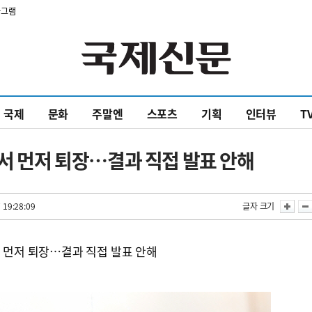
타그램
국제
문화
주말엔
스포츠
기획
인터뷰
T
장서 먼저 퇴장…결과 직접 발표 안해
 19:28:09
글자 크기
서 먼저 퇴장…결과 직접 발표 안해