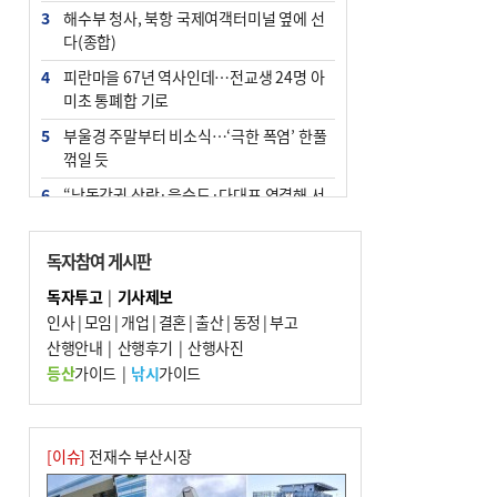
3
해수부 청사, 북항 국제여객터미널 옆에 선
다(종합)
4
피란마을 67년 역사인데…전교생 24명 아
미초 통폐합 기로
5
부울경 주말부터 비소식…‘극한 폭염’ 한풀
꺾일 듯
6
“낙동강권 삼락·을숙도·다대포 연결해 서
부산 관광 키우자”
7
오늘의 날씨- 2026년 8월 7일
독자참여 게시판
8
외국인 선원 ‘인신매매 경유지’ 된 부산…
독자투고
|
기사제보
우려가 현실로
인사
|
모임
|
개업
|
결혼
|
출산
|
동정
|
부고
9
산행안내
[사설] 해수부 신청사 북항으로 확정, 해양
|
산행후기
|
산행사진
수도 도약의 전환점
등산
가이드
|
낚시
가이드
10
르노 못 타는 부산시장…관용차 규정에 막
힌 지역기업 응원
[이슈]
전재수 부산시장