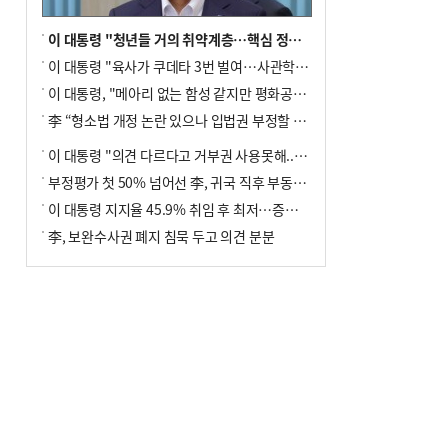
이 대통령 "청년들 거의 취약계층…핵심 정책 재편""
이 대통령 "육사가 쿠데타 3번 벌여…사관학교 통합 신속히 추진"
이 대통령, "메아리 없는 함성 같지만 평화공존책 계속해야"
李 “형소법 개정 논란 있으나 입법권 부정할 만큼은 아냐”(종합)
이 대통령 "의견 다르다고 거부권 사용못해.. 입법권 부정할 상황이라 보기 어려워"
부정평가 첫 50% 넘어선 李, 귀국 직후 부동산·증시 점검(종합)
이 대통령 지지율 45.9% 취임 후 최저…증시 폭락·연임 개헌 논란 영향
李, 보완수사권 폐지 침묵 두고 의견 분분