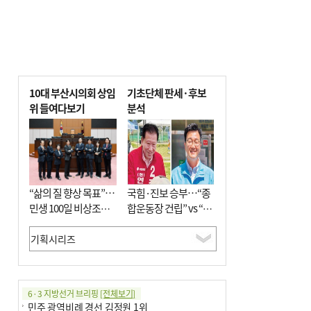
10대 부산시의회 상임
기초단체 판세·후보
위 들여다보기
분석
“삶의 질 향상 목표”…
국힘·진보 승부…“종
민생 100일 비상조치
합운동장 건립” vs “출
면밀 심사
근 공공버스 도입”
6·3 지방선거 브리핑
[전체보기]
민주 광역비례 경선 김정원 1위