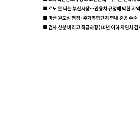
■ 르노 못 타는 부산시장…관용차 규정에 막힌 지
■ 마산 원도심 행정·주거복합단지 연내 준공 수순