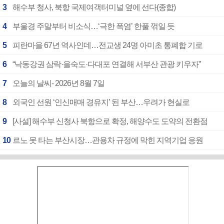
3
해수부 청사, 북항 국제여객터미널 옆에 선다(종합)
4
부울경 주말부터 비소식…‘극한 폭염’ 한풀 꺾일 듯
5
피란마을 67년 역사인데…전교생 24명 아미초 통폐합 기로
6
“낙동강권 삼락·을숙도·다대포 연결해 서부산 관광 키우자”
7
오늘의 날씨- 2026년 8월 7일
8
외국인 선원 ‘인신매매 경유지’ 된 부산…우려가 현실로
9
[사설] 해수부 신청사 북항으로 확정, 해양수도 도약의 전환점
10
르노 못 타는 부산시장…관용차 규정에 막힌 지역기업 응원