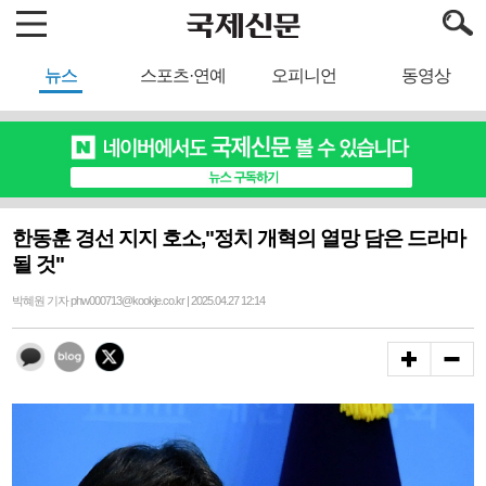
뉴스
스포츠·연예
오피니언
동영상
한동훈 경선 지지 호소,"정치 개혁의 열망 담은 드라마
될 것"
박혜원 기자 phw000713@kookje.co.kr | 2025.04.27 12:14