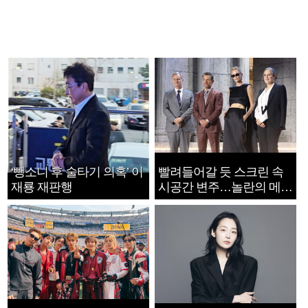
‘뺑소니 후 술타기 의혹’ 이
빨려들어갈 듯 스크린 속
재룡 재판행
시공간 변주…놀란의 메시
지는 ‘전쟁 속죄’