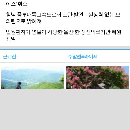
이스' 취소
창녕 중부내륙고속도로서 포탄 발견…살상력 없는 모
의탄으로 밝혀져
입원환자가 연달아 사망한 울산 한 정신의료기관 폐원
전망
근교산
주말엔&라이프
근교산&그너머…상주·문경
폭염보다 더 뜨거워라…100
청화산~시루봉
일을 붉게 불태울 ‘선비정신’
피었네