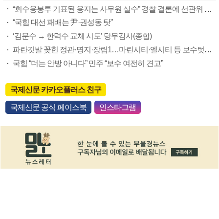
“회수용봉투 기표된 용지는 사무원 실수” 경찰 결론에 선관위 부실 투표관리 도마(종합)
“국힘 대선 패배는 尹·권성동 탓”
‘김문수 → 한덕수 교체 시도’ 당무감사(종합)
파란깃발 꽂힌 정관·명지·장림1…마린시티·엘시티 등 보수텃밭도 미세변화 감지
국힘 “더는 안방 아니다” 민주 “보수 여전히 견고”
국제신문 카카오플러스 친구
국제신문 공식 페이스북
인스타그램