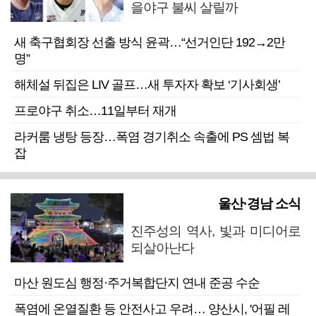
을야구 불씨 살릴까
새 축구협회장 선출 방식 윤곽…“선거인단 192→2만
명”
해체설 뒤집은 LIV 골프…새 투자자 확보 ‘기사회생’
프로야구 취소…11일부터 재개
라커룸 냉탕 등장…폭염 경기취소 속출에 PS 셈법 복
잡
울산·경남 소식
진주성의 역사, 빛과 미디어로
되살아난다
마산 원도심 행정·주거복합단지 연내 준공 수순
폭염에 온열질환 등 안전사고 우려… 양산시, '어필 레