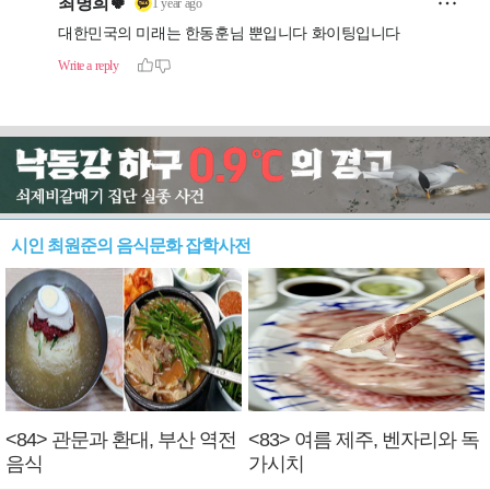
시인 최원준의 음식문화 잡학사전
<84> 관문과 환대, 부산 역전
<83> 여름 제주, 벤자리와 독
음식
가시치