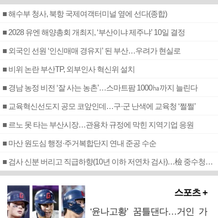
■ 해수부 청사, 북항 국제여객터미널 옆에 선다(종합)
■ 2028 유엔 해양총회 개최지, ‘부산이냐 제주냐’ 10일 결정
■ 외국인 선원 ‘인신매매 경유지’ 된 부산…우려가 현실로
■ 비위 논란 부산TP, 외부인사 혁신위 설치
■ 경남 농정 비전 ‘잘 사는 농촌’…스마트팜 1000㏊까지 늘린다
■ 교육혁신선도지 공모 코앞인데…구·군 난색에 교육청 ‘쩔쩔’
■ 르노 못 타는 부산시장…관용차 규정에 막힌 지역기업 응원
■ 마산 원도심 행정·주거복합단지 연내 준공 수순
■ 검사 신분 버리고 직급하향(10년 이하 저연차 검사)…檢 중수청행 기피
스포츠 +
‘윤나고황’ 꿈틀댄다…거인 가