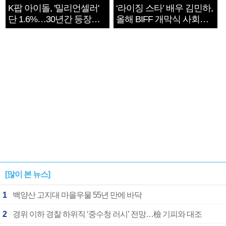
K팝 아이돌, '밀리언셀러'
‘라이징 스타’ 배우 김민하,
단 1.6%…30년간 등장
올해 BIFF 개막식 사회자
1182개팀 전수조사
확정
[많이 본 뉴스]
1
백양산 고지대 마을우물 55년 만에 바닥
2
경위 이하 경찰 하위직 ‘중수청 러시’ 전망…檢 기피와 대조