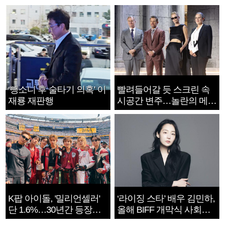
‘뺑소니 후 술타기 의혹’ 이
빨려들어갈 듯 스크린 속
재룡 재판행
시공간 변주…놀란의 메시
지는 ‘전쟁 속죄’
K팝 아이돌, '밀리언셀러'
‘라이징 스타’ 배우 김민하,
단 1.6%…30년간 등장
올해 BIFF 개막식 사회자
1182개팀 전수조사
확정