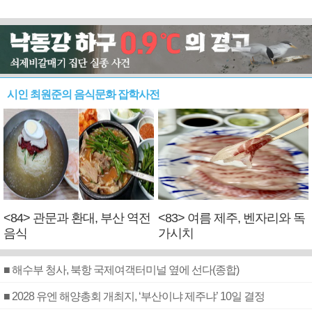
시인 최원준의 음식문화 잡학사전
<84> 관문과 환대, 부산 역전
<83> 여름 제주, 벤자리와 독
음식
가시치
■ 해수부 청사, 북항 국제여객터미널 옆에 선다(종합)
■ 2028 유엔 해양총회 개최지, ‘부산이냐 제주냐’ 10일 결정