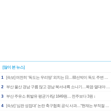
[많이 본 뉴스]
1
[속보] 여전히 ‘독도는 우리땅’ 외치는 日…韓선박이 독도 주변 해양조사 활동하자 반발
2
부산 울산 경남 구름 많고 경남 북서내륙 소나기…폭염·열대야 계속
3
부산 주유소 휘발유 평균가 ℓ당 1849원… 전주보다 3원 ↓
4
[속보] ‘심판 성접대’ 논란 축구협회 공식 사과…“현재는 부적절 행위 없어”