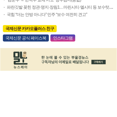
파란깃발 꽂힌 정관·명지·장림1…마린시티·엘시티 등 보수텃밭도 미세변화 감지
국힘 “더는 안방 아니다” 민주 “보수 여전히 견고”
국제신문 카카오플러스 친구
국제신문 공식 페이스북
인스타그램