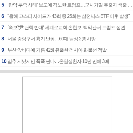
5
‘탄약 부족 사태’ 보도에 격노한 트럼프…군사기밀 유출자 색출 지시
6
"올해 코스피 사이드카 43회 중 25회는 삼전닉스 ETF 이후 발생"
7
[속보]‘尹 탄핵 반대’ 세계로교회 손현보, 백악관서 트럼프 접견
8
서울 중랑구서 흉기 난동…60대 남성 2명 사망
9
부산 앞바다에 기름 425ℓ 유출한 러시아 화물선 적발
10
입추 지났지만 푹푹 찐다…온열질환자 10년 만에 3배