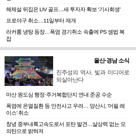
해체설 뒤집은 LIV 골프…새 투자자 확보 ‘기사회생’
프로야구 취소…11일부터 재개
라커룸 냉탕 등장…폭염 경기취소 속출에 PS 셈법 복
잡
울산·경남 소식
진주성의 역사, 빛과 미디어로
되살아난다
마산 원도심 행정·주거복합단지 연내 준공 수순
폭염에 온열질환 등 안전사고 우려… 양산시, '어필 레
이스' 취소
창녕 중부내륙고속도로서 포탄 발견…살상력 없는 모
의탄으로 밝혀져