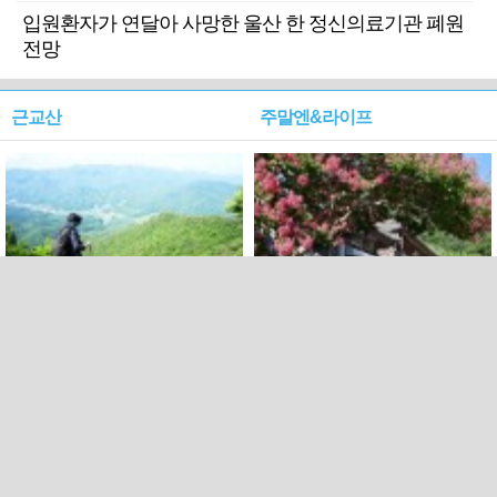
입원환자가 연달아 사망한 울산 한 정신의료기관 폐원
전망
근교산
주말엔&라이프
근교산&그너머…상주·문경
폭염보다 더 뜨거워라…100
청화산~시루봉
일을 붉게 불태울 ‘선비정신’
피었네
PC버전
엑스
페이스북
Copyright ⓒ 2015 All rights reserved by 국제신문