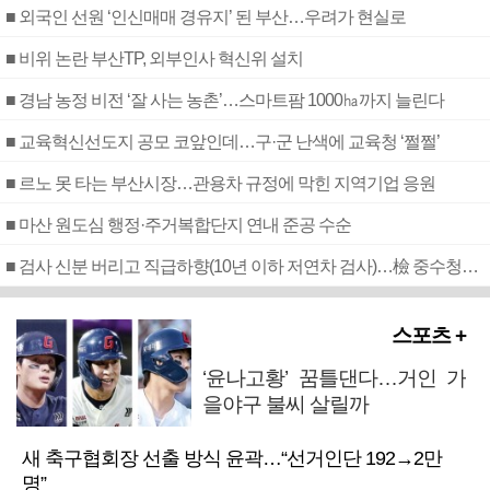
■ 외국인 선원 ‘인신매매 경유지’ 된 부산…우려가 현실로
■ 비위 논란 부산TP, 외부인사 혁신위 설치
■ 경남 농정 비전 ‘잘 사는 농촌’…스마트팜 1000㏊까지 늘린다
■ 교육혁신선도지 공모 코앞인데…구·군 난색에 교육청 ‘쩔쩔’
■ 르노 못 타는 부산시장…관용차 규정에 막힌 지역기업 응원
■ 마산 원도심 행정·주거복합단지 연내 준공 수순
■ 검사 신분 버리고 직급하향(10년 이하 저연차 검사)…檢 중수청행 기피
스포츠 +
‘윤나고황’ 꿈틀댄다…거인 가
을야구 불씨 살릴까
새 축구협회장 선출 방식 윤곽…“선거인단 192→2만
명”