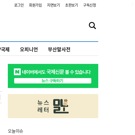
2
로그인
회원가입
지면보기
초판보기
구독신청
V국제
오피니언
부산말사전
오늘
이슈