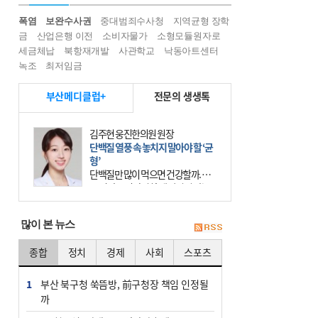
폭염
보완수사권
중대범죄수사청
지역균형 장학
금
산업은행 이전
소비자물가
소형모듈원자로
세금체납
북항재개발
사관학교
낙동아트센터
녹조
최저임금
부산메디클럽+
전문의 생생톡
김주현 웅진한의원 원장
단백질 열풍 속 놓치지 말아야 할 ‘균
형’
단백질만 많이 먹으면 건강할까. 요
즘 건강을 이야기할 때 빠지지 않는
키워드가 단백질이다. 헬스장을 다니
는 젊은 층부터 기초체력을 챙기려는
많이 본 뉴스
중·장년층까지 모두 “
종합
정치
경제
사회
스포츠
1
부산 북구청 쑥뜸방, 前구청장 책임 인정될
까