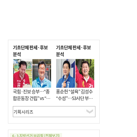
기초단체 판세·후보
기초단체 판세·후보
분석
분석
국힘·진보 승부…“종
홍순헌 “설욕” 김성수
합운동장 건립” vs “출
“수성”…53사단 부지
근 공공버스 도입”
개발엔 한 목소리
6·3 지방선거 브리핑
[전체보기]