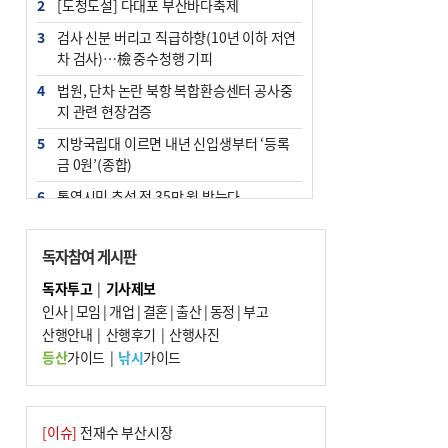
2
[도청도설] 다대포 부산바다축제
3
검사 신분 버리고 직급하향(10년 이하 저연
차 검사)…檢 중수청행 기피
4
법원, 단차 논란 북항 복합환승센터 공사중
지 관련 현장검증
5
지방국립대 이르면 내년 신입생부터 ‘등록
금 0원’(종합)
6
통영시민 추석 전 35만 원 받는다
7
부산 철강공장 50대 노동자 추락사
독자참여 게시판
8
국힘 부산시당, ‘정이한 조력’ 시의원 윤리
위에…‘한동훈 지지’도 신고접수
독자투고
|
기사제보
인사
|
모임
|
개업
|
결혼
|
출산
|
동정
|
부고
9
지역 상권도 말라죽을 판이라…가뭄 속 밀
산행안내
양물축제 강행 논란
|
산행후기
|
산행사진
등산
가이드
|
낚시
가이드
10
탄소흡수력 높여 폭염 대응…부산 도시숲
지도 다시 그린다
[이슈]
전재수 부산시장