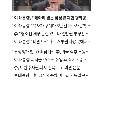
이 대통령, "메아리 없는 함성 같지만 평화공존책 계속해야"
이 대통령 "육사가 쿠데타 3번 벌여…사관학교 통합 신속히 추진"
李 “형소법 개정 논란 있으나 입법권 부정할 만큼은 아냐”(종합)
이 대통령 "의견 다르다고 거부권 사용못해.. 입법권 부정할 상황이라 보기 어려워"
부정평가 첫 50% 넘어선 李, 귀국 직후 부동산·증시 점검(종합)
이 대통령 지지율 45.9% 취임 후 최저…증시 폭락·연임 개헌 논란 영향
李, 보완수사권 폐지 침묵 두고 의견 분분
李대통령, 남미 3개국 순방 마무리…독일 프랑크푸르트 향해 출발