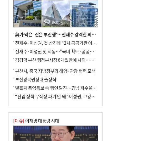
與가 막은 ‘산은 부산행’…전재수 강력한 의지 표명 없인 공염불
전재수·이성권, 첫 상견례 “2차 공공기관 이전 초당 협력”(종합)
전재수·이성권 첫 회동…“국비 확보·공공기관 이전 협력”
김경덕 부산 행정부시장 6개월만에 사의…후임 인선 촉각
부산시, 중국 지방정부와 해양·관광 협력 모색
부산광복원정대 출정식
열흘째 폭염특보 속 행인 탈진…경남 저수율 평년의 절반
“전임 정책 무작정 파기 안 돼” 이성권, 고강도 ‘전재수 견제’ 예고
[이슈]
이재명 대통령 시대