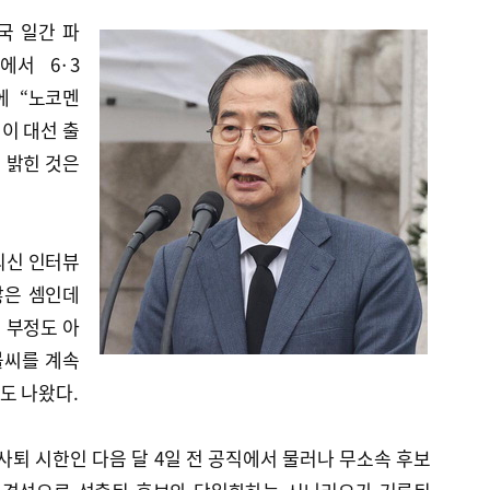
국 일간 파
에서 6·3
에 “노코멘
행이 대선 출
 밝힌 것은
외신 인터뷰
않은 셈인데
 부정도 아
불씨를 계속
도 나왔다.
사퇴 시한인 다음 달 4일 전 공직에서 물러나 무소속 후보