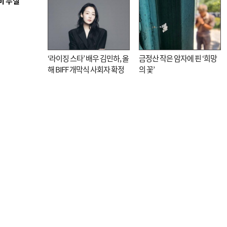
비 부실
매율 동시 1위
대신 고역 될라
‘라이징 스타’ 배우 김민하, 올
금정산 작은 암자에 핀 ‘희망
해 BIFF 개막식 사회자 확정
의 꽃’