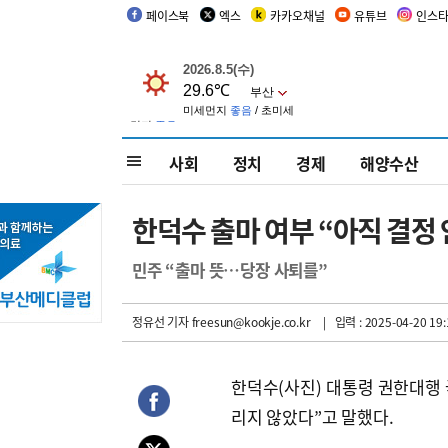
페이스북
엑스
카카오채널
유튜브
인스
사회
정치
경제
해양수산
한덕수 출마 여부 “아직 결정
민주 “출마 뜻…당장 사퇴를”
정유선 기자
freesun@kookje.co.kr
| 입력 : 2025-04-20 19:
한덕수(사진) 대통령 권한대행 
리지 않았다”고 말했다.