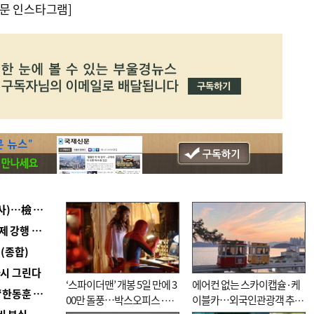
문 인스타그램]
■ 검사 신분 버리고 직급하향(10년 이하 저연차 검사)…檢 중수청행 기피
■ 지역 상권도 말라죽을 판이라…가뭄 속 밀양물축제 강행 논란
(종합)
다시 그린다
‘스파이더맨’ 개봉 5일 만에 3
에어컨 없는 스카이캡슐·케
■ 국힘 부산시당, ‘정이한 조력’ 시의원 윤리위에…‘한동훈 지지’도 신고접수
00만 돌풍…박스오피스·예
이블카…외국인관광객 추억