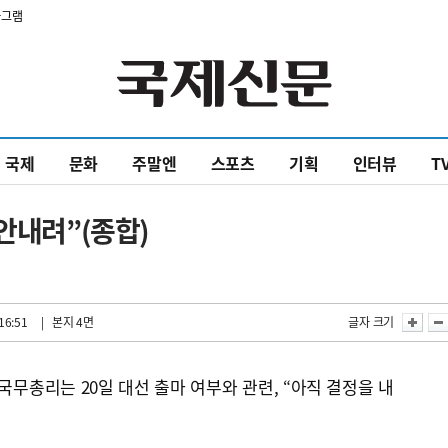
타그램
국제
문화
주말엔
스포츠
기획
인터뷰
T
 안내려”(종합)
16:51
| 본지 4면
글자 크기
국무총리는 20일 대선 출마 여부와 관련, “아직 결정을 내