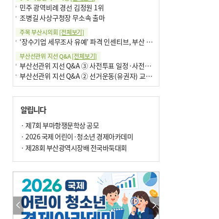
민주 광역비례 경선 김정원 1위
조병길 사상구청장 무소속 출마
주목 부산시의회
[전체보기]
‘장수기업 세무조사 유예’ 파격 인센티브, 부산 유출 막을까
부산선관위 지선 Q&A
[전체보기]
부산선관위 지선 Q&A ③ 사전투표 일정·사전투표함 보관
부산선관위 지선 Q&A ② 선거운동(유권자) 교육감투표용지
알립니다
· 제7회 부마항쟁문학상 공모
· 2026 국제 어린이·청소년 경제아카데미
· 제28회 부산광역시장배 전국바둑대회