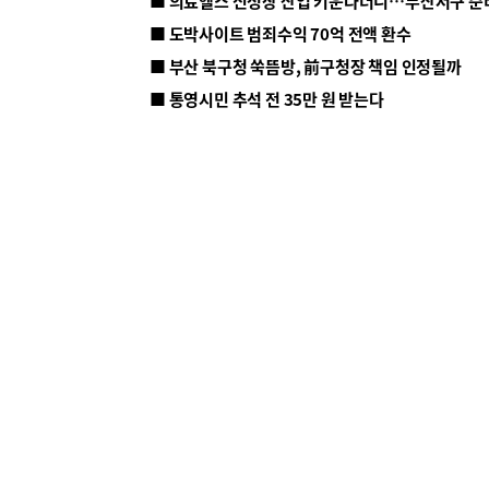
■ 의료헬스 신성장 산업 키운다더니…부산서구 준
■ 도박사이트 범죄수익 70억 전액 환수
■ 부산 북구청 쑥뜸방, 前구청장 책임 인정될까
■ 통영시민 추석 전 35만 원 받는다