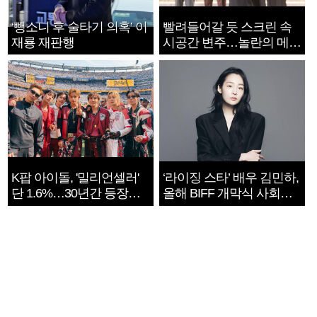
‘뺑소니 후 술타기 의혹’ 이
빨려들어갈 듯 스크린 속
재룡 재판행
시공간 변주…놀란의 메시
지는 ‘전쟁 속죄’
K팝 아이돌, '밀리언셀러'
‘라이징 스타’ 배우 김민하,
단 1.6%…30년간 등장
올해 BIFF 개막식 사회자
1182개팀 전수조사
확정