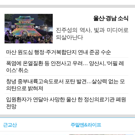
울산·경남 소식
진주성의 역사, 빛과 미디어로
되살아난다
마산 원도심 행정·주거복합단지 연내 준공 수순
폭염에 온열질환 등 안전사고 우려… 양산시, '어필 레
이스' 취소
창녕 중부내륙고속도로서 포탄 발견…살상력 없는 모
의탄으로 밝혀져
입원환자가 연달아 사망한 울산 한 정신의료기관 폐원
전망
근교산
주말엔&라이프