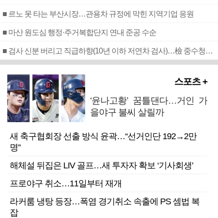
■ 르노 못 타는 부산시장…관용차 규정에 막힌 지역기업 응원
■ 마산 원도심 행정·주거복합단지 연내 준공 수순
■ 검사 신분 버리고 직급하향(10년 이하 저연차 검사)…檢 중수청행 기피
스포츠 +
‘윤나고황’ 꿈틀댄다…거인 가
을야구 불씨 살릴까
새 축구협회장 선출 방식 윤곽…“선거인단 192→2만
명”
해체설 뒤집은 LIV 골프…새 투자자 확보 ‘기사회생’
프로야구 취소…11일부터 재개
라커룸 냉탕 등장…폭염 경기취소 속출에 PS 셈법 복
잡