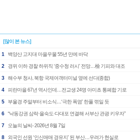
[많이 본 뉴스]
1
백양산 고지대 마을우물 55년 만에 바닥
2
경위 이하 경찰 하위직 ‘중수청 러시’ 전망…檢 기피와 대조
3
해수부 청사, 북항 국제여객터미널 옆에 선다(종합)
4
피란마을 67년 역사인데…전교생 24명 아미초 통폐합 기로
5
부울경 주말부터 비소식…‘극한 폭염’ 한풀 꺾일 듯
6
“낙동강권 삼락·을숙도·다대포 연결해 서부산 관광 키우자”
7
오늘의 날씨- 2026년 8월 7일
8
외국인 선원 ‘인신매매 경유지’ 된 부산…우려가 현실로