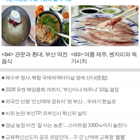
<84> 관문과 환대, 부산 역전
<83> 여름 제주, 벤자리와 독
음식
가시치
■ 해수부 청사, 북항 국제여객터미널 옆에 선다(종합)
■ 2028 유엔 해양총회 개최지, ‘부산이냐 제주냐’ 10일 결정
■ 외국인 선원 ‘인신매매 경유지’ 된 부산…우려가 현실로
■ 비위 논란 부산TP, 외부인사 혁신위 설치
■ 경남 농정 비전 ‘잘 사는 농촌’…스마트팜 1000㏊까지 늘린다
■ 교육혁신선도지 공모 코앞인데…구·군 난색에 교육청 ‘쩔쩔’