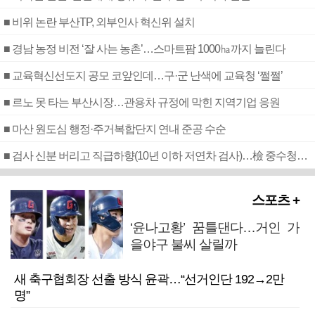
■ 비위 논란 부산TP, 외부인사 혁신위 설치
■ 경남 농정 비전 ‘잘 사는 농촌’…스마트팜 1000㏊까지 늘린다
■ 교육혁신선도지 공모 코앞인데…구·군 난색에 교육청 ‘쩔쩔’
■ 르노 못 타는 부산시장…관용차 규정에 막힌 지역기업 응원
■ 마산 원도심 행정·주거복합단지 연내 준공 수순
■ 검사 신분 버리고 직급하향(10년 이하 저연차 검사)…檢 중수청행 기피
스포츠 +
‘윤나고황’ 꿈틀댄다…거인 가
을야구 불씨 살릴까
새 축구협회장 선출 방식 윤곽…“선거인단 192→2만
명”