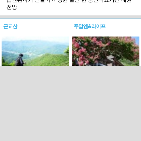
전망
근교산
주말엔&라이프
근교산&그너머…상주·문경
폭염보다 더 뜨거워라…100
청화산~시루봉
일을 붉게 불태울 ‘선비정신’
피었네
PC버전
엑스
페이스북
Copyright ⓒ 2015 All rights reserved by 국제신문