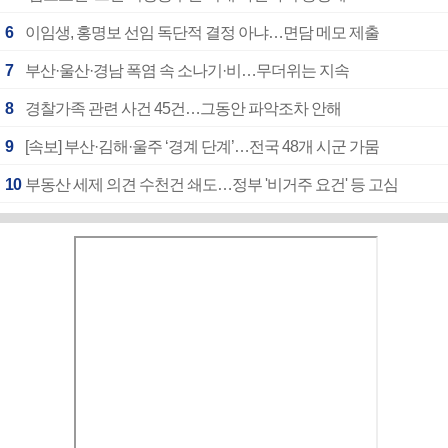
6
이임생, 홍명보 선임 독단적 결정 아냐…면담 메모 제출
7
부산·울산·경남 폭염 속 소나기·비…무더위는 지속
8
경찰가족 관련 사건 45건…그동안 파악조차 안해
9
[속보] 부산·김해·울주 ‘경계 단계’…전국 48개 시군 가뭄
10
부동산 세제 의견 수천건 쇄도…정부 '비거주 요건' 등 고심