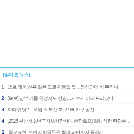
[많이 본 뉴스]
1
15호 태풍 찬홈 일본 도쿄 관통할 듯…동해안에 비 뿌리나
2
[속보] 남부 가뭄 위성서도 선명…저수지 바닥 드러났다
3
까마귀 탓?…폭염 속 부산 북구 986가구 정전
4
[2026 부산청소년극지체험탐험대 현장르포] 3회 : 석탄 탄광촌에서 북극 연구의 중심지로
5
‘혐오표현’ 쓰면 지방공무원 최대 파면까지 중징계