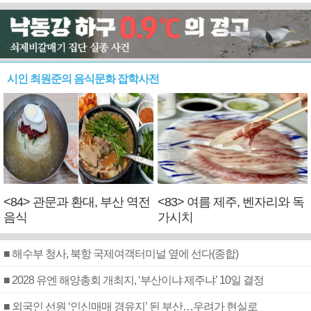
시인 최원준의 음식문화 잡학사전
<84> 관문과 환대, 부산 역전
<83> 여름 제주, 벤자리와 독
음식
가시치
■ 해수부 청사, 북항 국제여객터미널 옆에 선다(종합)
■ 2028 유엔 해양총회 개최지, ‘부산이냐 제주냐’ 10일 결정
■ 외국인 선원 ‘인신매매 경유지’ 된 부산…우려가 현실로