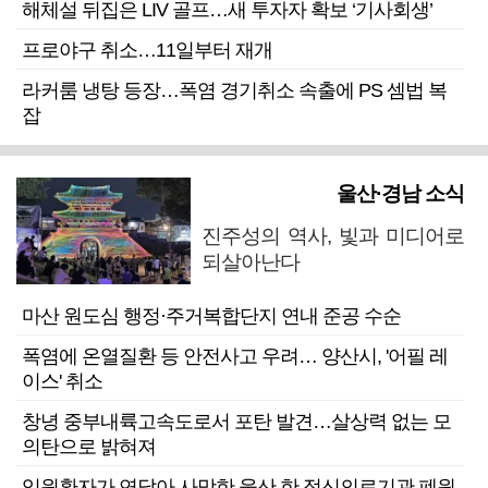
해체설 뒤집은 LIV 골프…새 투자자 확보 ‘기사회생’
프로야구 취소…11일부터 재개
라커룸 냉탕 등장…폭염 경기취소 속출에 PS 셈법 복
잡
울산·경남 소식
진주성의 역사, 빛과 미디어로
되살아난다
마산 원도심 행정·주거복합단지 연내 준공 수순
폭염에 온열질환 등 안전사고 우려… 양산시, '어필 레
이스' 취소
창녕 중부내륙고속도로서 포탄 발견…살상력 없는 모
의탄으로 밝혀져
입원환자가 연달아 사망한 울산 한 정신의료기관 폐원