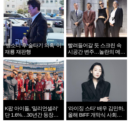
‘뺑소니 후 술타기 의혹’ 이
빨려들어갈 듯 스크린 속
재룡 재판행
시공간 변주…놀란의 메시
지는 ‘전쟁 속죄’
K팝 아이돌, '밀리언셀러'
‘라이징 스타’ 배우 김민하,
단 1.6%…30년간 등장
올해 BIFF 개막식 사회자
1182개팀 전수조사
확정