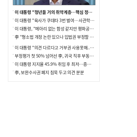
이 대통령 "청년들 거의 취약계층…핵심 정책 재편""
이 대통령 "육사가 쿠데타 3번 벌여…사관학교 통합 신속히 추진"
이 대통령, "메아리 없는 함성 같지만 평화공존책 계속해야"
李 “형소법 개정 논란 있으나 입법권 부정할 만큼은 아냐”(종합)
이 대통령 "의견 다르다고 거부권 사용못해.. 입법권 부정할 상황이라 보기 어려워"
부정평가 첫 50% 넘어선 李, 귀국 직후 부동산·증시 점검(종합)
이 대통령 지지율 45.9% 취임 후 최저…증시 폭락·연임 개헌 논란 영향
李, 보완수사권 폐지 침묵 두고 의견 분분