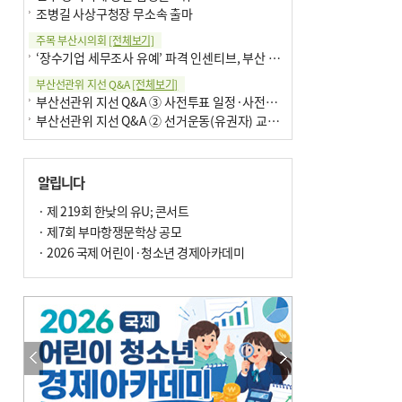
조병길 사상구청장 무소속 출마
주목 부산시의회
[전체보기]
‘장수기업 세무조사 유예’ 파격 인센티브, 부산 유출 막을까
부산선관위 지선 Q&A
[전체보기]
부산선관위 지선 Q&A ③ 사전투표 일정·사전투표함 보관
부산선관위 지선 Q&A ② 선거운동(유권자) 교육감투표용지
알립니다
· 제 219회 한낮의 유U; 콘서트
· 제7회 부마항쟁문학상 공모
· 2026 국제 어린이·청소년 경제아카데미