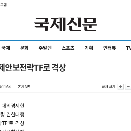
타그램
국제
문화
주말엔
스포츠
기획
인터뷰
T
제안보전략TF로 격상
9:11:34
| 본지 3면
글자 크기
 대외경제현
통령 권한대행
TF’로 격상