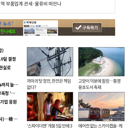
지역 부품업계 관세·물류비 떠안나
합)
10일 결정
 현실로
까마귀 탓 정전, 한전은 책임
고양이 덕분에 힐링…통영
■ 경남 농정 비전 ‘잘 사는 농촌’…스마트팜 1000㏊까지 늘린다
없다?
용호도서 축제
■ 교육혁신선도지 공모 코앞인데…구·군 난색에 교육청 ‘쩔쩔’
역기업 응원
■ 검사 신분 버리고 직급하향(10년 이하 저연차 검사)…檢 중수청행 기피
‘스파이더맨’ 개봉 5일 만에 3
에어컨 없는 스카이캡슐·케