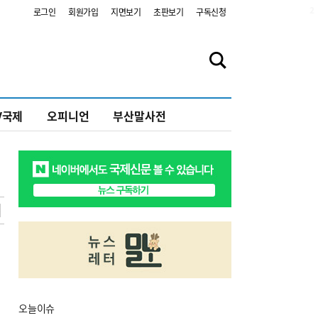
2
로그인
회원가입
지면보기
초판보기
구독신청
V국제
오피니언
부산말사전
오늘
이슈