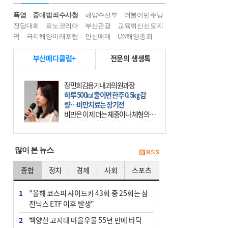
폭염
중대범죄수사청
해양수산부
더불어민주당
전당대회
르노코리아
부산관광
교육혁신선도지
역
극지해양미래포럼
인신매매
UN해양총회
부산메디클럽+
전문의 생생톡
장민희김용기내과의원과장
하루 500㎉ 줄이면 한주 0.5㎏ 감
량…비만치료는 장기전
비만은 이제 더는 체중이나 체형의 문
제가 아니다. 하나의 질병으로 인지
하고 치료와 관리를 해야 한다. 세계
보건기구(WHO)는 이미 1994년 비만
많이 본 뉴스
을 인류의 중요한
종합
정치
경제
사회
스포츠
1
"올해 코스피 사이드카 43회 중 25회는 삼
전닉스 ETF 이후 발생"
2
백양산 고지대 마을우물 55년 만에 바닥