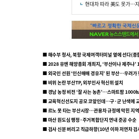
현대차 따라 美도 못가…
■ 해수부 청사, 북항 국제여객터미널 옆에 선다(종
■ 2028 유엔 해양총회 개최지, ‘부산이냐 제주냐’ 
■ 외국인 선원 ‘인신매매 경유지’ 된 부산…우려가
■ 비위 논란 부산TP, 외부인사 혁신위 설치
■ 르노 못 타는 부산시장…관용차 규정에 막힌 지
■ 마산 원도심 행정·주거복합단지 연내 준공 수순