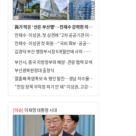
與가 막은 ‘산은 부산행’…전재수 강력한 의지 표명 없인 공염불
전재수·이성권, 첫 상견례 “2차 공공기관 이전 초당 협력”(종합)
전재수·이성권 첫 회동…“국비 확보·공공기관 이전 협력”
김경덕 부산 행정부시장 6개월만에 사의…후임 인선 촉각
부산시, 중국 지방정부와 해양·관광 협력 모색
부산광복원정대 출정식
열흘째 폭염특보 속 행인 탈진…경남 저수율 평년의 절반
“전임 정책 무작정 파기 안 돼” 이성권, 고강도 ‘전재수 견제’ 예고
[이슈]
이재명 대통령 시대