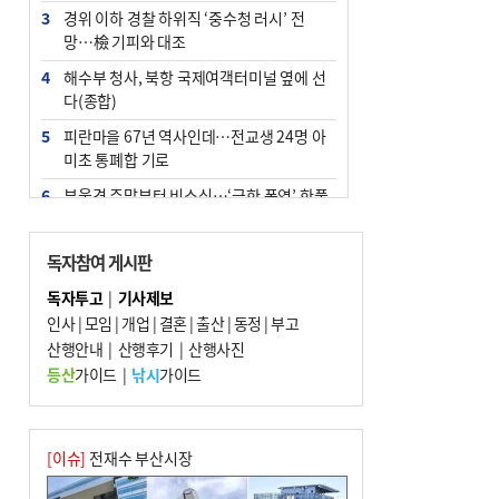
3
경위 이하 경찰 하위직 ‘중수청 러시’ 전
망…檢 기피와 대조
4
해수부 청사, 북항 국제여객터미널 옆에 선
다(종합)
5
피란마을 67년 역사인데…전교생 24명 아
미초 통폐합 기로
6
부울경 주말부터 비소식…‘극한 폭염’ 한풀
꺾일 듯
7
“낙동강권 삼락·을숙도·다대포 연결해 서
독자참여 게시판
부산 관광 키우자”
독자투고
|
기사제보
8
오늘의 날씨- 2026년 8월 7일
인사
|
모임
|
개업
|
결혼
|
출산
|
동정
|
부고
9
산행안내
외국인 선원 ‘인신매매 경유지’ 된 부산…
|
산행후기
|
산행사진
우려가 현실로
등산
가이드
|
낚시
가이드
10
[사설] 해수부 신청사 북항으로 확정, 해양
수도 도약의 전환점
[이슈]
전재수 부산시장