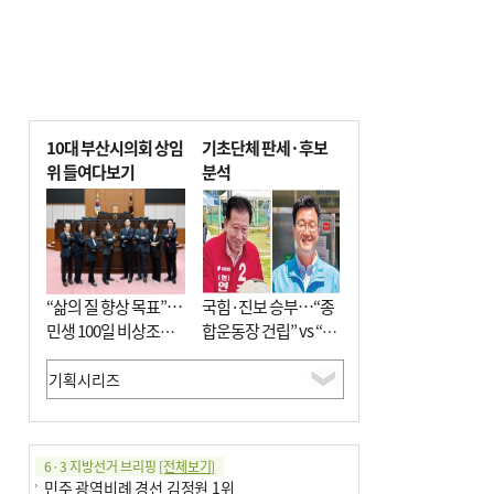
10대 부산시의회 상임
기초단체 판세·후보
위 들여다보기
분석
“삶의 질 향상 목표”…
국힘·진보 승부…“종
민생 100일 비상조치
합운동장 건립” vs “출
면밀 심사
근 공공버스 도입”
6·3 지방선거 브리핑
[전체보기]
민주 광역비례 경선 김정원 1위