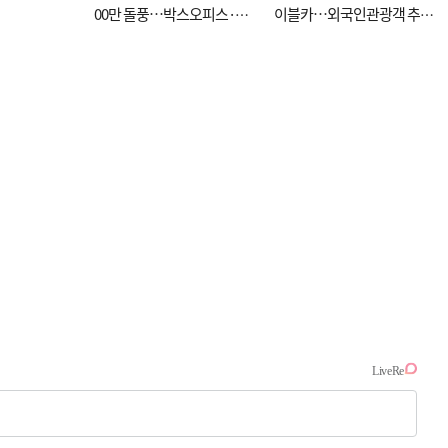
00만 돌풍…박스오피스·예
이블카…외국인관광객 추억
매율 동시 1위
대신 고역 될라