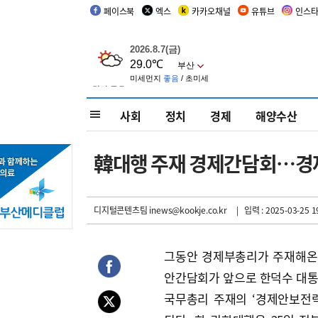
페이스북
엑스
카카오채널
유튜브
인스
사회
정치
경제
해양수산
韓대행 주재 경제간담회…경
디지털콘텐츠팀 inews@kookje.co.kr
| 입력 : 2025-03-25 1
그동안 경제부총리가 주재해온
안간담회가 앞으로 한덕수 대
국무총리 주재의 ‘경제안보전략