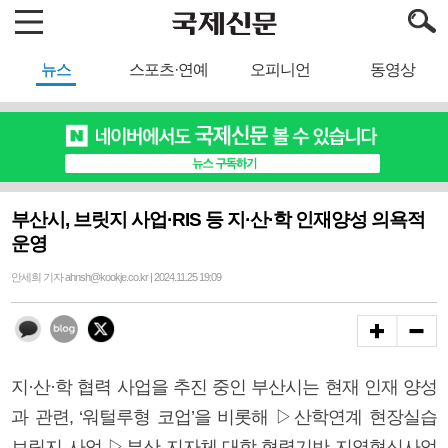
뉴스
스포츠·연예
오피니언
동영상
부산시, 브릿지 사업·RIS 등 지·산·학 인재양성 의욕적
운영
안세희 기자 ahnsh@kookje.co.kr | 2024.11.25 19:09
지·산·학 협력 사업을 추진 중인 부산시는 현재 인재 양성
과 관련, ‘워털루형 코업’을 비롯해 ▷산학연계 현장실습
브릿지 사업 ▷부산 지자체-대학 협력기반 지역혁신사업