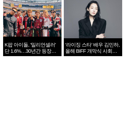
K팝 아이돌, '밀리언셀러'
‘라이징 스타’ 배우 김민하,
단 1.6%…30년간 등장
올해 BIFF 개막식 사회자
1182개팀 전수조사
확정