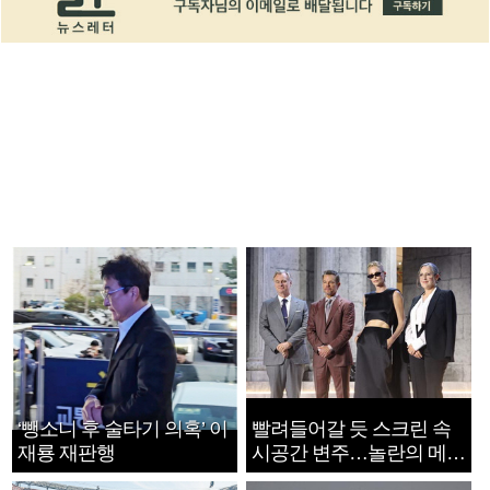
‘뺑소니 후 술타기 의혹’ 이
빨려들어갈 듯 스크린 속
재룡 재판행
시공간 변주…놀란의 메시
지는 ‘전쟁 속죄’