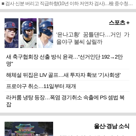
■ 검사 신분 버리고 직급하향(10년 이하 저연차 검사)…檢 중수청행 기피
스포츠 +
‘윤나고황’ 꿈틀댄다…거인 가
을야구 불씨 살릴까
새 축구협회장 선출 방식 윤곽…“선거인단 192→2만
명”
해체설 뒤집은 LIV 골프…새 투자자 확보 ‘기사회생’
프로야구 취소…11일부터 재개
라커룸 냉탕 등장…폭염 경기취소 속출에 PS 셈법 복
잡
울산·경남 소식