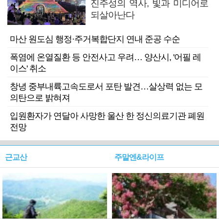
진주성의 역사, 빛과 미디어로
되살아난다
마산 원도심 행정·주거복합단지 연내 준공 수순
폭염에 온열질환 등 안전사고 우려… 양산시, '어필 레
이스' 취소
창녕 중부내륙고속도로서 포탄 발견…살상력 없는 모
의탄으로 밝혀져
입원환자가 연달아 사망한 울산 한 정신의료기관 폐원
전망
근교산
주말엔&라이프