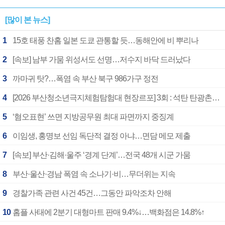
[많이 본 뉴스]
1
15호 태풍 찬홈 일본 도쿄 관통할 듯…동해안에 비 뿌리나
2
[속보] 남부 가뭄 위성서도 선명…저수지 바닥 드러났다
3
까마귀 탓?…폭염 속 부산 북구 986가구 정전
4
[2026 부산청소년극지체험탐험대 현장르포] 3회 : 석탄 탄광촌에서 북극 연구의 중심지로
5
‘혐오표현’ 쓰면 지방공무원 최대 파면까지 중징계
6
이임생, 홍명보 선임 독단적 결정 아냐…면담 메모 제출
7
[속보] 부산·김해·울주 ‘경계 단계’…전국 48개 시군 가뭄
8
부산·울산·경남 폭염 속 소나기·비…무더위는 지속
9
경찰가족 관련 사건 45건…그동안 파악조차 안해
10
홈플 사태에 2분기 대형마트 판매 9.4%↓…백화점은 14.8%↑