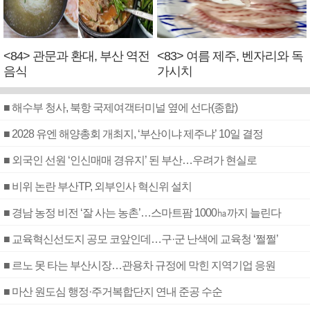
<84> 관문과 환대, 부산 역전
<83> 여름 제주, 벤자리와 독
음식
가시치
■ 해수부 청사, 북항 국제여객터미널 옆에 선다(종합)
■ 2028 유엔 해양총회 개최지, ‘부산이냐 제주냐’ 10일 결정
■ 외국인 선원 ‘인신매매 경유지’ 된 부산…우려가 현실로
■ 비위 논란 부산TP, 외부인사 혁신위 설치
■ 경남 농정 비전 ‘잘 사는 농촌’…스마트팜 1000㏊까지 늘린다
■ 교육혁신선도지 공모 코앞인데…구·군 난색에 교육청 ‘쩔쩔’
■ 르노 못 타는 부산시장…관용차 규정에 막힌 지역기업 응원
■ 마산 원도심 행정·주거복합단지 연내 준공 수순