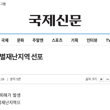
타그램
국제
문화
주말엔
스포츠
기획
인터뷰
T
특별재난지역 선포
:26
| 본지 5면
글자 크기
 피해가 발생
특별재난지역으