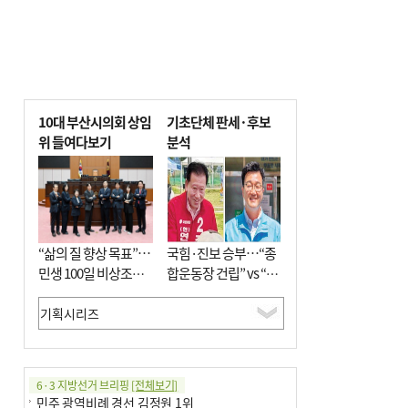
10대 부산시의회 상임
기초단체 판세·후보
위 들여다보기
분석
“삶의 질 향상 목표”…
국힘·진보 승부…“종
민생 100일 비상조치
합운동장 건립” vs “출
면밀 심사
근 공공버스 도입”
6·3 지방선거 브리핑
[전체보기]
민주 광역비례 경선 김정원 1위