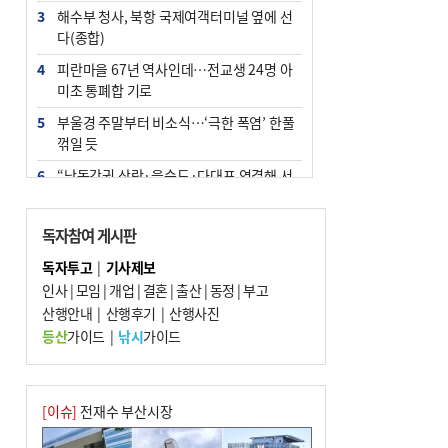
3
해수부 청사, 북항 국제여객터미널 옆에 선
다(종합)
4
피란마을 67년 역사인데…전교생 24명 아
미초 통폐합 기로
5
부울경 주말부터 비소식…‘극한 폭염’ 한풀
꺾일 듯
6
“낙동강권 삼락·을숙도·다대포 연결해 서
부산 관광 키우자”
7
오늘의 날씨- 2026년 8월 7일
독자참여 게시판
8
외국인 선원 ‘인신매매 경유지’ 된 부산…
독자투고
|
기사제보
우려가 현실로
인사
|
모임
|
개업
|
결혼
|
출산
|
동정
|
부고
9
산행안내
[사설] 해수부 신청사 북항으로 확정, 해양
|
산행후기
|
산행사진
수도 도약의 전환점
등산
가이드
|
낚시
가이드
10
르노 못 타는 부산시장…관용차 규정에 막
힌 지역기업 응원
[이슈]
전재수 부산시장