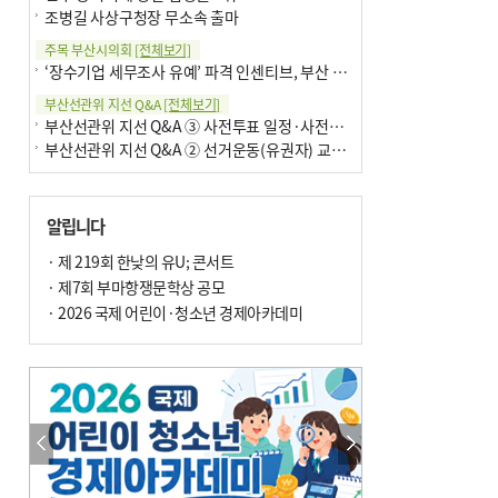
조병길 사상구청장 무소속 출마
주목 부산시의회
[전체보기]
‘장수기업 세무조사 유예’ 파격 인센티브, 부산 유출 막을까
부산선관위 지선 Q&A
[전체보기]
부산선관위 지선 Q&A ③ 사전투표 일정·사전투표함 보관
부산선관위 지선 Q&A ② 선거운동(유권자) 교육감투표용지
알립니다
· 제 219회 한낮의 유U; 콘서트
· 제7회 부마항쟁문학상 공모
· 2026 국제 어린이·청소년 경제아카데미