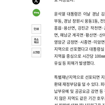
윤석열 대통령은 이날 경남 
부동, 경남 창원시 웅동1동, 전
흥읍·용산면, 강진군 작천면
면, 해남군 계곡면·황산면·산
영암군 금정면·시종면·미암면
지역으로 선포했다고 대통령실 정
지역을 중심으로 시간당 100㎜
유실 등 피해가 발생했다.
특별재난지역으로 선포되면 지
환돼 재정부담을 덜 수 있다. 
납부유예 및 공공요금 감면 등
지 않은 지역도 같은 기간 호