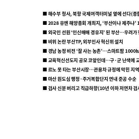
■ 해수부 청사, 북항 국제여객터미널 옆에 선다(종
■ 2028 유엔 해양총회 개최지, ‘부산이냐 제주냐’ 
■ 외국인 선원 ‘인신매매 경유지’ 된 부산…우려가
■ 비위 논란 부산TP, 외부인사 혁신위 설치
■ 르노 못 타는 부산시장…관용차 규정에 막힌 지
■ 마산 원도심 행정·주거복합단지 연내 준공 수순