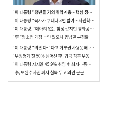
이 대통령 "청년들 거의 취약계층…핵심 정책 재편""
이 대통령 "육사가 쿠데타 3번 벌여…사관학교 통합 신속히 추진"
이 대통령, "메아리 없는 함성 같지만 평화공존책 계속해야"
李 “형소법 개정 논란 있으나 입법권 부정할 만큼은 아냐”(종합)
이 대통령 "의견 다르다고 거부권 사용못해.. 입법권 부정할 상황이라 보기 어려워"
부정평가 첫 50% 넘어선 李, 귀국 직후 부동산·증시 점검(종합)
이 대통령 지지율 45.9% 취임 후 최저…증시 폭락·연임 개헌 논란 영향
李, 보완수사권 폐지 침묵 두고 의견 분분