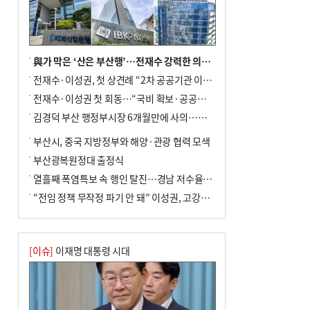
與가 막은 ‘산은 부산행’…전재수 강력한 의지 표명 없인 공염불
전재수·이성권, 첫 상견례 “2차 공공기관 이전 초당 협력”(종합)
전재수·이성권 첫 회동…“국비 확보·공공기관 이전 협력”
김경덕 부산 행정부시장 6개월만에 사의…후임 인선 촉각
부산시, 중국 지방정부와 해양·관광 협력 모색
부산광복원정대 출정식
열흘째 폭염특보 속 행인 탈진…경남 저수율 평년의 절반
“전임 정책 무작정 파기 안 돼” 이성권, 고강도 ‘전재수 견제’ 예고
[이슈]
이재명 대통령 시대