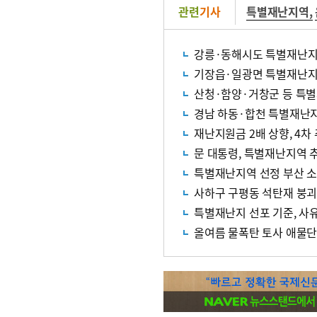
관련
기사
특별재난지역
,
강릉·동해시도 특별재난지
기장읍·일광면 특별재난지
산청·함양·거창군 등 특
경남 하동·합천 특별재난
재난지원금 2배 상향, 4차
문 대통령, 특별재난지역 
특별재난지역 선정 부산 소
사하구 구평동 석탄재 붕괴
특별재난지 선포 기준, 사
올여름 물폭탄 토사 애물