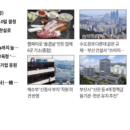
합)
10일 결정
 현실로
짬짜미로 ‘金겹살’ 만든 업체
수도권과 다른데 같은 규
■ 경남 농정 비전 ‘잘 사는 농촌’…스마트팜 1000㏊까지 늘린다
6곳 기소(종합)
제…부산 건설사 “쓰러지기
■ 교육혁신선도지 공모 코앞인데…구·군 난색에 교육청 ‘쩔쩔’
직전”
역기업 응원
■ 검사 신분 버리고 직급하향(10년 이하 저연차 검사)…檢 중수청행 기피
해수부 ‘신청사 부지’ 직원 의
부산시 “산은 등 4개 정책금
견 반영
융기관·한은 유치 추진”