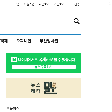
2
로그인
회원가입
지면보기
초판보기
구독신청
V국제
오피니언
부산말사전
오늘
이슈