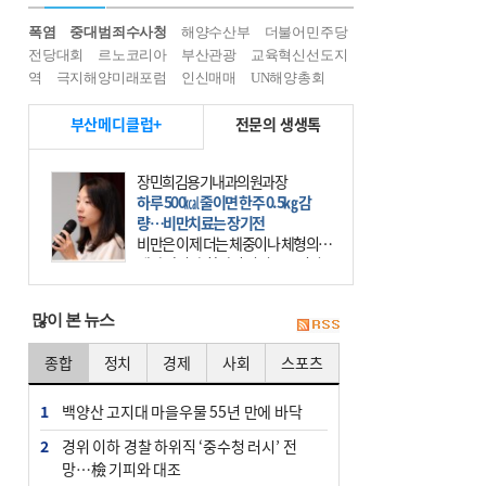
폭염
중대범죄수사청
해양수산부
더불어민주당
전당대회
르노코리아
부산관광
교육혁신선도지
역
극지해양미래포럼
인신매매
UN해양총회
부산메디클럽+
전문의 생생톡
장민희김용기내과의원과장
하루 500㎉ 줄이면 한주 0.5㎏ 감
량…비만치료는 장기전
비만은 이제 더는 체중이나 체형의 문
제가 아니다. 하나의 질병으로 인지
하고 치료와 관리를 해야 한다. 세계
보건기구(WHO)는 이미 1994년 비만
많이 본 뉴스
을 인류의 중요한
종합
정치
경제
사회
스포츠
1
백양산 고지대 마을우물 55년 만에 바닥
2
경위 이하 경찰 하위직 ‘중수청 러시’ 전
망…檢 기피와 대조