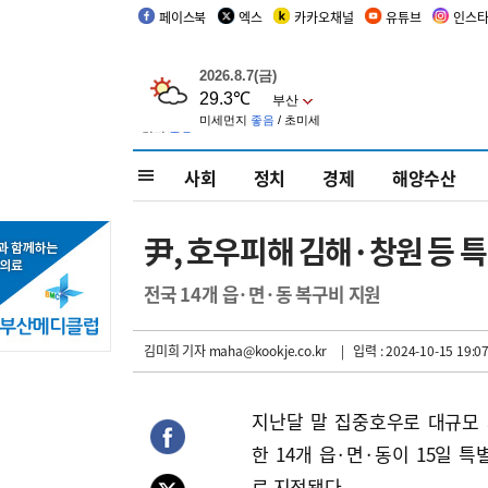
페이스북
엑스
카카오채널
유튜브
인스
사회
정치
경제
해양수산
尹, 호우피해 김해·창원 등 
전국 14개 읍·면·동 복구비 지원
김미희 기자
maha@kookje.co.kr
| 입력 : 2024-10-15 19:07
지난달 말 집중호우로 대규모
한 14개 읍·면·동이 15일 
로 지정됐다.