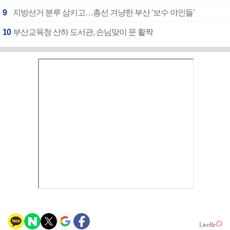
9
지방선거 분루 삼키고…총선 겨냥한 부산 ‘보수 야인들’
10
부산교육청 산하 도서관, 손님맞이 문 활짝