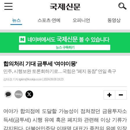
뉴스
스포츠·연예
오피니언
동영상
합의처리 기대 금투세 ‘여야이몽’
민주, 시행보완 토론회하기로…국힘은 “폐지 동참” 연일 촉구
김태경 기자 tgkim@kookje.co.kr | 2024.09.08 19:23
여야가 합의점에 도달할 가능성이 점쳐졌던 금융투자소
득세(금투세) 시행 유예 혹은 폐지와 관련해 이상 기류가
감지된다. 더불어민주당 이재명 대표가 종전의 유예 입장