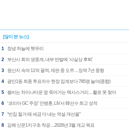
[많이 본 뉴스]
1
창녕 하늘에 햇무리
2
부산시 회의 생중계, 내부 반발에 ‘사실상 후퇴’
3
원산지 속여 11억 꿀꺽, 재판 중 도주…징역 7년 중형
4
광안1동 최종 투표자수 현장 집계보다 785명 늘어(종합)
5
붐비는 차이나타운 옆 죽어가는 텍사스거리…활로 못 찾아
6
‘코리아 GC 주장’ 안병훈, LIV서 韓선수 최고 성적
7
“빈집 철거 때 세금 더 내는 역설 개선을”
8
김해 신문1지구초 착공…2028년 3월 개교 목표