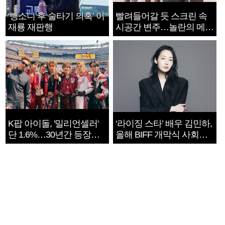
‘뺑소니 후 술타기 의혹’ 이
빨려들어갈 듯 스크린 속
재룡 재판행
시공간 변주…놀란의 메시
지는 ‘전쟁 속죄’
K팝 아이돌, '밀리언셀러'
‘라이징 스타’ 배우 김민하,
단 1.6%…30년간 등장
올해 BIFF 개막식 사회자
1182개팀 전수조사
확정