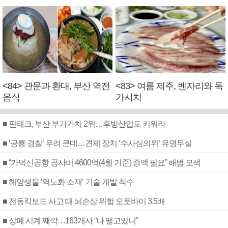
<84> 관문과 환대, 부산 역전
<83> 여름 제주, 벤자리와 독
음식
가시치
■ 핀테크, 부산 부가가치 2위…후방산업도 키워라
■ ‘공룡 경찰’ 우려 큰데…견제 장치 ‘수사심의위’ 유명무실
■ “가덕신공항 공사비 4600억(4월 기준) 증액 필요” 해법 모색
■ 해양생물 ‘역노화 소재’ 기술 개발 착수
■ 전동킥보드 사고 때 뇌손상 위험 오토바이 3.5배
■ 상폐 시계 째깍…163개사 “나 떨고있니”