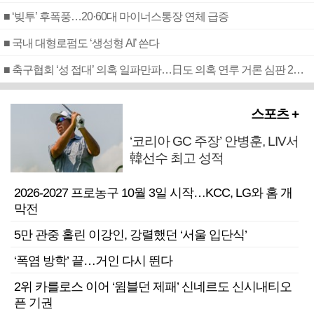
■ ‘빚투’ 후폭풍…20·60대 마이너스통장 연체 급증
■ 국내 대형로펌도 ‘생성형 AI’ 쓴다
■ 축구협회 ‘성 접대’ 의혹 일파만파…日도 의혹 연루 거론 심판 2명 조사
스포츠 +
‘코리아 GC 주장’ 안병훈, LIV서
韓선수 최고 성적
2026-2027 프로농구 10월 3일 시작…KCC, LG와 홈 개
막전
5만 관중 홀린 이강인, 강렬했던 ‘서울 입단식’
‘폭염 방학’ 끝…거인 다시 뛴다
2위 카를로스 이어 ‘윔블던 제패’ 신네르도 신시내티오
픈 기권