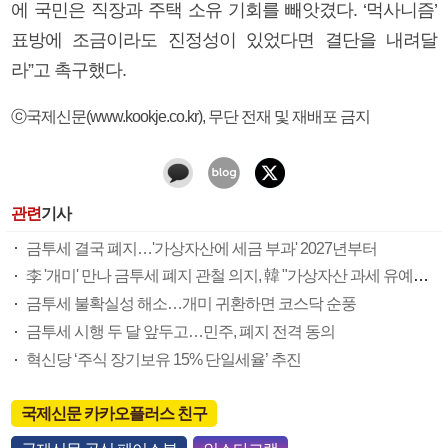
에 국민은 직장과 주택 소유 기회를 빼앗겼다. ‘먹사니즘’
표방에 조금이라도 진정성이 있었다면 결단을 내려달
라”고 촉구했다.
ⓒ국제신문(www.kookje.co.kr), 무단 전재 및 재배포 금지
관련
기사
금투세 결국 폐지…'가상자산에 세금 부과' 2027년부터
李 '개미' 만나 금투세 폐지 관철 의지, 韓 "가상자산 과세 유예해야"
금투세 불확실성 해소…개미 귀환하면 코스닥 순풍
금투세 시행 두 달 앞두고…민주, 폐지 전격 동의
혁신당 ‘주식 장기보유 15% 단일세율’ 추진
국제신문 카카오플러스 친구