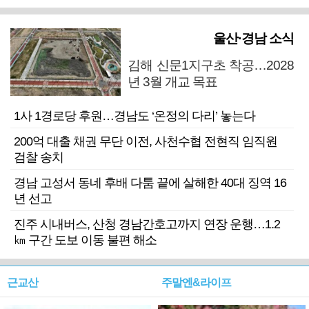
울산·경남 소식
김해 신문1지구초 착공…2028
년 3월 개교 목표
1사 1경로당 후원…경남도 ‘온정의 다리’ 놓는다
200억 대출 채권 무단 이전, 사천수협 전현직 임직원
검찰 송치
경남 고성서 동네 후배 다툼 끝에 살해한 40대 징역 16
년 선고
진주 시내버스, 산청 경남간호고까지 연장 운행…1.2
㎞ 구간 도보 이동 불편 해소
근교산
주말엔&라이프