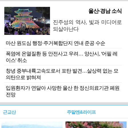
울산·경남 소식
진주성의 역사, 빛과 미디어로
되살아난다
마산 원도심 행정·주거복합단지 연내 준공 수순
폭염에 온열질환 등 안전사고 우려… 양산시, '어필 레
이스' 취소
창녕 중부내륙고속도로서 포탄 발견…살상력 없는 모
의탄으로 밝혀져
입원환자가 연달아 사망한 울산 한 정신의료기관 폐원
전망
근교산
주말엔&라이프