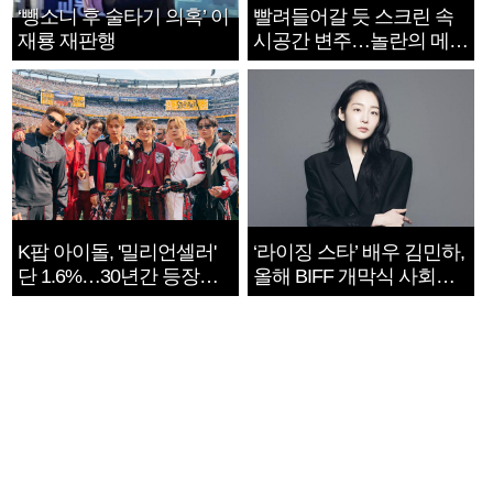
‘뺑소니 후 술타기 의혹’ 이
빨려들어갈 듯 스크린 속
재룡 재판행
시공간 변주…놀란의 메시
지는 ‘전쟁 속죄’
K팝 아이돌, '밀리언셀러'
‘라이징 스타’ 배우 김민하,
단 1.6%…30년간 등장
올해 BIFF 개막식 사회자
1182개팀 전수조사
확정