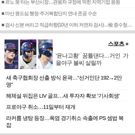
■ 르노 못 타는 부산시장…관용차 규정에 막힌 지역기업 응원
■ 마산 원도심 행정·주거복합단지 연내 준공 수순
■ 검사 신분 버리고 직급하향(10년 이하 저연차 검사)…檢 중수청행 기피
스포츠 +
‘윤나고황’ 꿈틀댄다…거인 가
을야구 불씨 살릴까
새 축구협회장 선출 방식 윤곽…“선거인단 192→2만
명”
해체설 뒤집은 LIV 골프…새 투자자 확보 ‘기사회생’
프로야구 취소…11일부터 재개
라커룸 냉탕 등장…폭염 경기취소 속출에 PS 셈법 복
잡