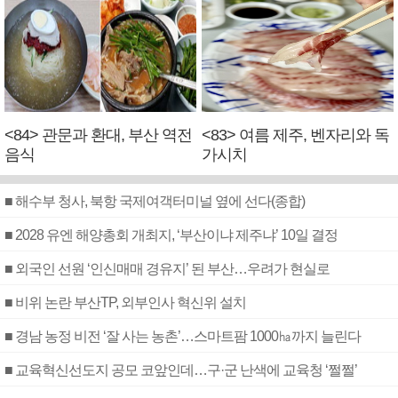
<84> 관문과 환대, 부산 역전
<83> 여름 제주, 벤자리와 독
음식
가시치
■ 해수부 청사, 북항 국제여객터미널 옆에 선다(종합)
■ 2028 유엔 해양총회 개최지, ‘부산이냐 제주냐’ 10일 결정
■ 외국인 선원 ‘인신매매 경유지’ 된 부산…우려가 현실로
■ 비위 논란 부산TP, 외부인사 혁신위 설치
■ 경남 농정 비전 ‘잘 사는 농촌’…스마트팜 1000㏊까지 늘린다
■ 교육혁신선도지 공모 코앞인데…구·군 난색에 교육청 ‘쩔쩔’