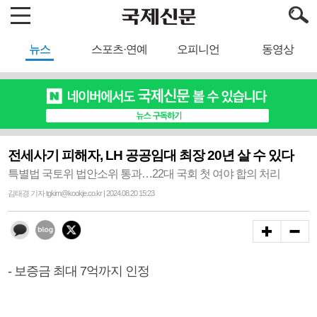
뉴스
스포츠·연예
오피니언
동영상
전세사기 피해자, LH 공공임대 최장 20년 살 수 있다
특별법 국토위 법안소위 통과…22대 국회 첫 여야 합의 처리
김태경 기자 tgkim@kookje.co.kr | 2024.08.20 15:23
- 보증금 최대 7억까지 인정