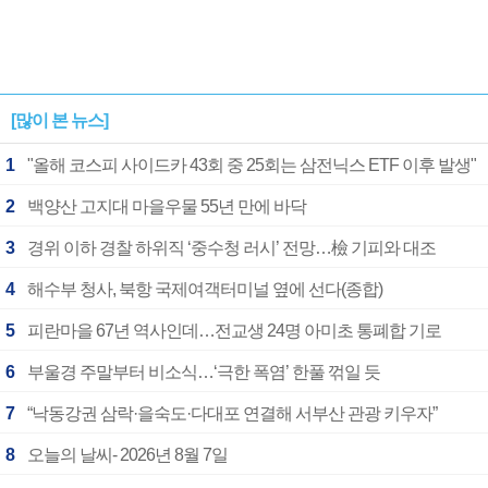
[많이 본 뉴스]
1
"올해 코스피 사이드카 43회 중 25회는 삼전닉스 ETF 이후 발생"
2
백양산 고지대 마을우물 55년 만에 바닥
3
경위 이하 경찰 하위직 ‘중수청 러시’ 전망…檢 기피와 대조
4
해수부 청사, 북항 국제여객터미널 옆에 선다(종합)
5
피란마을 67년 역사인데…전교생 24명 아미초 통폐합 기로
6
부울경 주말부터 비소식…‘극한 폭염’ 한풀 꺾일 듯
7
“낙동강권 삼락·을숙도·다대포 연결해 서부산 관광 키우자”
8
오늘의 날씨- 2026년 8월 7일