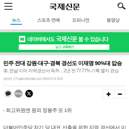
뉴스
스포츠·연예
오피니언
동영상
민주 전대 강원·대구·경북 경선도 이재명 90%대 압승
李, 전날 이어 지역경선서 독주…2년 전 77.77% 기록 깰지 관심
김태경 기자 tgkim@kookje.co.kr | 2024.07.21 19:42
- 최고위원엔 원외 정봉주 또 1위
더불어민주당 차기 당 대표 선출을 위한 지역 경선에서 이