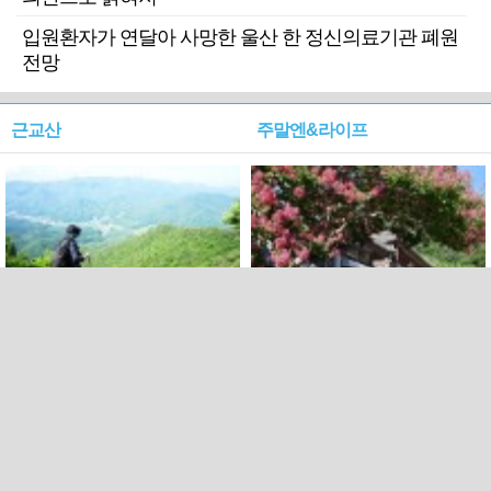
입원환자가 연달아 사망한 울산 한 정신의료기관 폐원
전망
근교산
주말엔&라이프
근교산&그너머…상주·문경
폭염보다 더 뜨거워라…100
청화산~시루봉
일을 붉게 불태울 ‘선비정신’
피었네
PC버전
엑스
페이스북
Copyright ⓒ 2015 All rights reserved by 국제신문