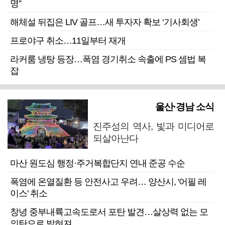
명”
해체설 뒤집은 LIV 골프…새 투자자 확보 ‘기사회생’
프로야구 취소…11일부터 재개
라커룸 냉탕 등장…폭염 경기취소 속출에 PS 셈법 복
잡
울산·경남 소식
진주성의 역사, 빛과 미디어로
되살아난다
마산 원도심 행정·주거복합단지 연내 준공 수순
폭염에 온열질환 등 안전사고 우려… 양산시, '어필 레
이스' 취소
창녕 중부내륙고속도로서 포탄 발견…살상력 없는 모
의탄으로 밝혀져