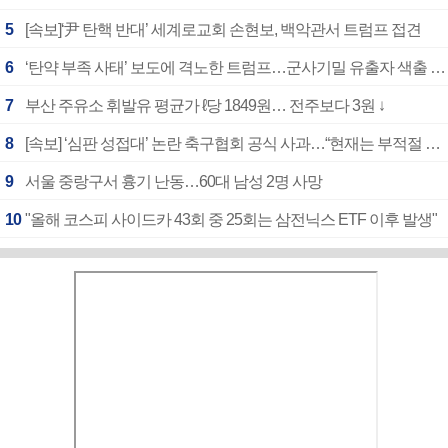
5
[속보]‘尹 탄핵 반대’ 세계로교회 손현보, 백악관서 트럼프 접견
6
‘탄약 부족 사태’ 보도에 격노한 트럼프…군사기밀 유출자 색출 지시
7
부산 주유소 휘발유 평균가 ℓ당 1849원… 전주보다 3원 ↓
8
[속보] ‘심판 성접대’ 논란 축구협회 공식 사과…“현재는 부적절 행위 없어”
9
서울 중랑구서 흉기 난동…60대 남성 2명 사망
10
"올해 코스피 사이드카 43회 중 25회는 삼전닉스 ETF 이후 발생"