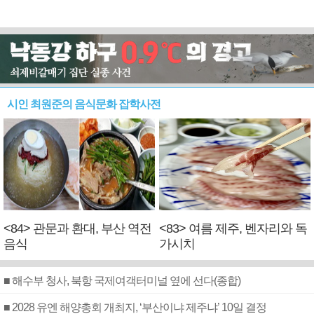
시인 최원준의 음식문화 잡학사전
<84> 관문과 환대, 부산 역전
<83> 여름 제주, 벤자리와 독
음식
가시치
■ 해수부 청사, 북항 국제여객터미널 옆에 선다(종합)
■ 2028 유엔 해양총회 개최지, ‘부산이냐 제주냐’ 10일 결정