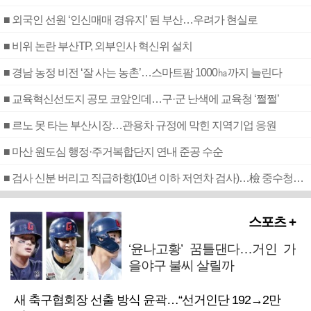
■ 외국인 선원 ‘인신매매 경유지’ 된 부산…우려가 현실로
■ 비위 논란 부산TP, 외부인사 혁신위 설치
■ 경남 농정 비전 ‘잘 사는 농촌’…스마트팜 1000㏊까지 늘린다
■ 교육혁신선도지 공모 코앞인데…구·군 난색에 교육청 ‘쩔쩔’
■ 르노 못 타는 부산시장…관용차 규정에 막힌 지역기업 응원
■ 마산 원도심 행정·주거복합단지 연내 준공 수순
■ 검사 신분 버리고 직급하향(10년 이하 저연차 검사)…檢 중수청행 기피
스포츠 +
‘윤나고황’ 꿈틀댄다…거인 가
을야구 불씨 살릴까
새 축구협회장 선출 방식 윤곽…“선거인단 192→2만