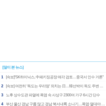
[많이 본 뉴스]
1
[속보]“SK하이닉스, 中패키징공장 매각 검토…중국서 인수 거론”
2
[속보] 여전히 ‘독도는 우리땅’ 외치는 日…韓선박이 독도 주변 해양조사 활동하자 반발
3
노후 상수도관 파열에 폭염 속 사상구 2300여 가구 6시간 단수
4
부산 울산 경남 구름 많고 경남 북서내륙 소나기…폭염·열대야 계속