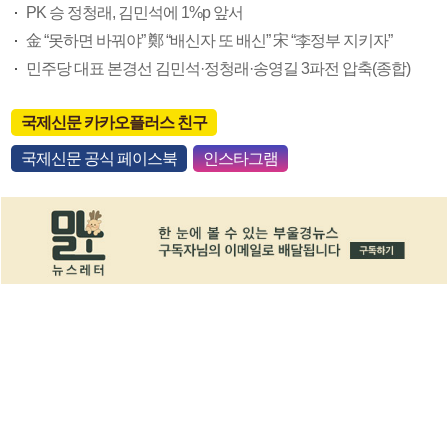
PK 승 정청래, 김민석에 1%p 앞서
金 “못하면 바꿔야” 鄭 “배신자 또 배신” 宋 “李정부 지키자”
민주당 대표 본경선 김민석·정청래·송영길 3파전 압축(종합)
국제신문 카카오플러스 친구
국제신문 공식 페이스북
인스타그램