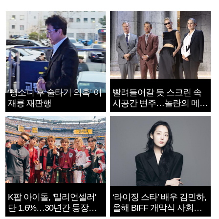
‘뺑소니 후 술타기 의혹’ 이
빨려들어갈 듯 스크린 속
재룡 재판행
시공간 변주…놀란의 메시
지는 ‘전쟁 속죄’
K팝 아이돌, '밀리언셀러'
‘라이징 스타’ 배우 김민하,
단 1.6%…30년간 등장
올해 BIFF 개막식 사회자
1182개팀 전수조사
확정