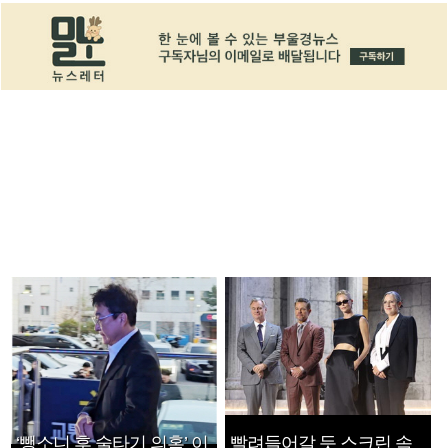
‘뺑소니 후 술타기 의혹’ 이
빨려들어갈 듯 스크린 속