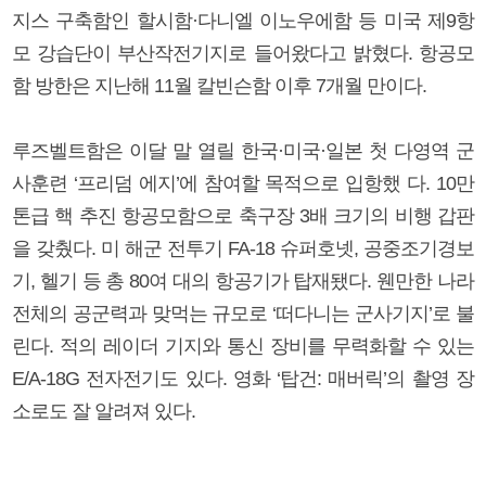
지스 구축함인 할시함·다니엘 이노우에함 등 미국 제9항
모 강습단이 부산작전기지로 들어왔다고 밝혔다. 항공모
함 방한은 지난해 11월 칼빈슨함 이후 7개월 만이다.
루즈벨트함은 이달 말 열릴 한국·미국·일본 첫 다영역 군
사훈련 ‘프리덤 에지’에 참여할 목적으로 입항했 다. 10만
톤급 핵 추진 항공모함으로 축구장 3배 크기의 비행 갑판
을 갖췄다. 미 해군 전투기 FA-18 슈퍼호넷, 공중조기경보
기, 헬기 등 총 80여 대의 항공기가 탑재됐다. 웬만한 나라
전체의 공군력과 맞먹는 규모로 ‘떠다니는 군사기지’로 불
린다. 적의 레이더 기지와 통신 장비를 무력화할 수 있는
E/A-18G 전자전기도 있다. 영화 ‘탑건: 매버릭’의 촬영 장
소로도 잘 알려져 있다.