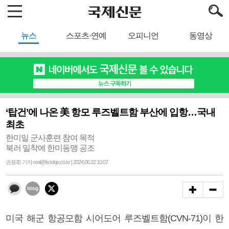
뉴스
스포츠·연예
오피니언
동영상
‘탑건’에 나온 美 항모 루즈벨트함 부산에 입항…국내
최초
한미일 군사훈련 참여 목적
북러 밀착에 한미동맹 공조
권용휘 기자 real@kookje.co.kr | 2024.06.22 10:07
미국 해군 항공모함 시어도어 루즈벨트함(CVN-71)이 한