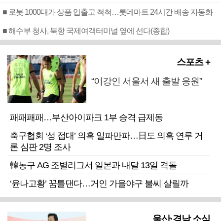
■ 로봇 1000대가 상품 입출고 척척…롯데마트 24시간 배송 자동화
■ 해수부 청사, 북항 국제여객터미널 옆에 선다(종합)
스포츠 +
“이강인 서울서 새 출발 응원”
패패패패…부산아이파크 1부 승격 급제동
축구협회 ‘성 접대’ 의혹 일파만파…日도 의혹 연루 거
론 심판 2명 조사
韓농구 AG 조별리그서 일본과 내달 13일 격돌
‘윤나고황’ 꿈틀댄다…거인 가을야구 불씨 살릴까
울산·경남 소식