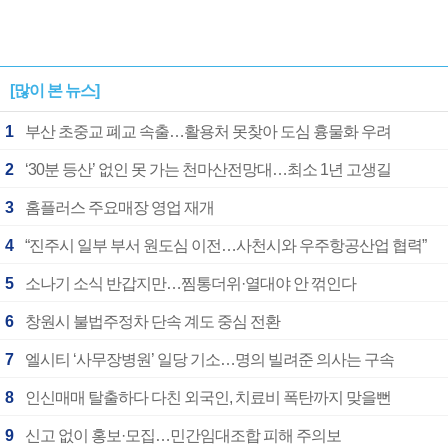
[많이 본 뉴스]
1
부산 초중교 폐교 속출…활용처 못찾아 도심 흉물화 우려
2
‘30분 등산’ 없인 못 가는 천마산전망대…최소 1년 고생길
3
홈플러스 주요매장 영업 재개
4
“진주시 일부 부서 원도심 이전…사천시와 우주항공산업 협력”
5
소나기 소식 반갑지만…찜통더위·열대야 안 꺾인다
6
창원시 불법주정차 단속 계도 중심 전환
7
엘시티 ‘사무장병원’ 일당 기소…명의 빌려준 의사는 구속
8
인신매매 탈출하다 다친 외국인, 치료비 폭탄까지 맞을뻔
9
신고 없이 홍보·모집…민간임대조합 피해 주의보