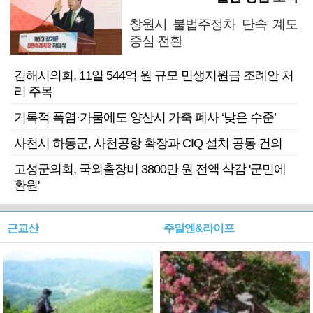
창원시 불법주정차 단속 계도
중심 전환
김해시의회, 11일 544억 원 규모 민생지원금 조례안 처
리 주목
기록적 폭염·가뭄에도 양산시 가축 폐사 ‘낮은 수준’
사천시 하동군, 사천공항 확장과 CIQ 설치 공동 건의
고성군의회, 국외출장비 3800만 원 전액 삭감 '군민에
환원'
근교산
주말엔&라이프