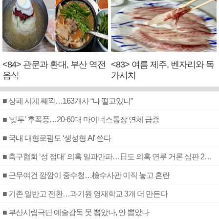
<84> 관문과 환대, 부산 역전
<83> 여름 제주, 벤자리와 독
음식
가시치
■ 상폐 시계 째깍…163개사 “나 떨고있니”
■ ‘빚투’ 후폭풍…20·60대 마이너스통장 연체 급증
■ 국내 대형로펌도 ‘생성형 AI’ 쓴다
■ 축구협회 ‘성 접대’ 의혹 일파만파…日도 의혹 연루 거론 심판 2명 조사
■ 근무여건 깜깜이 중수청…檢수사관 이직 놓고 혼란
■ 기존 일반고 전환…과기원 영재학교 3개 더 만든다
■ 부산시립극단 예술감독 못 뽑았나, 안 뽑았나