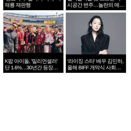
재룡 재판행
시공간 변주…놀란의 메시
지는 ‘전쟁 속죄’
K팝 아이돌, '밀리언셀러'
‘라이징 스타’ 배우 김민하,
단 1.6%…30년간 등장
올해 BIFF 개막식 사회자
1182개팀 전수조사
확정