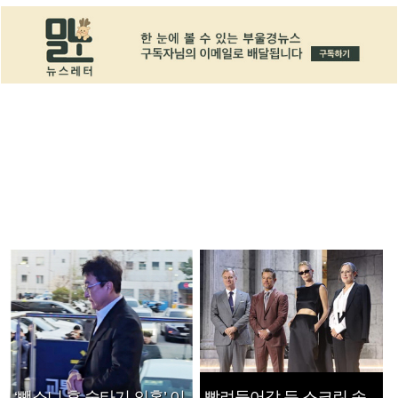
‘뺑소니 후 술타기 의혹’ 이
빨려들어갈 듯 스크린 속