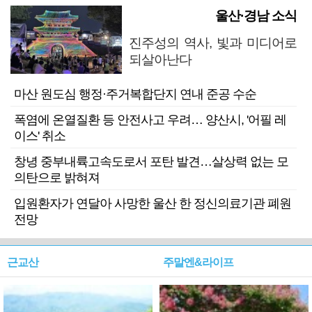
울산·경남 소식
진주성의 역사, 빛과 미디어로
되살아난다
마산 원도심 행정·주거복합단지 연내 준공 수순
폭염에 온열질환 등 안전사고 우려… 양산시, '어필 레
이스' 취소
창녕 중부내륙고속도로서 포탄 발견…살상력 없는 모
의탄으로 밝혀져
입원환자가 연달아 사망한 울산 한 정신의료기관 폐원
전망
근교산
주말엔&라이프