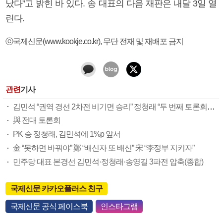
났다”고 밝힌 바 있다. 송 대표의 다음 재판은 내달 3일 열
린다.
ⓒ국제신문(www.kookje.co.kr), 무단 전재 및 재배포 금지
관련
기사
김민석 “권역 경선 2차전 비기면 승리” 정청래 “두 번째 토론회서 승부 끝”
與 전대 토론회
PK 승 정청래, 김민석에 1%p 앞서
金 “못하면 바꿔야” 鄭 “배신자 또 배신” 宋 “李정부 지키자”
민주당 대표 본경선 김민석·정청래·송영길 3파전 압축(종합)
국제신문 카카오플러스 친구
국제신문 공식 페이스북
인스타그램