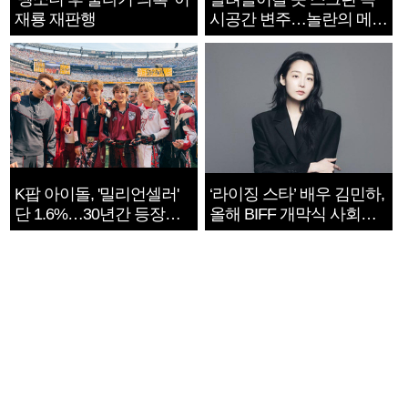
재룡 재판행
시공간 변주…놀란의 메시
지는 ‘전쟁 속죄’
K팝 아이돌, '밀리언셀러'
‘라이징 스타’ 배우 김민하,
단 1.6%…30년간 등장
올해 BIFF 개막식 사회자
1182개팀 전수조사
확정