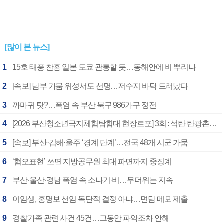
[많이 본 뉴스]
1
15호 태풍 찬홈 일본 도쿄 관통할 듯…동해안에 비 뿌리나
2
[속보] 남부 가뭄 위성서도 선명…저수지 바닥 드러났다
3
까마귀 탓?…폭염 속 부산 북구 986가구 정전
4
[2026 부산청소년극지체험탐험대 현장르포] 3회 : 석탄 탄광촌에서 북극 연구의 중심지로
5
[속보] 부산·김해·울주 ‘경계 단계’…전국 48개 시군 가뭄
6
‘혐오표현’ 쓰면 지방공무원 최대 파면까지 중징계
7
부산·울산·경남 폭염 속 소나기·비…무더위는 지속
8
이임생, 홍명보 선임 독단적 결정 아냐…면담 메모 제출
9
경찰가족 관련 사건 45건…그동안 파악조차 안해