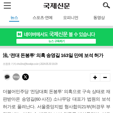
뉴스
스포츠·연예
오피니언
동영상
法, ‘전대 돈봉투’ 의혹 송영길 163일 만에 보석 허가
조원호 기자 cho1ho@kookje.co.kr | 2024.05.30 19:29
더불어민주당 ‘전당대회 돈봉투’ 의혹으로 구속 상태로 재
판받아온 송영길(60·사진) 소나무당 대표가 법원의 보석
허가로 풀려난다. 서울중앙지법 형사합의21부(허경무 부