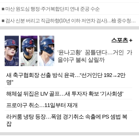
■ 마산 원도심 행정·주거복합단지 연내 준공 수순
■ 검사 신분 버리고 직급하향(10년 이하 저연차 검사)…檢 중수청행 기피
스포츠 +
‘윤나고황’ 꿈틀댄다…거인 가
을야구 불씨 살릴까
새 축구협회장 선출 방식 윤곽…“선거인단 192→2만
명”
해체설 뒤집은 LIV 골프…새 투자자 확보 ‘기사회생’
프로야구 취소…11일부터 재개
라커룸 냉탕 등장…폭염 경기취소 속출에 PS 셈법 복
잡