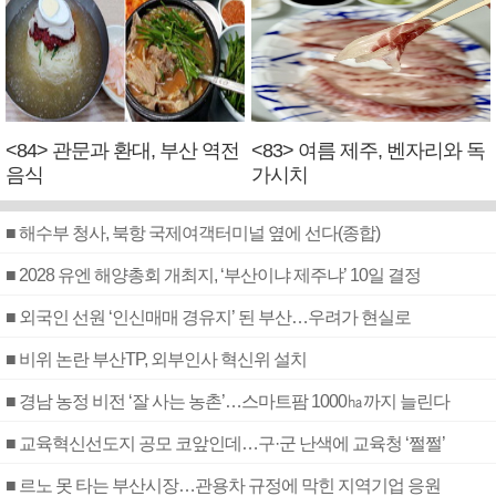
<84> 관문과 환대, 부산 역전
<83> 여름 제주, 벤자리와 독
음식
가시치
■ 해수부 청사, 북항 국제여객터미널 옆에 선다(종합)
■ 2028 유엔 해양총회 개최지, ‘부산이냐 제주냐’ 10일 결정
■ 외국인 선원 ‘인신매매 경유지’ 된 부산…우려가 현실로
■ 비위 논란 부산TP, 외부인사 혁신위 설치
■ 경남 농정 비전 ‘잘 사는 농촌’…스마트팜 1000㏊까지 늘린다
■ 교육혁신선도지 공모 코앞인데…구·군 난색에 교육청 ‘쩔쩔’
■ 르노 못 타는 부산시장…관용차 규정에 막힌 지역기업 응원