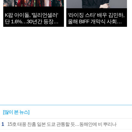
K팝 아이돌, '밀리언셀러'
‘라이징 스타’ 배우 김민하,
단 1.6%…30년간 등장
올해 BIFF 개막식 사회자
1182개팀 전수조사
확정
[많이 본 뉴스]
1
15호 태풍 찬홈 일본 도쿄 관통할 듯…동해안에 비 뿌리나