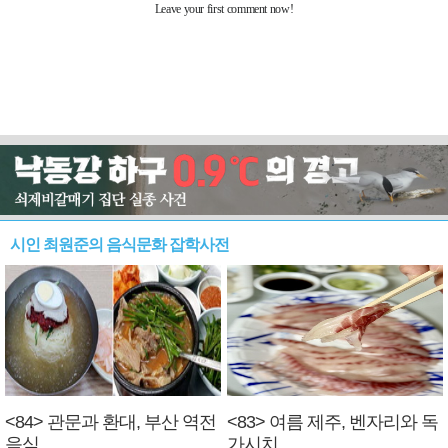
시인 최원준의 음식문화 잡학사전
<84> 관문과 환대, 부산 역전
<83> 여름 제주, 벤자리와 독
음식
가시치