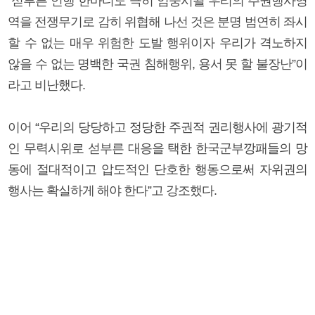
“섣부른 언행 한마디도 극히 엄중시될 우리의 주권행사영
역을 전쟁무기로 감히 위협해 나선 것은 분명 범연히 좌시
할 수 없는 매우 위험한 도발 행위이자 우리가 격노하지
않을 수 없는 명백한 국권 침해행위, 용서 못 할 불장난”이
라고 비난했다.
이어 “우리의 당당하고 정당한 주권적 권리행사에 광기적
인 무력시위로 섣부른 대응을 택한 한국군부깡패들의 망
동에 절대적이고 압도적인 단호한 행동으로써 자위권의
행사는 확실하게 해야 한다”고 강조했다.