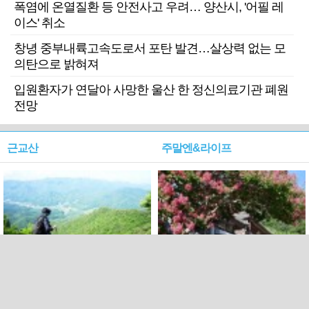
폭염에 온열질환 등 안전사고 우려… 양산시, '어필 레
이스' 취소
창녕 중부내륙고속도로서 포탄 발견…살상력 없는 모
의탄으로 밝혀져
입원환자가 연달아 사망한 울산 한 정신의료기관 폐원
전망
근교산
주말엔&라이프
근교산&그너머…상주·문경
폭염보다 더 뜨거워라…100
청화산~시루봉
일을 붉게 불태울 ‘선비정신’
피었네