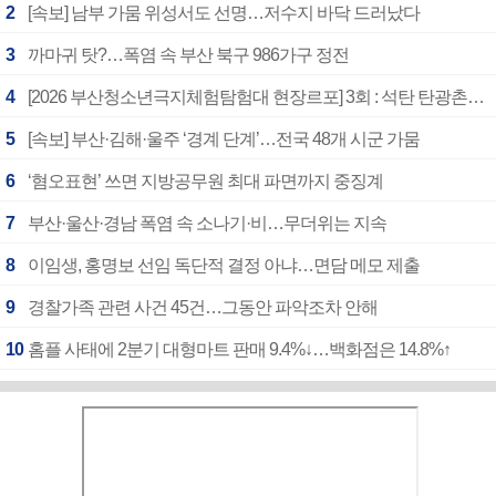
2
[속보] 남부 가뭄 위성서도 선명…저수지 바닥 드러났다
3
까마귀 탓?…폭염 속 부산 북구 986가구 정전
4
[2026 부산청소년극지체험탐험대 현장르포] 3회 : 석탄 탄광촌에서 북극 연구의 중심지로
5
[속보] 부산·김해·울주 ‘경계 단계’…전국 48개 시군 가뭄
6
‘혐오표현’ 쓰면 지방공무원 최대 파면까지 중징계
7
부산·울산·경남 폭염 속 소나기·비…무더위는 지속
8
이임생, 홍명보 선임 독단적 결정 아냐…면담 메모 제출
9
경찰가족 관련 사건 45건…그동안 파악조차 안해
10
홈플 사태에 2분기 대형마트 판매 9.4%↓…백화점은 14.8%↑