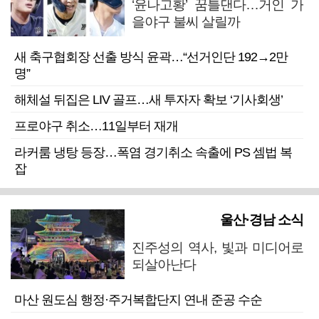
‘윤나고황’ 꿈틀댄다…거인 가
을야구 불씨 살릴까
새 축구협회장 선출 방식 윤곽…“선거인단 192→2만
명”
해체설 뒤집은 LIV 골프…새 투자자 확보 ‘기사회생’
프로야구 취소…11일부터 재개
라커룸 냉탕 등장…폭염 경기취소 속출에 PS 셈법 복
잡
울산·경남 소식
진주성의 역사, 빛과 미디어로
되살아난다
마산 원도심 행정·주거복합단지 연내 준공 수순