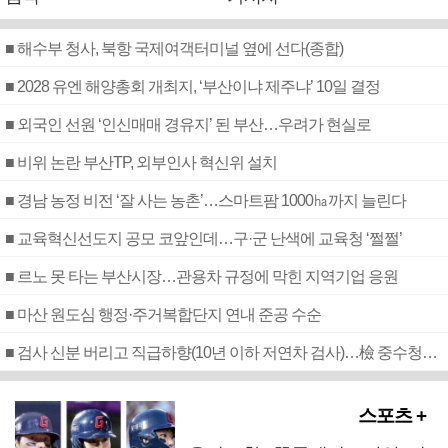
■ 해수부 청사, 북항 국제여객터미널 옆에 선다(종합)
■ 2028 유엔 해양총회 개최지, ‘부산이냐 제주냐’ 10일 결정
■ 외국인 선원 ‘인신매매 경유지’ 된 부산…우려가 현실로
■ 비위 논란 부산TP, 외부인사 혁신위 설치
■ 경남 농정 비전 ‘잘 사는 농촌’…스마트팜 1000㏊까지 늘린다
■ 교육혁신선도지 공모 코앞인데…구·군 난색에 교육청 ‘쩔쩔’
■ 르노 못 타는 부산시장…관용차 규정에 막힌 지역기업 응원
■ 마산 원도심 행정·주거복합단지 연내 준공 수순
■ 검사 신분 버리고 직급하향(10년 이하 저연차 검사)…檢 중수청행 기피
스포츠 +