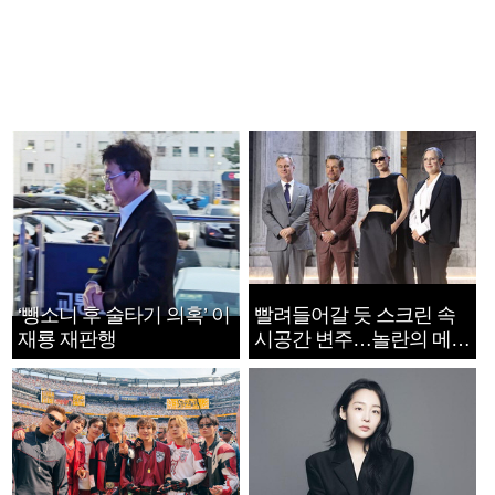
‘뺑소니 후 술타기 의혹’ 이
빨려들어갈 듯 스크린 속
재룡 재판행
시공간 변주…놀란의 메시
지는 ‘전쟁 속죄’