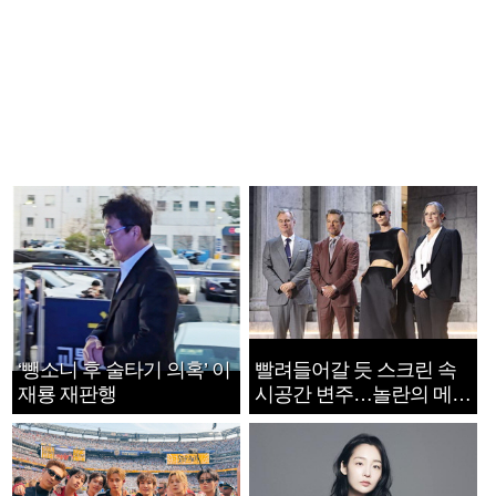
‘뺑소니 후 술타기 의혹’ 이
빨려들어갈 듯 스크린 속
재룡 재판행
시공간 변주…놀란의 메시
지는 ‘전쟁 속죄’