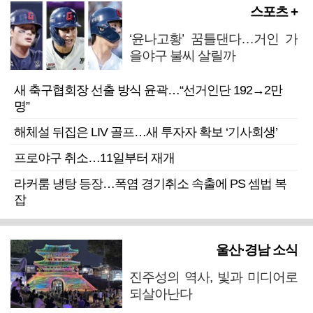
스포츠 +
‘윤나고황’ 꿈틀댄다…거인 가
을야구 불씨 살릴까
새 축구협회장 선출 방식 윤곽…“선거인단 192→2만
명”
해체설 뒤집은 LIV 골프…새 투자자 확보 ‘기사회생’
프로야구 취소…11일부터 재개
라커룸 냉탕 등장…폭염 경기취소 속출에 PS 셈법 복
잡
울산·경남 소식
진주성의 역사, 빛과 미디어로
되살아난다