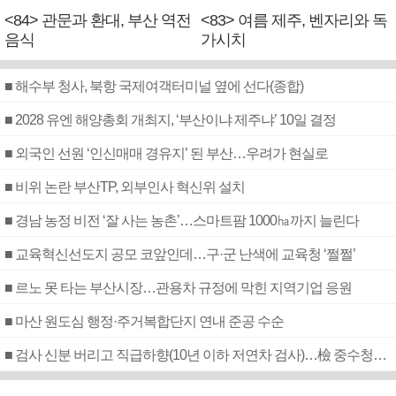
<84> 관문과 환대, 부산 역전
<83> 여름 제주, 벤자리와 독
음식
가시치
■ 해수부 청사, 북항 국제여객터미널 옆에 선다(종합)
■ 2028 유엔 해양총회 개최지, ‘부산이냐 제주냐’ 10일 결정
■ 외국인 선원 ‘인신매매 경유지’ 된 부산…우려가 현실로
■ 비위 논란 부산TP, 외부인사 혁신위 설치
■ 경남 농정 비전 ‘잘 사는 농촌’…스마트팜 1000㏊까지 늘린다
■ 교육혁신선도지 공모 코앞인데…구·군 난색에 교육청 ‘쩔쩔’
■ 르노 못 타는 부산시장…관용차 규정에 막힌 지역기업 응원
■ 마산 원도심 행정·주거복합단지 연내 준공 수순
■ 검사 신분 버리고 직급하향(10년 이하 저연차 검사)…檢 중수청행 기피