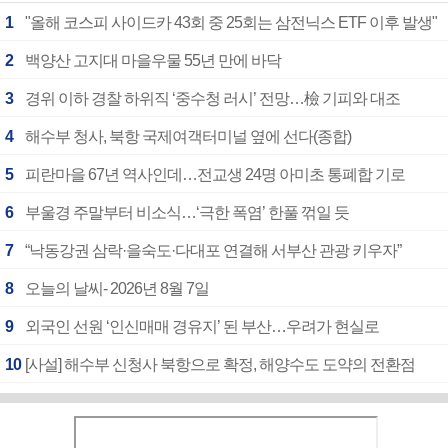
1
"올해 코스피 사이드카 43회 중 25회는 삼전닉스 ETF 이후 발생"
2
백양산 고지대 마을우물 55년 만에 바닥
3
경위 이하 경찰 하위직 ‘중수청 러시’ 전망…檢 기피와 대조
4
해수부 청사, 북항 국제여객터미널 옆에 선다(종합)
5
피란마을 67년 역사인데…전교생 24명 아미초 통폐합 기로
6
부울경 주말부터 비소식…‘극한 폭염’ 한풀 꺾일 듯
7
“낙동강권 삼락·을숙도·다대포 연결해 서부산 관광 키우자”
8
오늘의 날씨- 2026년 8월 7일
9
외국인 선원 ‘인신매매 경유지’ 된 부산…우려가 현실로
10
[사설] 해수부 신청사 북항으로 확정, 해양수도 도약의 전환점