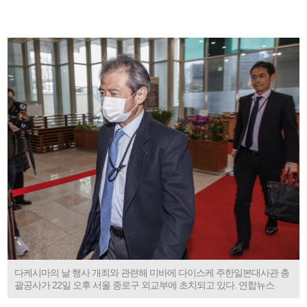
다케시마의 날 행사 개최와 관련해 미바에 다이스케 주한일본대사관 총
괄공사가 22일 오후 서울 종로구 외교부에 초치되고 있다. 연합뉴스