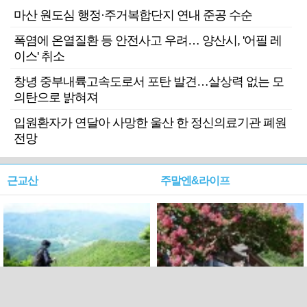
마산 원도심 행정·주거복합단지 연내 준공 수순
폭염에 온열질환 등 안전사고 우려… 양산시, '어필 레
이스' 취소
창녕 중부내륙고속도로서 포탄 발견…살상력 없는 모
의탄으로 밝혀져
입원환자가 연달아 사망한 울산 한 정신의료기관 폐원
전망
근교산
주말엔&라이프