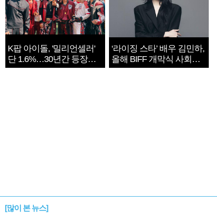
K팝 아이돌, '밀리언셀러'
‘라이징 스타’ 배우 김민하,
단 1.6%…30년간 등장
올해 BIFF 개막식 사회자
1182개팀 전수조사
확정
[많이 본 뉴스]