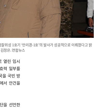
정찰위성 1호기 ‘만리경-1호’의 발사가 성공적으로 이뤄졌다고 밝
 김정은. 연합뉴스
로 열린 임시
 효력 일부를
국을 국빈 방
지에서 안건을
중단을 선언한