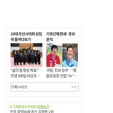
10대 부산시의회 상임
기초단체 판세·후보
위 들여다보기
분석
“삶의 질 향상 목표”…
국힘·진보 승부…“종
민생 100일 비상조치
합운동장 건립” vs “출
면밀 심사
근 공공버스 도입”
6·3 지방선거 브리핑
[전체보기]
민주 광역비례 경선 김정원 1위