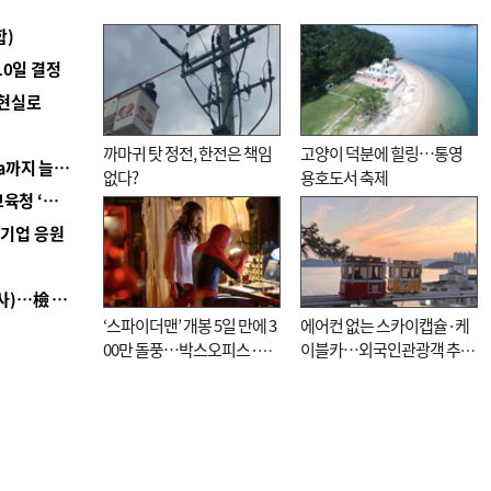
합)
10일 결정
 현실로
까마귀 탓 정전, 한전은 책임
고양이 덕분에 힐링…통영
■ 경남 농정 비전 ‘잘 사는 농촌’…스마트팜 1000㏊까지 늘린다
없다?
용호도서 축제
■ 교육혁신선도지 공모 코앞인데…구·군 난색에 교육청 ‘쩔쩔’
역기업 응원
■ 검사 신분 버리고 직급하향(10년 이하 저연차 검사)…檢 중수청행 기피
‘스파이더맨’ 개봉 5일 만에 3
에어컨 없는 스카이캡슐·케
00만 돌풍…박스오피스·예
이블카…외국인관광객 추억
매율 동시 1위
대신 고역 될라