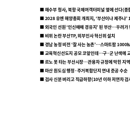
■ 해수부 청사, 북항 국제여객터미널 옆에 선다(종
■ 2028 유엔 해양총회 개최지, ‘부산이냐 제주냐’ 
■ 외국인 선원 ‘인신매매 경유지’ 된 부산…우려가
■ 비위 논란 부산TP, 외부인사 혁신위 설치
■ 르노 못 타는 부산시장…관용차 규정에 막힌 지
■ 마산 원도심 행정·주거복합단지 연내 준공 수순