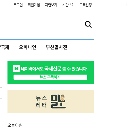
2
로그인
회원가입
지면보기
초판보기
구독신청
V국제
오피니언
부산말사전
오늘
이슈