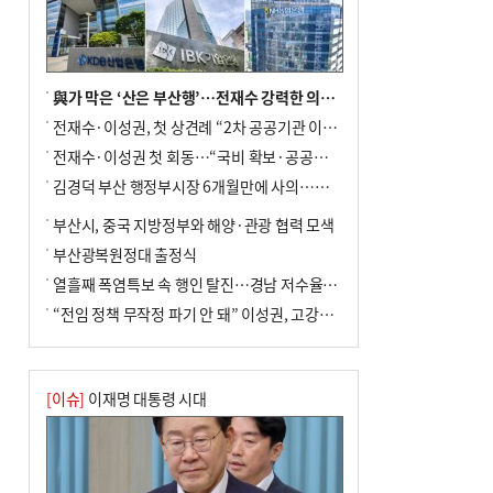
與가 막은 ‘산은 부산행’…전재수 강력한 의지 표명 없인 공염불
전재수·이성권, 첫 상견례 “2차 공공기관 이전 초당 협력”(종합)
전재수·이성권 첫 회동…“국비 확보·공공기관 이전 협력”
김경덕 부산 행정부시장 6개월만에 사의…후임 인선 촉각
부산시, 중국 지방정부와 해양·관광 협력 모색
부산광복원정대 출정식
열흘째 폭염특보 속 행인 탈진…경남 저수율 평년의 절반
“전임 정책 무작정 파기 안 돼” 이성권, 고강도 ‘전재수 견제’ 예고
[이슈]
이재명 대통령 시대