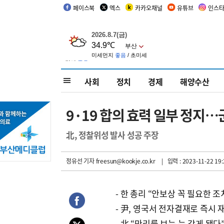
페이스북
엑스
카카오채널
유튜브
인스
사회
정치
경제
해양수산
9·19 합의 효력 일부 정지
北, 정찰위성 발사 성공 주장
정유선 기자
freesun@kookje.co.kr
| 입력 : 2023-11-22 19:
- 한 총리 “안보상 꼭 필요한 조
- 尹, 영국서 전자결재로 즉시 
- 北 “만리를 보는 눈 갖게 됐다