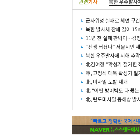
관련
기사
북한 우주발사
군사위성 실패로 체면 구긴 
북한 발사체 잔해 길이 15
11년 전 실패 판박이…김
“전쟁 터졌나” 서울시민 
북한 우주발사체 서해 추락
北김여정 “확성기 철거한 적
軍, 고정식 대북 확성기 철
北, 미사일 도발 재개
北 “어떤 방어벽도 다 뚫
北, 탄도미사일 동해상 발