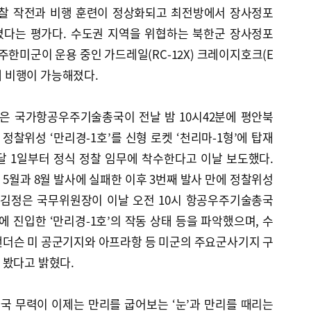
정찰 작전과 비행 훈련이 정상화되고 최전방에서 장사정포
졌다는 평가다. 수도권 지역을 위협하는 북한군 장사정포
주한미군이 운용 중인 가드레일(RC-12X) 크레이지호크(E
일대 비행이 가능해졌다.
은 국가항공우주기술총국이 전날 밤 10시42분에 평안북
찰위성 ‘만리경-1호’를 신형 로켓 ‘천리마-1형’에 탑재
달 1일부터 정식 정찰 임무에 착수한다고 이날 보도했다.
5월과 8월 발사에 실패한 이후 3번째 발사 만에 정찰위성
 김정은 국무위원장이 이날 오전 10시 항공우주기술총국
진입한 ‘만리경-1호’의 작동 상태 등을 파악했으며, 수
앤더슨 미 공군기지와 아프라항 등 미군의 주요군사기지 구
 봤다고 밝혔다.
국 무력이 이제는 만리를 굽어보는 ‘눈’과 만리를 때리는