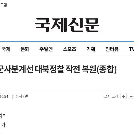
타그램
국제
문화
주말엔
스포츠
기획
인터뷰
T
…군사분계선 대북정찰 작전 복원(종합)
26:54
| 본지 4면
글자 크기
치”
재가
”