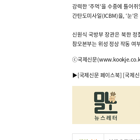
강력한 ‘주먹’을 수중에 틀어쥐
간탄도미사일(ICBM)을, ‘눈
신원식 국방부 장관은 북한 정
참모본부는 위성 정상 작동 여
ⓒ국제신문(www.kookje.co.
▶
[국제신문 페이스북]
[국제신