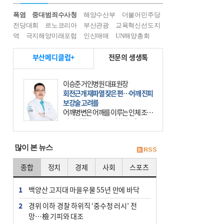
폭염
중대범죄수사청
해양수산부
더불어민주당
전당대회
르노코리아
부산관광
교육혁신선도지
역
극지해양미래포럼
인신매매
UN해양총회
부산메디클럽+
전문의 생생톡
이승준 거인병원 대표원장
회전근개 재파열 잦은 편…어깨 진피
보강술 고려를
어깨병변은 어깨를 이루는 인체 조직
에 발생하는 손상을 말한다. 여기에
는 오십견과 회전근개 증후군, 어깨
의 석회성 힘줄염 등이 있다. 국민건
많이 본 뉴스
강보험에 의하면 어깨병변
종합
정치
경제
사회
스포츠
1
백양산 고지대 마을우물 55년 만에 바닥
2
경위 이하 경찰 하위직 ‘중수청 러시’ 전
망…檢 기피와 대조