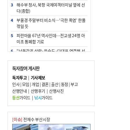
3
해수부 청사, 북항 국제여객터미널 옆에 선
다(종합)
4
부울경 주말부터 비소식…‘극한 폭염’ 한풀
꺾일 듯
5
피란마을 67년 역사인데…전교생 24명 아
미초 통폐합 기로
6
“낙동강권 삼락·을숙도·다대포 연결해 서
부산 관광 키우자”
7
오늘의 날씨- 2026년 8월 7일
독자참여 게시판
8
[사설] 해수부 신청사 북항으로 확정, 해양
독자투고
|
기사제보
수도 도약의 전환점
인사
|
모임
|
개업
|
결혼
|
출산
|
동정
|
부고
9
산행안내
외국인 선원 ‘인신매매 경유지’ 된 부산…
|
산행후기
|
산행사진
우려가 현실로
등산
가이드
|
낚시
가이드
10
르노 못 타는 부산시장…관용차 규정에 막
힌 지역기업 응원
[이슈]
전재수 부산시장