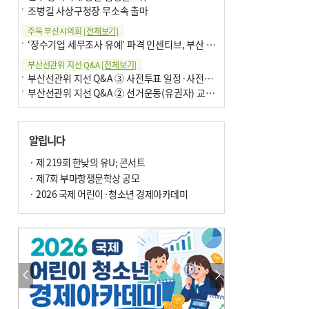
조병길 사상구청장 무소속 출마
주목 부산시의회
[전체보기]
‘장수기업 세무조사 유예’ 파격 인센티브, 부산 유출 막을까
부산선관위 지선 Q&A
[전체보기]
부산선관위 지선 Q&A ③ 사전투표 일정·사전투표함 보관
부산선관위 지선 Q&A ② 선거운동(유권자) 교육감투표용지
알립니다
· 제 219회 한낮의 유U; 콘서트
· 제7회 부마항쟁문학상 공모
· 2026 국제 어린이·청소년 경제아카데미