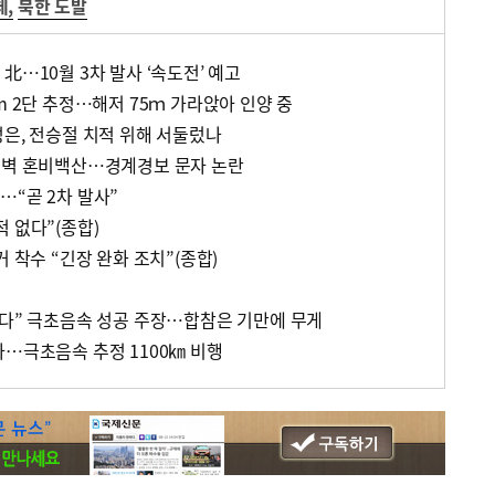
체
,
북한 도발
北…10월 3차 발사 ‘속도전’ 예고
m 2단 추정…해저 75ｍ 가라앉아 인양 중
정은, 전승절 치적 위해 서둘렀나
새벽 혼비백산…경계경보 문자 논란
…“곧 2차 발사”
 없다”(종합)
거 착수 “긴장 완화 조치”(종합)
는다” 극초음속 성공 주장…합참은 기만에 무게
사…극초음속 추정 1100㎞ 비행