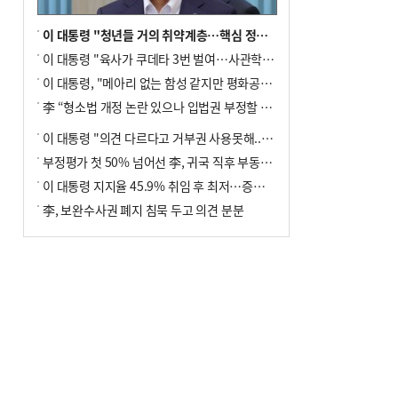
이 대통령 "청년들 거의 취약계층…핵심 정책 재편""
이 대통령 "육사가 쿠데타 3번 벌여…사관학교 통합 신속히 추진"
이 대통령, "메아리 없는 함성 같지만 평화공존책 계속해야"
李 “형소법 개정 논란 있으나 입법권 부정할 만큼은 아냐”(종합)
이 대통령 "의견 다르다고 거부권 사용못해.. 입법권 부정할 상황이라 보기 어려워"
부정평가 첫 50% 넘어선 李, 귀국 직후 부동산·증시 점검(종합)
이 대통령 지지율 45.9% 취임 후 최저…증시 폭락·연임 개헌 논란 영향
李, 보완수사권 폐지 침묵 두고 의견 분분