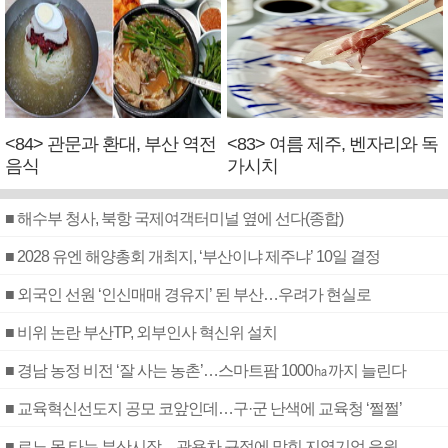
<84> 관문과 환대, 부산 역전
<83> 여름 제주, 벤자리와 독
음식
가시치
■ 해수부 청사, 북항 국제여객터미널 옆에 선다(종합)
■ 2028 유엔 해양총회 개최지, ‘부산이냐 제주냐’ 10일 결정
■ 외국인 선원 ‘인신매매 경유지’ 된 부산…우려가 현실로
■ 비위 논란 부산TP, 외부인사 혁신위 설치
■ 경남 농정 비전 ‘잘 사는 농촌’…스마트팜 1000㏊까지 늘린다
■ 교육혁신선도지 공모 코앞인데…구·군 난색에 교육청 ‘쩔쩔’
■ 르노 못 타는 부산시장…관용차 규정에 막힌 지역기업 응원