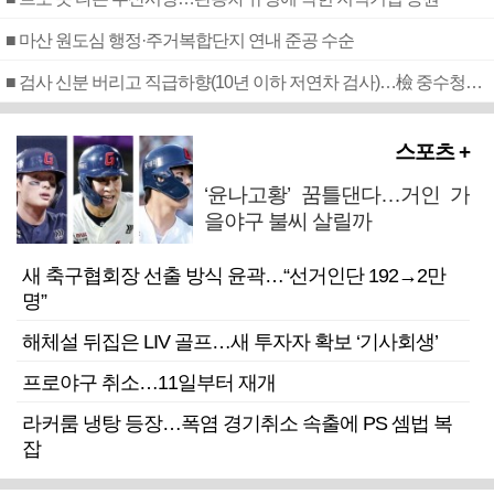
■ 마산 원도심 행정·주거복합단지 연내 준공 수순
■ 검사 신분 버리고 직급하향(10년 이하 저연차 검사)…檢 중수청행 기피
스포츠 +
‘윤나고황’ 꿈틀댄다…거인 가
을야구 불씨 살릴까
새 축구협회장 선출 방식 윤곽…“선거인단 192→2만
명”
해체설 뒤집은 LIV 골프…새 투자자 확보 ‘기사회생’
프로야구 취소…11일부터 재개
라커룸 냉탕 등장…폭염 경기취소 속출에 PS 셈법 복
잡