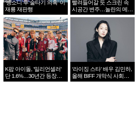
‘뺑소니 후 술타기 의혹’ 이
빨려들어갈 듯 스크린 속
재룡 재판행
시공간 변주…놀란의 메시
지는 ‘전쟁 속죄’
K팝 아이돌, '밀리언셀러'
‘라이징 스타’ 배우 김민하,
단 1.6%…30년간 등장
올해 BIFF 개막식 사회자
1182개팀 전수조사
확정