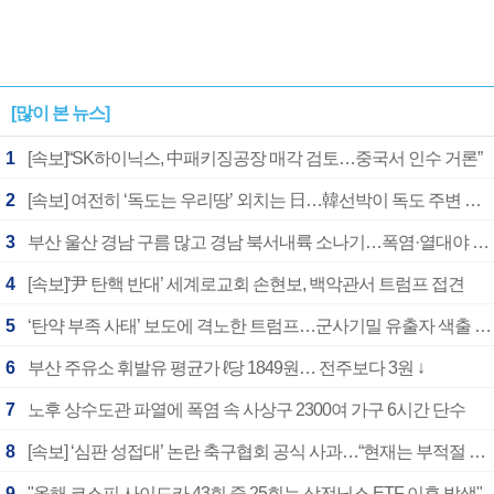
[많이 본 뉴스]
1
[속보]“SK하이닉스, 中패키징공장 매각 검토…중국서 인수 거론”
2
[속보] 여전히 ‘독도는 우리땅’ 외치는 日…韓선박이 독도 주변 해양조사 활동하자 반발
3
부산 울산 경남 구름 많고 경남 북서내륙 소나기…폭염·열대야 계속
4
[속보]‘尹 탄핵 반대’ 세계로교회 손현보, 백악관서 트럼프 접견
5
‘탄약 부족 사태’ 보도에 격노한 트럼프…군사기밀 유출자 색출 지시
6
부산 주유소 휘발유 평균가 ℓ당 1849원… 전주보다 3원 ↓
7
노후 상수도관 파열에 폭염 속 사상구 2300여 가구 6시간 단수
8
[속보] ‘심판 성접대’ 논란 축구협회 공식 사과…“현재는 부적절 행위 없어”
9
"올해 코스피 사이드카 43회 중 25회는 삼전닉스 ETF 이후 발생"