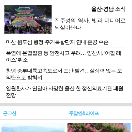
울산·경남 소식
진주성의 역사, 빛과 미디어로
되살아난다
마산 원도심 행정·주거복합단지 연내 준공 수순
폭염에 온열질환 등 안전사고 우려… 양산시, '어필 레
이스' 취소
창녕 중부내륙고속도로서 포탄 발견…살상력 없는 모
의탄으로 밝혀져
입원환자가 연달아 사망한 울산 한 정신의료기관 폐원
전망
근교산
주말엔&라이프