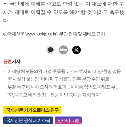
와 국민에게 피해를 주고도 반성 없는 이 대표에 대한 수
사가 제대로 이뤄질 수 있도록 해야 할 것”이라고 촉구했
다.
ⓒ국제신문(www.kookje.co.kr), 무단 전재 및 재배포 금지
관련
기사
이재명 체포동의안 가결 후폭풍…지도부 사퇴, 비명-친명 갈등↑
李 사실상 불신임 “비대위 구성을”…민주 분당 수면 위로
부결 촉구 메시지 오히려 역효과…지지층 압박도 이탈표 부추긴 듯
“李, 대규모 비리 정점…잡범 아닌 중대범죄 혐의자”
국제신문 카카오플러스 친구
국제신문 공식 페이스북
인스타그램