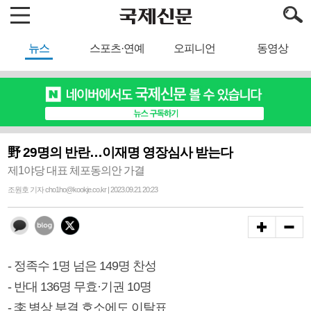
뉴스
스포츠·연예
오피니언
동영상
野 29명의 반란…이재명 영장심사 받는다
제1야당 대표 체포동의안 가결
조원호 기자 cho1ho@kookje.co.kr | 2023.09.21 20:23
- 정족수 1명 넘은 149명 찬성
- 반대 136명 무효·기권 10명
- 李 병상 부결 호소에도 이탈표