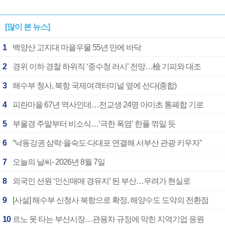
[많이 본 뉴스]
1
백양산 고지대 마을우물 55년 만에 바닥
2
경위 이하 경찰 하위직 ‘중수청 러시’ 전망…檢 기피와 대조
3
해수부 청사, 북항 국제여객터미널 옆에 선다(종합)
4
피란마을 67년 역사인데…전교생 24명 아미초 통폐합 기로
5
부울경 주말부터 비소식…‘극한 폭염’ 한풀 꺾일 듯
6
“낙동강권 삼락·을숙도·다대포 연결해 서부산 관광 키우자”
7
오늘의 날씨- 2026년 8월 7일
8
외국인 선원 ‘인신매매 경유지’ 된 부산…우려가 현실로
9
[사설] 해수부 신청사 북항으로 확정, 해양수도 도약의 전환점
10
르노 못 타는 부산시장…관용차 규정에 막힌 지역기업 응원