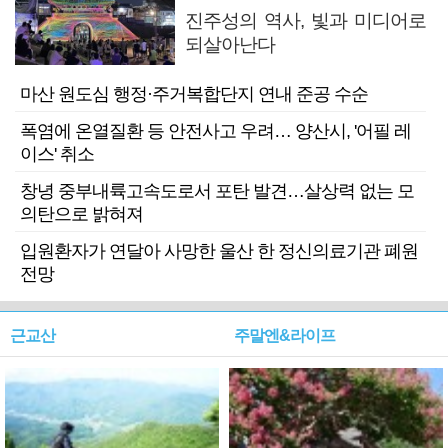
진주성의 역사, 빛과 미디어로
되살아난다
마산 원도심 행정·주거복합단지 연내 준공 수순
폭염에 온열질환 등 안전사고 우려… 양산시, '어필 레
이스' 취소
창녕 중부내륙고속도로서 포탄 발견…살상력 없는 모
의탄으로 밝혀져
입원환자가 연달아 사망한 울산 한 정신의료기관 폐원
전망
근교산
주말엔&라이프