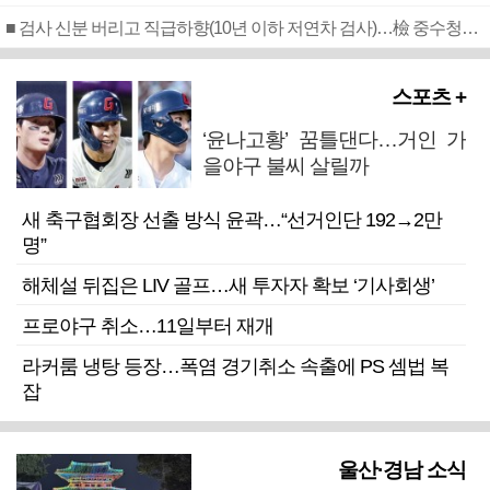
■ 검사 신분 버리고 직급하향(10년 이하 저연차 검사)…檢 중수청행 기피
스포츠 +
‘윤나고황’ 꿈틀댄다…거인 가
을야구 불씨 살릴까
새 축구협회장 선출 방식 윤곽…“선거인단 192→2만
명”
해체설 뒤집은 LIV 골프…새 투자자 확보 ‘기사회생’
프로야구 취소…11일부터 재개
라커룸 냉탕 등장…폭염 경기취소 속출에 PS 셈법 복
잡
울산·경남 소식