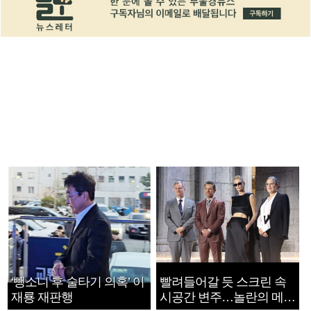
‘뺑소니 후 술타기 의혹’ 이
빨려들어갈 듯 스크린 속
재룡 재판행
시공간 변주…놀란의 메시