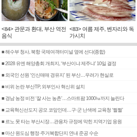
<84> 관문과 환대, 부산 역전
<83> 여름 제주, 벤자리와 독
음식
가시치
■ 해수부 청사, 북항 국제여객터미널 옆에 선다(종합)
■ 2028 유엔 해양총회 개최지, ‘부산이냐 제주냐’ 10일 결정
■ 외국인 선원 ‘인신매매 경유지’ 된 부산…우려가 현실로
■ 비위 논란 부산TP, 외부인사 혁신위 설치
■ 경남 농정 비전 ‘잘 사는 농촌’…스마트팜 1000㏊까지 늘린다
■ 교육혁신선도지 공모 코앞인데…구·군 난색에 교육청 ‘쩔쩔’
■ 르노 못 타는 부산시장…관용차 규정에 막힌 지역기업 응원
■ 마산 원도심 행정·주거복합단지 연내 준공 수순