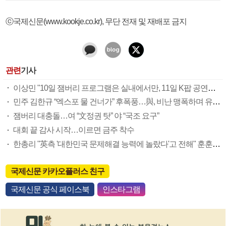
ⓒ국제신문(www.kookje.co.kr), 무단 전재 및 재배포 금지
관련
기사
이상민 "10일 잼버리 프로그램은 실내에서만, 11일 K팝 공연은 태풍 영향없어"
민주 김한규 “엑스포 물 건너가” 후폭풍…與, 비난 맹폭하며 유치전 행보 ‘차별화’
잼버리 대충돌…여 “文정권 탓” 야 “국조 요구”
대회 끝 감사 시작…이르면 금주 착수
한총리 "英측 '대한민국 문제해결 능력에 놀랐다'고 전해" 훈훈한 마무리 강조
국제신문 카카오플러스 친구
국제신문 공식 페이스북
인스타그램