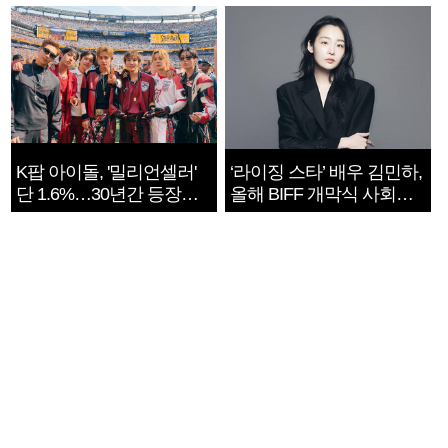
지는 ‘전쟁 속죄’
K팝 아이돌, '밀리언셀러'
‘라이징 스타’ 배우 김민하,
단 1.6%…30년간 등장
올해 BIFF 개막식 사회자
1182개팀 전수조사
확정