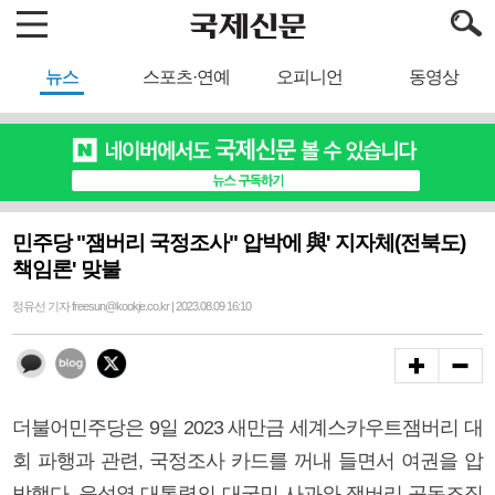
뉴스
스포츠·연예
오피니언
동영상
민주당 "잼버리 국정조사" 압박에 與' 지자체(전북도)
책임론' 맞불
정유선 기자 freesun@kookje.co.kr | 2023.08.09 16:10
더불어민주당은 9일 2023 새만금 세계스카우트잼버리 대
회 파행과 관련, 국정조사 카드를 꺼내 들면서 여권을 압
박했다. 윤석열 대통령의 대국민 사과와 잼버리 공동조직