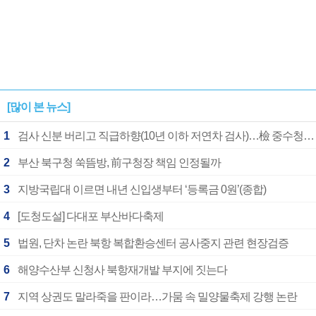
[많이 본 뉴스]
1
검사 신분 버리고 직급하향(10년 이하 저연차 검사)…檢 중수청행 기피
2
부산 북구청 쑥뜸방, 前구청장 책임 인정될까
3
지방국립대 이르면 내년 신입생부터 ‘등록금 0원’(종합)
4
[도청도설] 다대포 부산바다축제
5
법원, 단차 논란 북항 복합환승센터 공사중지 관련 현장검증
6
해양수산부 신청사 북항재개발 부지에 짓는다
7
지역 상권도 말라죽을 판이라…가뭄 속 밀양물축제 강행 논란