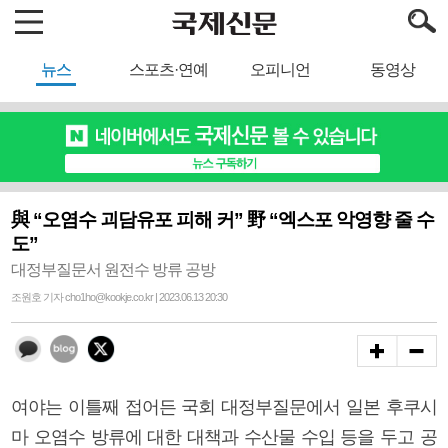
뉴스
스포츠·연예
오피니언
동영상
與 “오염수 괴담유포 피해 커” 野 “엑스포 악영향 줄 수
도”
대정부질문서 원전수 방류 공방
조원호 기자 cho1ho@kookje.co.kr | 2023.06.13 20:30
여야는 이틀째 접어든 국회 대정부질문에서 일본 후쿠시
마 오염수 방류에 대한 대책과 수산물 수입 등을 두고 공