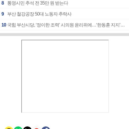
8
통영시민 추석 전 35만 원 받는다
9
부산 철강공장 50대 노동자 추락사
10
국힘 부산시당, ‘정이한 조력’ 시의원 윤리위에…‘한동훈 지지’도 신고접수