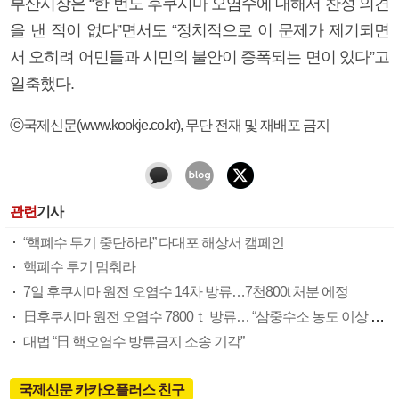
부산시장은 “한 번도 후쿠시마 오염수에 대해서 찬성 의견
을 낸 적이 없다”면서도 “정치적으로 이 문제가 제기되면
서 오히려 어민들과 시민의 불안이 증폭되는 면이 있다”고
일축했다.
ⓒ국제신문(www.kookje.co.kr), 무단 전재 및 재배포 금지
관련
기사
“핵폐수 투기 중단하라” 다대포 해상서 캠페인
핵폐수 투기 멈춰라
7일 후쿠시마 원전 오염수 14차 방류…7천800t 처분 에정
日후쿠시마 원전 오염수 7800ｔ 방류… “삼중수소 농도 이상 없어”
대법 “日 핵오염수 방류금지 소송 기각”
국제신문 카카오플러스 친구