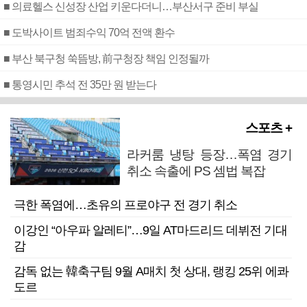
■ 의료헬스 신성장 산업 키운다더니…부산서구 준비 부실
■ 도박사이트 범죄수익 70억 전액 환수
■ 부산 북구청 쑥뜸방, 前구청장 책임 인정될까
■ 통영시민 추석 전 35만 원 받는다
스포츠 +
라커룸 냉탕 등장…폭염 경기
취소 속출에 PS 셈법 복잡
극한 폭염에…초유의 프로야구 전 경기 취소
이강인 “아우파 알레티”…9일 AT마드리드 데뷔전 기대
감
감독 없는 韓축구팀 9월 A매치 첫 상대, 랭킹 25위 에콰
도르