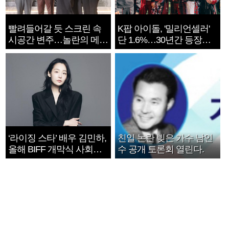
빨려들어갈 듯 스크린 속
K팝 아이돌, '밀리언셀러'
시공간 변주…놀란의 메시
단 1.6%…30년간 등장
지는 ‘전쟁 속죄’
1182개팀 전수조사
‘라이징 스타’ 배우 김민하,
친일 논란 빚은 가수 남인
올해 BIFF 개막식 사회자
수 공개 토론회 열린다.
확정