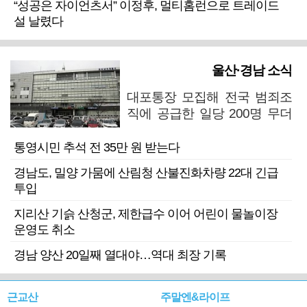
“성공은 자이언츠서” 이정후, 멀티홈런으로 트레이드
설 날렸다
울산·경남 소식
대포통장 모집해 전국 범죄조
직에 공급한 일당 200명 무더
기 검거
통영시민 추석 전 35만 원 받는다
경남도, 밀양 가뭄에 산림청 산불진화차량 22대 긴급
투입
지리산 기슭 산청군, 제한급수 이어 어린이 물놀이장
운영도 취소
경남 양산 20일째 열대야…역대 최장 기록
근교산
주말엔&라이프