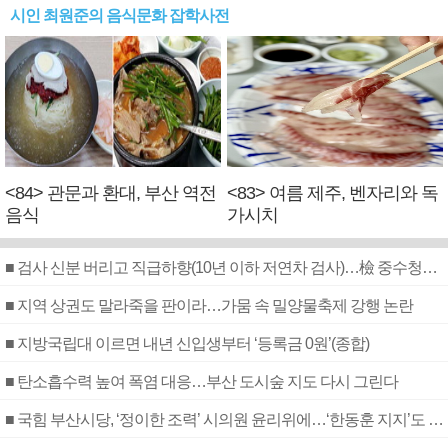
시인 최원준의 음식문화 잡학사전
<84> 관문과 환대, 부산 역전
<83> 여름 제주, 벤자리와 독
음식
가시치
■ 검사 신분 버리고 직급하향(10년 이하 저연차 검사)…檢 중수청행 기피
■ 지역 상권도 말라죽을 판이라…가뭄 속 밀양물축제 강행 논란
■ 지방국립대 이르면 내년 신입생부터 ‘등록금 0원’(종합)
■ 탄소흡수력 높여 폭염 대응…부산 도시숲 지도 다시 그린다
■ 국힘 부산시당, ‘정이한 조력’ 시의원 윤리위에…‘한동훈 지지’도 신고접수