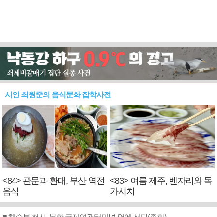
시인 최원준의 음식문화 잡학사전
<84> 관문과 환대, 부산 역전
<83> 여름 제주, 벤자리와 독
음식
가시치
■ 해수부 청사, 북항 국제여객터미널 옆에 선다(종합)