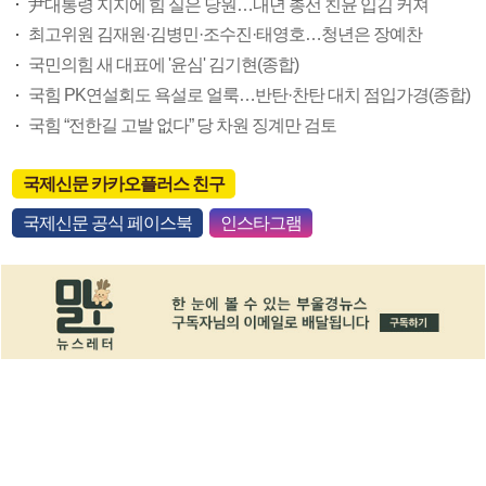
尹대통령 지지에 힘 실은 당원…내년 총선 친윤 입김 커져
최고위원 김재원·김병민·조수진·태영호…청년은 장예찬
국민의힘 새 대표에 '윤심' 김기현(종합)
국힘 PK연설회도 욕설로 얼룩…반탄·찬탄 대치 점입가경(종합)
국힘 “전한길 고발 없다” 당 차원 징계만 검토
국제신문 카카오플러스 친구
국제신문 공식 페이스북
인스타그램