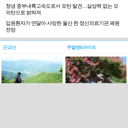
창녕 중부내륙고속도로서 포탄 발견…살상력 없는 모
의탄으로 밝혀져
입원환자가 연달아 사망한 울산 한 정신의료기관 폐원
전망
근교산
주말엔&라이프
근교산&그너머…상주·문경
폭염보다 더 뜨거워라…100
청화산~시루봉
일을 붉게 불태울 ‘선비정신’
피었네