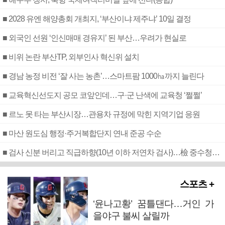
■ 2028 유엔 해양총회 개최지, ‘부산이냐 제주냐’ 10일 결정
■ 외국인 선원 ‘인신매매 경유지’ 된 부산…우려가 현실로
■ 비위 논란 부산TP, 외부인사 혁신위 설치
■ 경남 농정 비전 ‘잘 사는 농촌’…스마트팜 1000㏊까지 늘린다
■ 교육혁신선도지 공모 코앞인데…구·군 난색에 교육청 ‘쩔쩔’
■ 르노 못 타는 부산시장…관용차 규정에 막힌 지역기업 응원
■ 마산 원도심 행정·주거복합단지 연내 준공 수순
■ 검사 신분 버리고 직급하향(10년 이하 저연차 검사)…檢 중수청행 기피
스포츠 +
‘윤나고황’ 꿈틀댄다…거인 가
을야구 불씨 살릴까