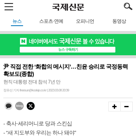
뉴스
스포츠·연예
오피니언
동영상
尹 직접 전한 ‘화합의 메시지’…친윤 승리로 국정동력
확보도(종합)
현직 대통령 전대 참석 7년 만
정유선 기자 freesun@kookje.co.kr | 2023.03.08 20:39
- 축사·세리머니로 당과 스킨십
- “새 지도부와 우리는 하나 돼야”