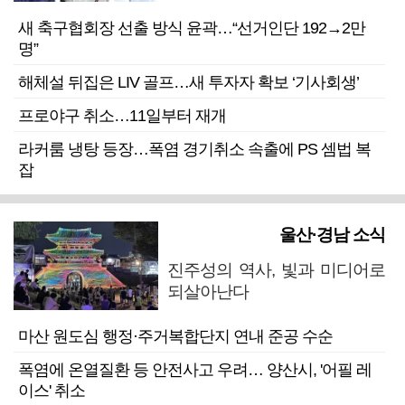
새 축구협회장 선출 방식 윤곽…“선거인단 192→2만
명”
해체설 뒤집은 LIV 골프…새 투자자 확보 ‘기사회생’
프로야구 취소…11일부터 재개
라커룸 냉탕 등장…폭염 경기취소 속출에 PS 셈법 복
잡
울산·경남 소식
진주성의 역사, 빛과 미디어로
되살아난다
마산 원도심 행정·주거복합단지 연내 준공 수순
폭염에 온열질환 등 안전사고 우려… 양산시, '어필 레
이스' 취소