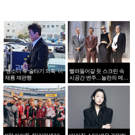
‘뺑소니 후 술타기 의혹’ 이
빨려들어갈 듯 스크린 속
재룡 재판행
시공간 변주…놀란의 메시
지는 ‘전쟁 속죄’