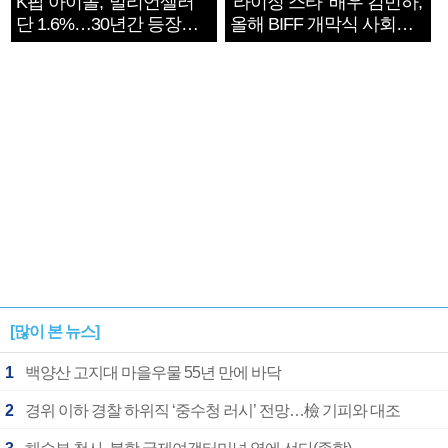
K팝 아이돌, '밀리언셀러'
‘라이징 스타’ 배우 김민하,
단 1.6%…30년간 등장
올해 BIFF 개막식 사회자
1182개팀 전수조사
확정
[많이 본 뉴스]
1
백양산 고지대 마을우물 55년 만에 바닥
2
경위 이하 경찰 하위직 ‘중수청 러시’ 전망…檢 기피와 대조