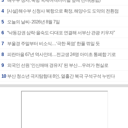
3
해수부 청사, 북항 국제여객터미널 옆에 선다(종합)
4
[사설] 해수부 신청사 북항으로 확정, 해양수도 도약의 전환점
5
오늘의 날씨- 2026년 8월 7일
6
“낙동강권 삼락·을숙도·다대포 연결해 서부산 관광 키우자”
7
부울경 주말부터 비소식…‘극한 폭염’ 한풀 꺾일 듯
8
피란마을 67년 역사인데…전교생 24명 아미초 통폐합 기로
9
외국인 선원 ‘인신매매 경유지’ 된 부산…우려가 현실로
10
부산 청소년 극지탐험대 8인, 열흘간 북극 구석구석 누빈다