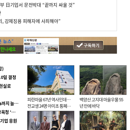
부 日기업서 문전박대 “끝까지 싸울 것”
탄
리, 강제징용 피해자에 사죄해야”
합)
10일 결정
 현실로
피란마을 67년 역사인데…
백양산 고지대 마을우물 55
■ 경남 농정 비전 ‘잘 사는 농촌’…스마트팜 1000㏊까지 늘린다
전교생 24명 아미초 통폐합
년 만에 바닥
■ 교육혁신선도지 공모 코앞인데…구·군 난색에 교육청 ‘쩔쩔’
기로
역기업 응원