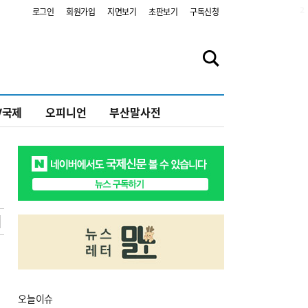
2
로그인
회원가입
지면보기
초판보기
구독신청
V국제
오피니언
부산말사전
오늘
이슈