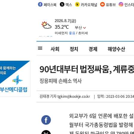
페이스북
엑스
카카오채널
유튜브
인스
사회
정치
경제
해양수산
90년대부터 법정싸움, 계류
징용피해 손배소 역사
김태경 기자
tgkim@kookje.co.kr
| 입력 : 2023-03-06 20:3
외교부가 6일 언론에 배포한 설명
월부터 국가총동령법을 발령해 
제 동원된 한국인은 약 780만 