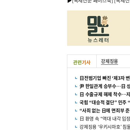
▶
[국제신문 페이스북]
[국제신
강제징용
관련
기사
日전범기업 빠진 ‘제3자 
尹 한일관계 승부수…日 성
日 수출규제 해제 착수…
국힘 “대승적 결단” 민주 
“사죄 없는 日에 면죄부 
日 환영 속 “역대 내각 
강제징용 ‘우키시마호’ 침몰