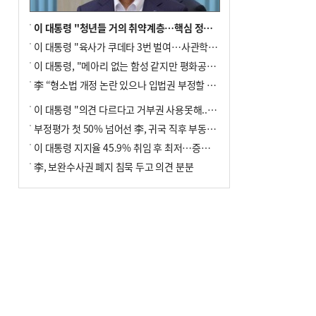
이 대통령 "청년들 거의 취약계층…핵심 정책 재편""
이 대통령 "육사가 쿠데타 3번 벌여…사관학교 통합 신속히 추진"
이 대통령, "메아리 없는 함성 같지만 평화공존책 계속해야"
李 “형소법 개정 논란 있으나 입법권 부정할 만큼은 아냐”(종합)
이 대통령 "의견 다르다고 거부권 사용못해.. 입법권 부정할 상황이라 보기 어려워"
부정평가 첫 50% 넘어선 李, 귀국 직후 부동산·증시 점검(종합)
이 대통령 지지율 45.9% 취임 후 최저…증시 폭락·연임 개헌 논란 영향
李, 보완수사권 폐지 침묵 두고 의견 분분