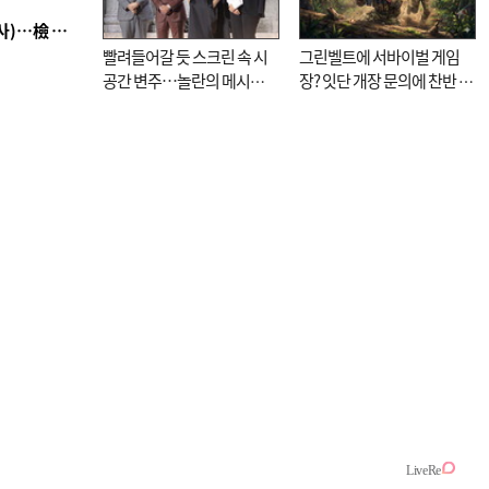
■ 검사 신분 버리고 직급하향(10년 이하 저연차 검사)…檢 중수청행 기피
빨려들어갈 듯 스크린 속 시
그린벨트에 서바이벌 게임
공간 변주…놀란의 메시지
장? 잇단 개장 문의에 찬반 논
는 ‘전쟁 속죄’
쟁