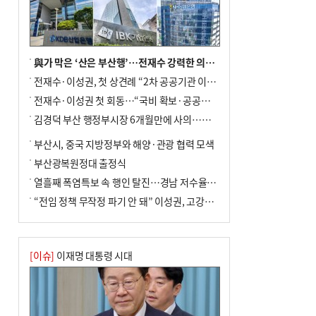
與가 막은 ‘산은 부산행’…전재수 강력한 의지 표명 없인 공염불
전재수·이성권, 첫 상견례 “2차 공공기관 이전 초당 협력”(종합)
전재수·이성권 첫 회동…“국비 확보·공공기관 이전 협력”
김경덕 부산 행정부시장 6개월만에 사의…후임 인선 촉각
부산시, 중국 지방정부와 해양·관광 협력 모색
부산광복원정대 출정식
열흘째 폭염특보 속 행인 탈진…경남 저수율 평년의 절반
“전임 정책 무작정 파기 안 돼” 이성권, 고강도 ‘전재수 견제’ 예고
[이슈]
이재명 대통령 시대