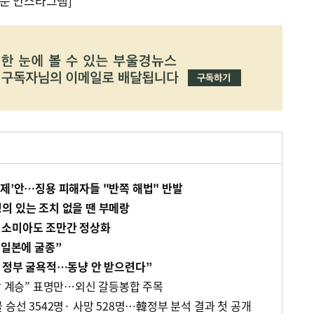
문 인스타그램]
변제’안…징용 피해자들 "반쪽 해법" 반발
의 있는 조치 없을 땐 부메랑
지소미아도 조만간 정상화
“일본에 굴종”
준 정부 굴욕적…동냥 안 받으련다”
입장 계승” 표명만…외신 갈등봉합 주목
 승선 3542명· 사망 528명…韓정부 분석 결과 첫 공개