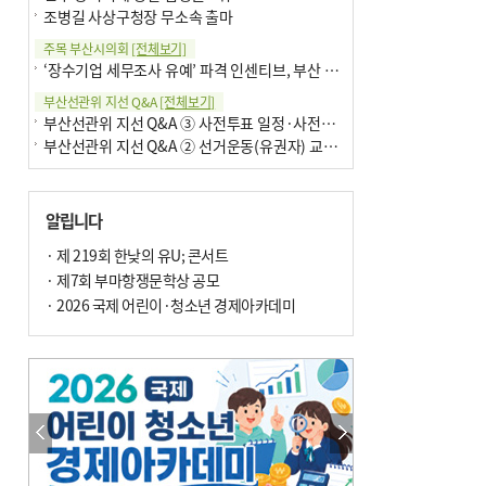
조병길 사상구청장 무소속 출마
주목 부산시의회
[전체보기]
‘장수기업 세무조사 유예’ 파격 인센티브, 부산 유출 막을까
부산선관위 지선 Q&A
[전체보기]
부산선관위 지선 Q&A ③ 사전투표 일정·사전투표함 보관
부산선관위 지선 Q&A ② 선거운동(유권자) 교육감투표용지
알립니다
· 제 219회 한낮의 유U; 콘서트
· 제7회 부마항쟁문학상 공모
· 2026 국제 어린이·청소년 경제아카데미