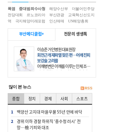
폭염
중대범죄수사청
해양수산부
더불어민주당
전당대회
르노코리아
부산관광
교육혁신선도지
역
극지해양미래포럼
인신매매
UN해양총회
부산메디클럽+
전문의 생생톡
이승준 거인병원 대표원장
회전근개 재파열 잦은 편…어깨 진피
보강술 고려를
어깨병변은 어깨를 이루는 인체 조직
에 발생하는 손상을 말한다. 여기에
는 오십견과 회전근개 증후군, 어깨
의 석회성 힘줄염 등이 있다. 국민건
많이 본 뉴스
강보험에 의하면 어깨병변
종합
정치
경제
사회
스포츠
1
백양산 고지대 마을우물 55년 만에 바닥
2
경위 이하 경찰 하위직 ‘중수청 러시’ 전
망…檢 기피와 대조