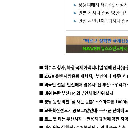
징용피해자 유가족, 배상거
일본 기시다 총리 방한 규
한일 시민단체 “기시다 총
■ 해수부 청사, 북항 국제여객터미널 옆에 선다(종
■ 2028 유엔 해양총회 개최지, ‘부산이냐 제주냐’ 
■ 외국인 선원 ‘인신매매 경유지’ 된 부산…우려가
■ 비위 논란 부산TP, 외부인사 혁신위 설치
■ 르노 못 타는 부산시장…관용차 규정에 막힌 지
■ 마산 원도심 행정·주거복합단지 연내 준공 수순