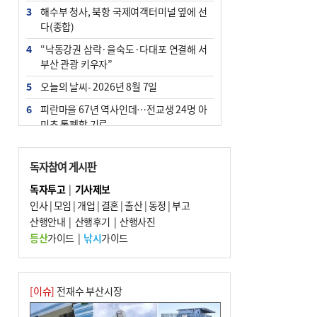
3
해수부 청사, 북항 국제여객터미널 옆에 선
다(종합)
4
“낙동강권 삼락·을숙도·다대포 연결해 서
부산 관광 키우자”
5
오늘의 날씨- 2026년 8월 7일
6
피란마을 67년 역사인데…전교생 24명 아
미초 통폐합 기로
7
부울경 주말부터 비소식…‘극한 폭염’ 한풀
꺾일 듯
독자참여 게시판
8
[사설] 해수부 신청사 북항으로 확정, 해양
독자투고
|
기사제보
수도 도약의 전환점
인사
|
모임
|
개업
|
결혼
|
출산
|
동정
|
부고
9
산행안내
외국인 선원 ‘인신매매 경유지’ 된 부산…
|
산행후기
|
산행사진
우려가 현실로
등산
가이드
|
낚시
가이드
10
르노 못 타는 부산시장…관용차 규정에 막
힌 지역기업 응원
[이슈]
전재수 부산시장