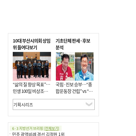
10대 부산시의회 상임
기초단체 판세·후보
위 들여다보기
분석
“삶의 질 향상 목표”…
국힘·진보 승부…“종
민생 100일 비상조치
합운동장 건립” vs “출
면밀 심사
근 공공버스 도입”
6·3 지방선거 브리핑
[전체보기]
민주 광역비례 경선 김정원 1위