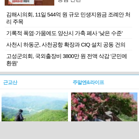
김해시의회, 11일 544억 원 규모 민생지원금 조례안 처
리 주목
기록적 폭염·가뭄에도 양산시 가축 폐사 ‘낮은 수준’
사천시 하동군, 사천공항 확장과 CIQ 설치 공동 건의
고성군의회, 국외출장비 3800만 원 전액 삭감 '군민에
환원'
근교산
주말엔&라이프