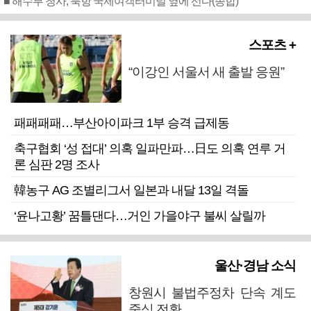
■ 해수부 청사, 북항 국제여객터미널 옆에 선다(종합)
스포츠 +
“이강인 서울서 새 출발 응원”
패패패패…부산아이파크 1부 승격 급제동
축구협회 ‘성 접대’ 의혹 일파만파…日도 의혹 연루 거
론 심판 2명 조사
韓농구 AG 조별리그서 일본과 내달 13일 격돌
‘윤나고황’ 꿈틀댄다…거인 가을야구 불씨 살릴까
울산·경남 소식
창원시 불법주정차 단속 계도
중심 전환