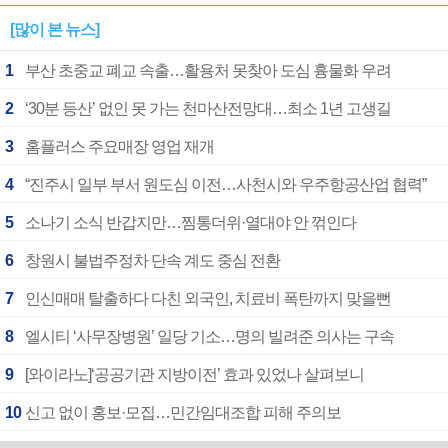
[많이 본 뉴스]
1
부산 초중교 폐교 속출…활용처 못찾아 도심 흉물화 우려
2
‘30분 등산’ 없인 못 가는 천마산전망대…최소 1년 고생길
3
홈플러스 주요매장 영업 재개
4
“진주시 일부 부서 원도심 이전…사천시와 우주항공산업 협력”
5
소나기 소식 반갑지만…찜통더위·열대야 안 꺾인다
6
창원시 불법주정차 단속 계도 중심 전환
7
인신매매 탈출하다 다친 외국인, 치료비 폭탄까지 맞을뻔
8
엘시티 ‘사무장병원’ 일당 기소…명의 빌려준 의사는 구속
9
[와이라노]‘공공기관 지방이전’ 효과 있었나 살펴보니
10
신고 없이 홍보·모집…민간임대조합 피해 주의보