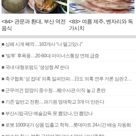
<84> 관문과 환대, 부산 역전
<83> 여름 제주, 벤자리와 독
음식
가시치
■ 상폐 시계 째깍…163개사 “나 떨고있니”
■ ‘빚투’ 후폭풍…20·60대 마이너스통장 연체 급증
■ 국내 대형로펌도 ‘생성형 AI’ 쓴다
■ 축구협회 ‘성 접대’ 의혹 일파만파…日도 의혹 연루 거론 심판 2명 조사
■ 근무여건 깜깜이 중수청…檢수사관 이직 놓고 혼란
■ 기존 일반고 전환…과기원 영재학교 3개 더 만든다
■ 부산시립극단 예술감독 못 뽑았나, 안 뽑았나
■ 로봇 1000대가 상품 입출고 척척…롯데마트 24시간 배송 자동화