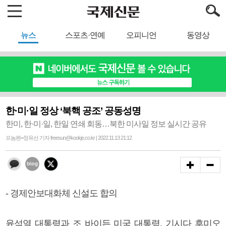
뉴스
스포츠·연예
오피니언
동영상
한·미·일 정상 ‘북핵 공조’ 공동성명
한미, 한·미·일, 한일 연쇄 회동…북한 미사일 정보 실시간 공유
프놈펜=정유선 기자 freesun@kookje.co.kr | 2022.11.13 21:12
- 경제안보대화체 신설도 합의
윤석열 대통령과 조 바이든 미국 대통령, 기시다 후미오