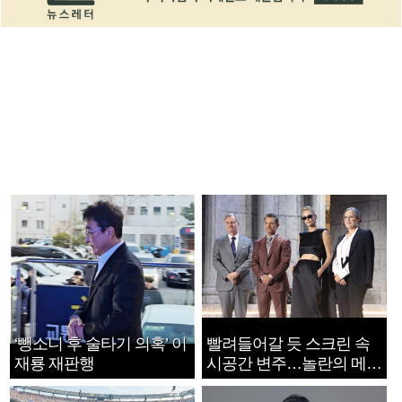
‘뺑소니 후 술타기 의혹’ 이
빨려들어갈 듯 스크린 속
재룡 재판행
시공간 변주…놀란의 메시
지는 ‘전쟁 속죄’