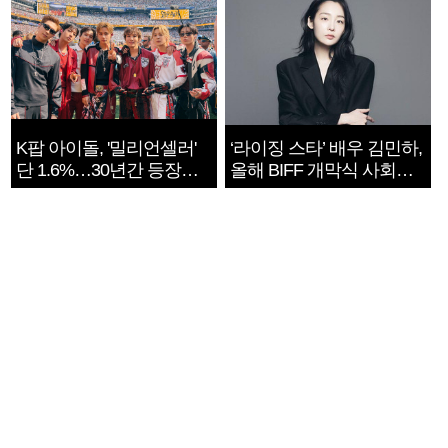
K팝 아이돌, '밀리언셀러'
‘라이징 스타’ 배우 김민하,
단 1.6%…30년간 등장
올해 BIFF 개막식 사회자
1182개팀 전수조사
확정