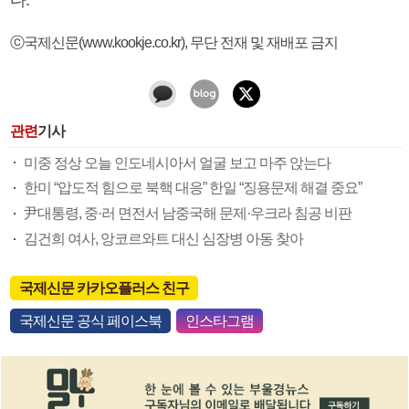
ⓒ국제신문(www.kookje.co.kr), 무단 전재 및 재배포 금지
관련
기사
미중 정상 오늘 인도네시아서 얼굴 보고 마주 앉는다
한미 “압도적 힘으로 북핵 대응” 한일 “징용문제 해결 중요”
尹대통령, 중·러 면전서 남중국해 문제·우크라 침공 비판
김건희 여사, 앙코르와트 대신 심장병 아동 찾아
국제신문 카카오플러스 친구
국제신문 공식 페이스북
인스타그램