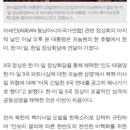
윤석열(왼쪽) 대통령이 13일(현지시간) 캄보디아 프놈펜에서 열린 한·미
·일 정상회담에서 조 바이든(가운데) 미국 대통령, 기시다 후미오(오른
쪽) 일본 총리와 대화하고 있다. 연합뉴스
아세안(ASEAN·동남아시아국가연합) 관련 정상회의 마지
막 날인 이날 오후 윤 대통령은 프놈펜의 한 호텔에서 한
미, 한·미·일, 한일 정상회담에 연달아 가졌다.
3국 정상은 한·미·일 정상회담을 통해 채택한 ‘인도·태평양
한·미·일 3국 파트너십에 대한 프놈펜 성명’에서 북핵·미사
일 위협에 대해 “더욱 긴밀한 3국 연대를 공고히 해나가기
로 했다”고 밝혔다. 한·미·일 3국 정상이 포괄적인 성격의
공동성명을 채택한 것은 이번이 처음이다.
먼저 북한의 핵미사일 도발을 한목소리로 강력히 규탄하
며 “안보리 결의에 따른 한반도의 완전한 비핵화를 위한