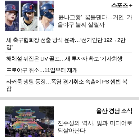
스포츠 +
‘윤나고황’ 꿈틀댄다…거인 가
을야구 불씨 살릴까
새 축구협회장 선출 방식 윤곽…“선거인단 192→2만
명”
해체설 뒤집은 LIV 골프…새 투자자 확보 ‘기사회생’
프로야구 취소…11일부터 재개
라커룸 냉탕 등장…폭염 경기취소 속출에 PS 셈법 복
잡
울산·경남 소식
진주성의 역사, 빛과 미디어로
되살아난다