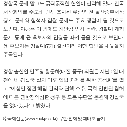
경찰국 문제 말고도 굵직굵직한 현안이 산적해 있다. 전국
서장회의를 주도해 인사 조처된 류삼영 전 울산중부서장
징계 문제와 참석자 감찰 문제도 주요 쟁점이 될 것으로
보인다. 야당은 이 외에도 치안감 인사 논란, 경찰대 개혁
문제 등에 윤 후보자의 입장을 따져 물을 것으로 보인다.
윤 후보자는 경찰대(7기) 출신이라 어떤 답변을 내놓을지
주목된다.
경찰 출신인 민주당 황운하(대전 중구) 의원은 지난 6일 대
전에서 ‘경찰국 설치 이후 입법 과제를 위한 공청회’를 열
고 “이상민 장관 해임 건의와 탄핵 소추, 국회 입법권 침해
에 따른 권한쟁의심판 청구 등 모든 수단을 동원해 경찰국
을 없애겠다”고 밝혔다.
ⓒ국제신문(www.kookje.co.kr), 무단 전재 및 재배포 금지