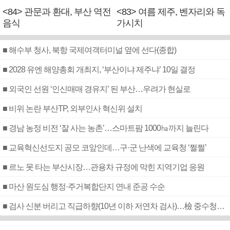
<84> 관문과 환대, 부산 역전
<83> 여름 제주, 벤자리와 독
음식
가시치
■ 해수부 청사, 북항 국제여객터미널 옆에 선다(종합)
■ 2028 유엔 해양총회 개최지, ‘부산이냐 제주냐’ 10일 결정
■ 외국인 선원 ‘인신매매 경유지’ 된 부산…우려가 현실로
■ 비위 논란 부산TP, 외부인사 혁신위 설치
■ 경남 농정 비전 ‘잘 사는 농촌’…스마트팜 1000㏊까지 늘린다
■ 교육혁신선도지 공모 코앞인데…구·군 난색에 교육청 ‘쩔쩔’
■ 르노 못 타는 부산시장…관용차 규정에 막힌 지역기업 응원
■ 마산 원도심 행정·주거복합단지 연내 준공 수순
■ 검사 신분 버리고 직급하향(10년 이하 저연차 검사)…檢 중수청행 기피