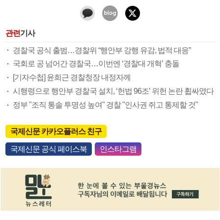
관련
기사
경찰국 공식 출범…경찰위 “행안부 강행 유감, 법적 대응”
국회로 공 넘어간 경찰국…이번엔 ‘경찰대 개혁’ 충돌
[기자수첩] 윤희근 경찰청장 내정자께
시행령으로 행안부 경찰국 설치, ‘헌법 96조’ 위헌 논란 휩싸였다
정부 "조직 통솔 투명성 높여" 경찰 "인사권 쥐고 통제할 것"
국제신문 카카오플러스 친구
국제신문 공식 페이스북
인스타그램