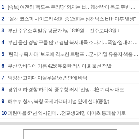
1
[속보] 여전히 ‘독도는 우리땅’ 외치는 日…韓선박이 독도 주변 해양조사 활동하자 반발
2
"올해 코스피 사이드카 43회 중 25회는 삼전닉스 ETF 이후 발생"
3
부산 주유소 휘발유 평균가 ℓ당 1849원… 전주보다 3원 ↓
4
부산 울산 경남 구름 많고 경남 북서내륙 소나기…폭염·열대야 계속
5
‘탄약 부족 사태’ 보도에 격노한 트럼프…군사기밀 유출자 색출 지시
6
부산 앞바다에 기름 425ℓ 유출한 러시아 화물선 적발
7
백양산 고지대 마을우물 55년 만에 바닥
8
경위 이하 경찰 하위직 ‘중수청 러시’ 전망…檢 기피와 대조
9
해수부 청사, 북항 국제여객터미널 옆에 선다(종합)
10
피란마을 67년 역사인데…전교생 24명 아미초 통폐합 기로