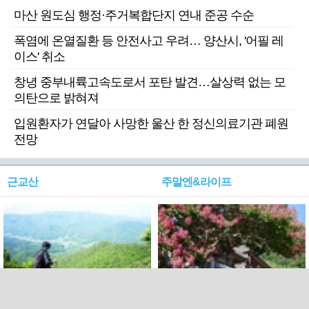
마산 원도심 행정·주거복합단지 연내 준공 수순
폭염에 온열질환 등 안전사고 우려… 양산시, '어필 레
이스' 취소
창녕 중부내륙고속도로서 포탄 발견…살상력 없는 모
의탄으로 밝혀져
입원환자가 연달아 사망한 울산 한 정신의료기관 폐원
전망
근교산
주말엔&라이프