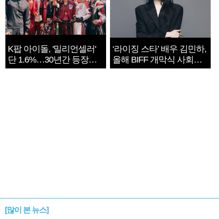
K팝 아이돌, '밀리언셀러'
‘라이징 스타’ 배우 김민하,
단 1.6%…30년간 등장
올해 BIFF 개막식 사회자
1182개팀 전수조사
확정
[많이 본 뉴스]