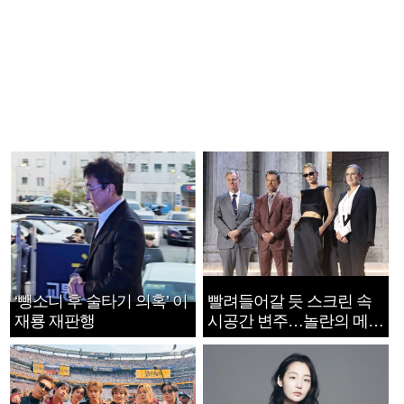
‘뺑소니 후 술타기 의혹’ 이
빨려들어갈 듯 스크린 속
재룡 재판행
시공간 변주…놀란의 메시
지는 ‘전쟁 속죄’