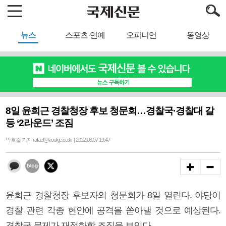
뉴스
스포츠·연예
오피니언
동영상
8일 윤희근 경찰청장 후보 청문회…경찰국·경찰대 갈
등 ‘2라운드’ 조짐
박호걸 기자 rafael@kookje.co.kr | 2022.08.07 19:47
윤희근 경찰청장 후보자의 청문회가 8일 열린다. 야당이
경찰 관련 각종 현안에 공격을 쏟아낼 것으로 예상된다.
경찰국 문제가 재점화할 조짐을 보인다.