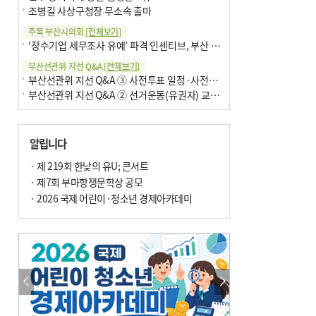
조병길 사상구청장 무소속 출마
주목 부산시의회
[전체보기]
‘장수기업 세무조사 유예’ 파격 인센티브, 부산 유출 막을까
부산선관위 지선 Q&A
[전체보기]
부산선관위 지선 Q&A ③ 사전투표 일정·사전투표함 보관
부산선관위 지선 Q&A ② 선거운동(유권자) 교육감투표용지
알립니다
· 제 219회 한낮의 유U; 콘서트
· 제7회 부마항쟁문학상 공모
· 2026 국제 어린이·청소년 경제아카데미