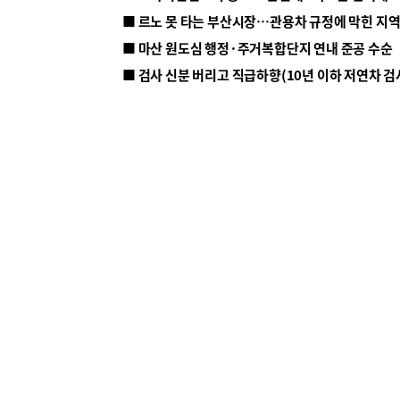
■ 르노 못 타는 부산시장…관용차 규정에 막힌 지
■ 마산 원도심 행정·주거복합단지 연내 준공 수순