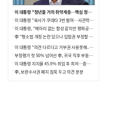
이 대통령 "청년들 거의 취약계층…핵심 정책 재편""
이 대통령 "육사가 쿠데타 3번 벌여…사관학교 통합 신속히 추진"
이 대통령, "메아리 없는 함성 같지만 평화공존책 계속해야"
李 “형소법 개정 논란 있으나 입법권 부정할 만큼은 아냐”(종합)
이 대통령 "의견 다르다고 거부권 사용못해.. 입법권 부정할 상황이라 보기 어려워"
부정평가 첫 50% 넘어선 李, 귀국 직후 부동산·증시 점검(종합)
이 대통령 지지율 45.9% 취임 후 최저…증시 폭락·연임 개헌 논란 영향
李, 보완수사권 폐지 침묵 두고 의견 분분