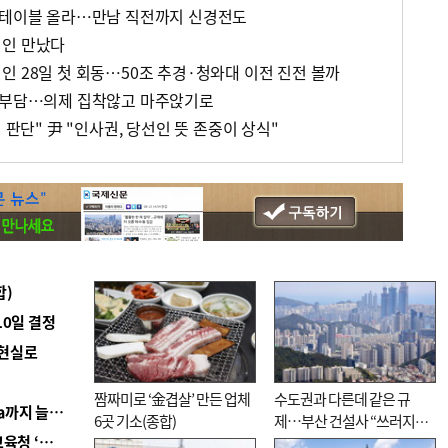
 테이블 올라…만남 직전까지 신경전도
선인 만났다
인 28일 첫 회동…50조 추경·청와대 이전 진전 볼까
다 부담…의제 집착않고 마주앉기로
 판단" 尹 "인사권, 당선인 뜻 존중이 상식"
합)
10일 결정
 현실로
짬짜미로 ‘金겹살’ 만든 업체
수도권과 다른데 같은 규
■ 경남 농정 비전 ‘잘 사는 농촌’…스마트팜 1000㏊까지 늘린다
6곳 기소(종합)
제…부산 건설사 “쓰러지기
■ 교육혁신선도지 공모 코앞인데…구·군 난색에 교육청 ‘쩔쩔’
직전”