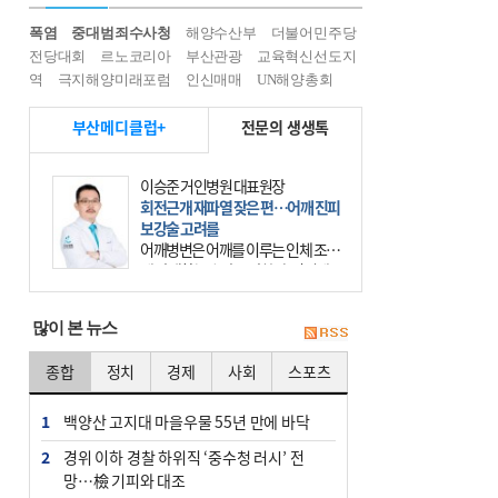
폭염
중대범죄수사청
해양수산부
더불어민주당
전당대회
르노코리아
부산관광
교육혁신선도지
역
극지해양미래포럼
인신매매
UN해양총회
부산메디클럽+
전문의 생생톡
이승준 거인병원 대표원장
회전근개 재파열 잦은 편…어깨 진피
보강술 고려를
어깨병변은 어깨를 이루는 인체 조직
에 발생하는 손상을 말한다. 여기에
는 오십견과 회전근개 증후군, 어깨
의 석회성 힘줄염 등이 있다. 국민건
많이 본 뉴스
강보험에 의하면 어깨병변
종합
정치
경제
사회
스포츠
1
백양산 고지대 마을우물 55년 만에 바닥
2
경위 이하 경찰 하위직 ‘중수청 러시’ 전
망…檢 기피와 대조