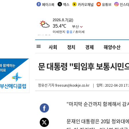
페이스북
엑스
카카오채널
유튜브
인스
사회
정치
경제
해양수산
문 대통령 "퇴임후 보통시민
정유선 기자
freesun@kookje.co.kr
| 입력 : 2022-04-20 17:
“마지막 순간까지 함께해서 감
문재인 대통령은 20일 청와대에