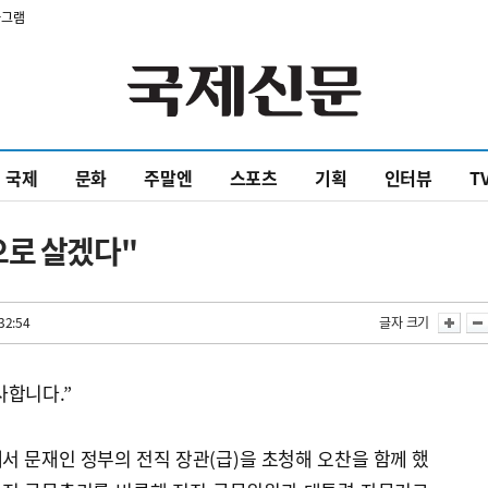
타그램
국제
문화
주말엔
스포츠
기획
인터뷰
T
으로 살겠다"
32:54
글자 크기
사합니다.”
서 문재인 정부의 전직 장관(급)을 초청해 오찬을 함께 했