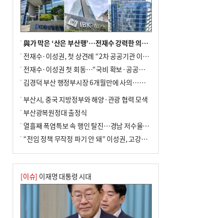
與가 막은 ‘산은 부산행’…전재수 강력한 의지 표명 없인 공염불
전재수·이성권, 첫 상견례 “2차 공공기관 이전 초당 협력”(종합)
전재수·이성권 첫 회동…“국비 확보·공공기관 이전 협력”
김경덕 부산 행정부시장 6개월만에 사의…후임 인선 촉각
부산시, 중국 지방정부와 해양·관광 협력 모색
부산광복원정대 출정식
열흘째 폭염특보 속 행인 탈진…경남 저수율 평년의 절반
“전임 정책 무작정 파기 안 돼” 이성권, 고강도 ‘전재수 견제’ 예고
[이슈]
이재명 대통령 시대