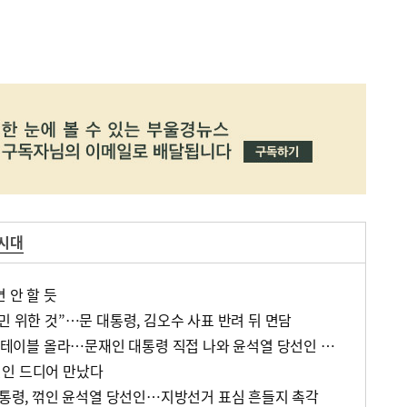
 시대
 안 할 듯
민 위한 것”…문 대통령, 김오수 사표 반려 뒤 면담
50조 추경, 청와대 이전 등 테이블 올라…문재인 대통령 직접 나와 윤석열 당선인 맞기도
선인 드디어 만났다
 대통령, 꺾인 윤석열 당선인…지방선거 표심 흔들지 촉각