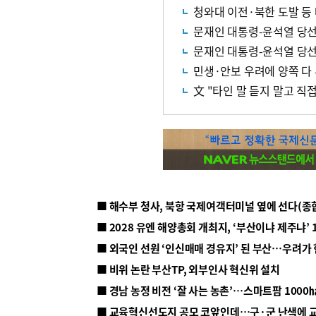
청와대 이전·북한 도발 등
문재인 대통령-윤석열 당
문재인 대통령-윤석열 당선
민생·안보 우려에 양쪽 
文 "타인 말 듣지 말고 직접
■ 해수부 청사, 북항 국제여객터미널 옆에 선다(종
■ 2028 유엔 해양총회 개최지, ‘부산이냐 제주냐’ 
■ 외국인 선원 ‘인신매매 경유지’ 된 부산…우려가
■ 비위 논란 부산TP, 외부인사 혁신위 설치