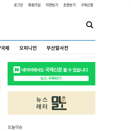
2
로그인
회원가입
지면보기
초판보기
구독신청
V국제
오피니언
부산말사전
오늘
이슈