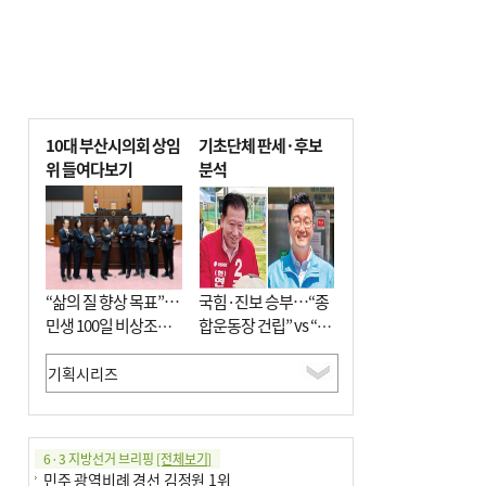
10대 부산시의회 상임
기초단체 판세·후보
위 들여다보기
분석
“삶의 질 향상 목표”…
국힘·진보 승부…“종
민생 100일 비상조치
합운동장 건립” vs “출
면밀 심사
근 공공버스 도입”
6·3 지방선거 브리핑
[전체보기]
민주 광역비례 경선 김정원 1위