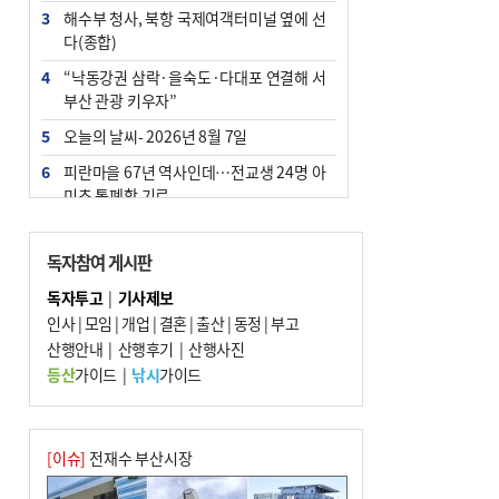
3
해수부 청사, 북항 국제여객터미널 옆에 선
다(종합)
4
“낙동강권 삼락·을숙도·다대포 연결해 서
부산 관광 키우자”
5
오늘의 날씨- 2026년 8월 7일
6
피란마을 67년 역사인데…전교생 24명 아
미초 통폐합 기로
7
[사설] 해수부 신청사 북항으로 확정, 해양
수도 도약의 전환점
독자참여 게시판
8
부울경 주말부터 비소식…‘극한 폭염’ 한풀
독자투고
|
기사제보
꺾일 듯
인사
|
모임
|
개업
|
결혼
|
출산
|
동정
|
부고
9
산행안내
외국인 선원 ‘인신매매 경유지’ 된 부산…
|
산행후기
|
산행사진
우려가 현실로
등산
가이드
|
낚시
가이드
10
르노 못 타는 부산시장…관용차 규정에 막
힌 지역기업 응원
[이슈]
전재수 부산시장