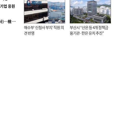
역기업 응원
■ 검사 신분 버리고 직급하향(10년 이하 저연차 검사)…檢 중수청행 기피
해수부 ‘신청사 부지’ 직원 의
부산시 “산은 등 4개 정책금
견 반영
융기관·한은 유치 추진”