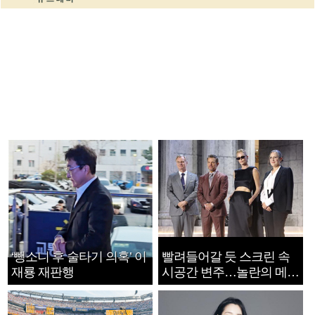
‘뺑소니 후 술타기 의혹’ 이
빨려들어갈 듯 스크린 속
재룡 재판행
시공간 변주…놀란의 메시
지는 ‘전쟁 속죄’