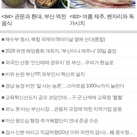
<84> 관문과 환대, 부산 역전
<83> 여름 제주, 벤자리와 독
음식
가시치
■ 해수부 청사, 북항 국제여객터미널 옆에 선다(종합)
■ 2028 유엔 해양총회 개최지, ‘부산이냐 제주냐’ 10일 결정
■ 외국인 선원 ‘인신매매 경유지’ 된 부산…우려가 현실로
■ 비위 논란 부산TP, 외부인사 혁신위 설치
■ 경남 농정 비전 ‘잘 사는 농촌’…스마트팜 1000㏊까지 늘린다
■ 교육혁신선도지 공모 코앞인데…구·군 난색에 교육청 ‘쩔쩔’
■ 르노 못 타는 부산시장…관용차 규정에 막힌 지역기업 응원
■ 마산 원도심 행정·주거복합단지 연내 준공 수순
■ 검사 신분 버리고 직급하향(10년 이하 저연차 검사)…檢 중수청행 기피