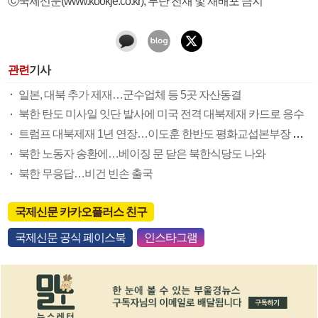
ⓒ국제신문(www.kookje.co.kr), 무단 전재 및 재배포 금지
관련
기사
일본, 대북 추가 제재…군수업체 등 5곳 자산동결
북한 탄도 미사일 잇단 발사에 미국 전격 대북제재 카드로 응수
트럼프 대북제재 1년 연장…이도훈 한반도 평화교섭본부장 급거 방미, 비건 만난다
북한 노동자 송환에…베이징 문 닫은 북한식당도 나와
북한 무응답…비건 빈손 출국
국제신문 카카오플러스 친구
국제신문 공식 페이스북
인스타그램