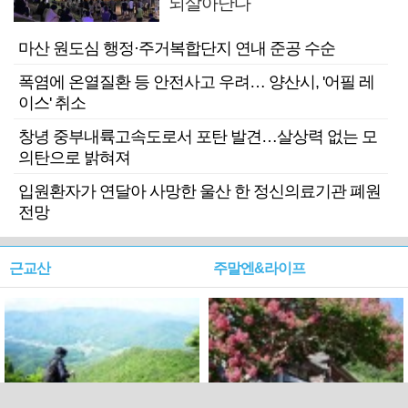
되살아난다
마산 원도심 행정·주거복합단지 연내 준공 수순
폭염에 온열질환 등 안전사고 우려… 양산시, '어필 레
이스' 취소
창녕 중부내륙고속도로서 포탄 발견…살상력 없는 모
의탄으로 밝혀져
입원환자가 연달아 사망한 울산 한 정신의료기관 폐원
전망
근교산
주말엔&라이프