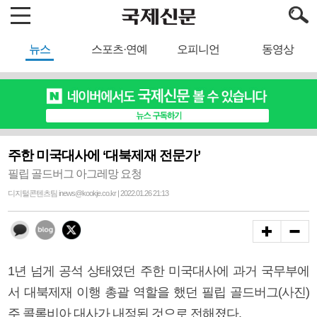
뉴스
스포츠·연예
오피니언
동영상
주한 미국대사에 ‘대북제재 전문가’
필립 골드버그 아그레망 요청
디지털콘텐츠팀 inews@kookje.co.kr | 2022.01.26 21:13
1년 넘게 공석 상태였던 주한 미국대사에 과거 국무부에
서 대북제재 이행 총괄 역할을 했던 필립 골드버그(사진)
주 콜롬비아 대사가 내정된 것으로 전해졌다.