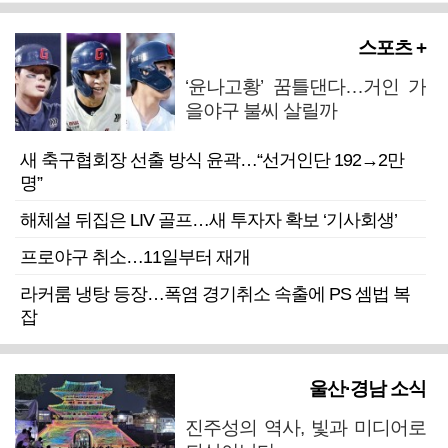
스포츠 +
‘윤나고황’ 꿈틀댄다…거인 가
을야구 불씨 살릴까
새 축구협회장 선출 방식 윤곽…“선거인단 192→2만
명”
해체설 뒤집은 LIV 골프…새 투자자 확보 ‘기사회생’
프로야구 취소…11일부터 재개
라커룸 냉탕 등장…폭염 경기취소 속출에 PS 셈법 복
잡
울산·경남 소식
진주성의 역사, 빛과 미디어로