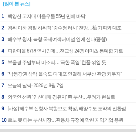
[많이 본 뉴스]
1
백양산 고지대 마을우물 55년 만에 바닥
2
경위 이하 경찰 하위직 ‘중수청 러시’ 전망…檢 기피와 대조
3
해수부 청사, 북항 국제여객터미널 옆에 선다(종합)
4
피란마을 67년 역사인데…전교생 24명 아미초 통폐합 기로
5
부울경 주말부터 비소식…‘극한 폭염’ 한풀 꺾일 듯
6
“낙동강권 삼락·을숙도·다대포 연결해 서부산 관광 키우자”
7
오늘의 날씨- 2026년 8월 7일
8
외국인 선원 ‘인신매매 경유지’ 된 부산…우려가 현실로
9
[사설] 해수부 신청사 북항으로 확정, 해양수도 도약의 전환점
10
르노 못 타는 부산시장…관용차 규정에 막힌 지역기업 응원