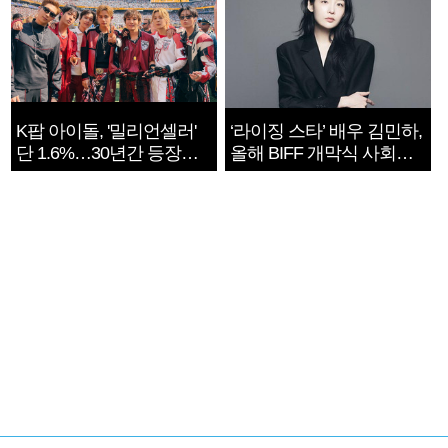
K팝 아이돌, '밀리언셀러'
‘라이징 스타’ 배우 김민하,
단 1.6%…30년간 등장
올해 BIFF 개막식 사회자
1182개팀 전수조사
확정