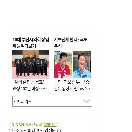
10대 부산시의회 상임
기초단체 판세·후보
위 들여다보기
분석
“삶의 질 향상 목표”…
국힘·진보 승부…“종
민생 100일 비상조치
합운동장 건립” vs “출
면밀 심사
근 공공버스 도입”
6·3 지방선거 브리핑
[전체보기]
민주 광역비례 경선 김정원 1위