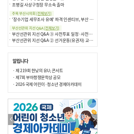
조병길 사상구청장 무소속 출마
주목 부산시의회
[전체보기]
‘장수기업 세무조사 유예’ 파격 인센티브, 부산 유출 막을까
부산선관위 지선 Q&A
[전체보기]
부산선관위 지선 Q&A ③ 사전투표 일정·사전투표함 보관
부산선관위 지선 Q&A ② 선거운동(유권자) 교육감투표용지
알립니다
· 제 219회 한낮의 유U; 콘서트
· 제7회 부마항쟁문학상 공모
· 2026 국제 어린이·청소년 경제아카데미