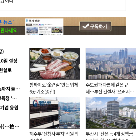
 밝혀라”
합)
10일 결정
 현실로
짬짜미로 ‘金겹살’ 만든 업체
수도권과 다른데 같은 규
■ 경남 농정 비전 ‘잘 사는 농촌’…스마트팜 1000㏊까지 늘린다
6곳 기소(종합)
제…부산 건설사 “쓰러지기
■ 교육혁신선도지 공모 코앞인데…구·군 난색에 교육청 ‘쩔쩔’
직전”
역기업 응원
■ 검사 신분 버리고 직급하향(10년 이하 저연차 검사)…檢 중수청행 기피
해수부 ‘신청사 부지’ 직원 의
부산시 “산은 등 4개 정책금