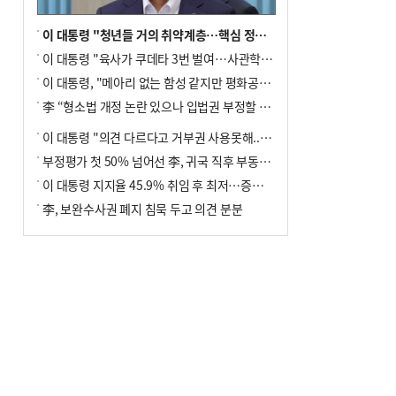
이 대통령 "청년들 거의 취약계층…핵심 정책 재편""
이 대통령 "육사가 쿠데타 3번 벌여…사관학교 통합 신속히 추진"
이 대통령, "메아리 없는 함성 같지만 평화공존책 계속해야"
李 “형소법 개정 논란 있으나 입법권 부정할 만큼은 아냐”(종합)
이 대통령 "의견 다르다고 거부권 사용못해.. 입법권 부정할 상황이라 보기 어려워"
부정평가 첫 50% 넘어선 李, 귀국 직후 부동산·증시 점검(종합)
이 대통령 지지율 45.9% 취임 후 최저…증시 폭락·연임 개헌 논란 영향
李, 보완수사권 폐지 침묵 두고 의견 분분