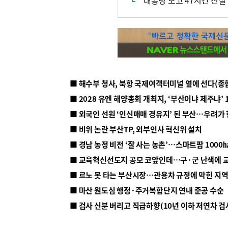
“대통령 보고 47시간 진실
■ 해수부 청사, 북항 국제여객터미널 옆에 선다(종
■ 2028 유엔 해양총회 개최지, ‘부산이냐 제주냐’ 
■ 외국인 선원 ‘인신매매 경유지’ 된 부산…우려가
■ 비위 논란 부산TP, 외부인사 혁신위 설치
■ 르노 못 타는 부산시장…관용차 규정에 막힌 지
■ 마산 원도심 행정·주거복합단지 연내 준공 수순