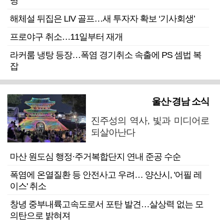
명”
해체설 뒤집은 LIV 골프…새 투자자 확보 ‘기사회생’
프로야구 취소…11일부터 재개
라커룸 냉탕 등장…폭염 경기취소 속출에 PS 셈법 복
잡
울산·경남 소식
진주성의 역사, 빛과 미디어로
되살아난다
마산 원도심 행정·주거복합단지 연내 준공 수순
폭염에 온열질환 등 안전사고 우려… 양산시, '어필 레
이스' 취소
창녕 중부내륙고속도로서 포탄 발견…살상력 없는 모
의탄으로 밝혀져