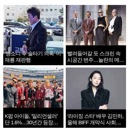
‘뺑소니 후 술타기 의혹’ 이
빨려들어갈 듯 스크린 속
재룡 재판행
시공간 변주…놀란의 메시
지는 ‘전쟁 속죄’
K팝 아이돌, '밀리언셀러'
‘라이징 스타’ 배우 김민하,
단 1.6%…30년간 등장
올해 BIFF 개막식 사회자
1182개팀 전수조사
확정