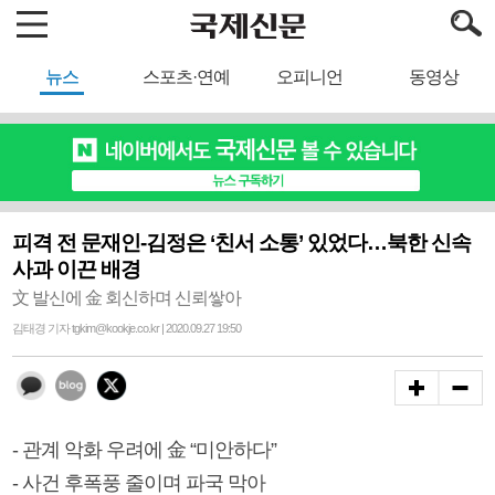
뉴스
스포츠·연예
오피니언
동영상
피격 전 문재인-김정은 ‘친서 소통’ 있었다…북한 신속
사과 이끈 배경
文 발신에 金 회신하며 신뢰쌓아
김태경 기자 tgkim@kookje.co.kr | 2020.09.27 19:50
- 관계 악화 우려에 金 “미안하다”
- 사건 후폭풍 줄이며 파국 막아