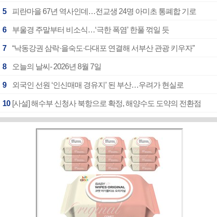
5
피란마을 67년 역사인데…전교생 24명 아미초 통폐합 기로
6
부울경 주말부터 비소식…‘극한 폭염’ 한풀 꺾일 듯
7
“낙동강권 삼락·을숙도·다대포 연결해 서부산 관광 키우자”
8
오늘의 날씨- 2026년 8월 7일
9
외국인 선원 ‘인신매매 경유지’ 된 부산…우려가 현실로
10
[사설] 해수부 신청사 북항으로 확정, 해양수도 도약의 전환점