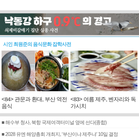
시인 최원준의 음식문화 잡학사전
<84> 관문과 환대, 부산 역전
<83> 여름 제주, 벤자리와 독
음식
가시치
■ 해수부 청사, 북항 국제여객터미널 옆에 선다(종합)
■ 2028 유엔 해양총회 개최지, ‘부산이냐 제주냐’ 10일 결정