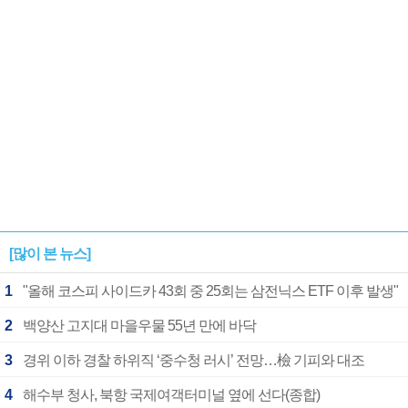
[많이 본 뉴스]
1
"올해 코스피 사이드카 43회 중 25회는 삼전닉스 ETF 이후 발생"
2
백양산 고지대 마을우물 55년 만에 바닥
3
경위 이하 경찰 하위직 ‘중수청 러시’ 전망…檢 기피와 대조
4
해수부 청사, 북항 국제여객터미널 옆에 선다(종합)