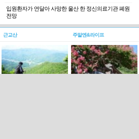
입원환자가 연달아 사망한 울산 한 정신의료기관 폐원
전망
근교산
주말엔&라이프
근교산&그너머…상주·문경
폭염보다 더 뜨거워라…100
청화산~시루봉
일을 붉게 불태울 ‘선비정신’
피었네
PC버전
엑스
페이스북
Copyright ⓒ 2015 All rights reserved by 국제신문