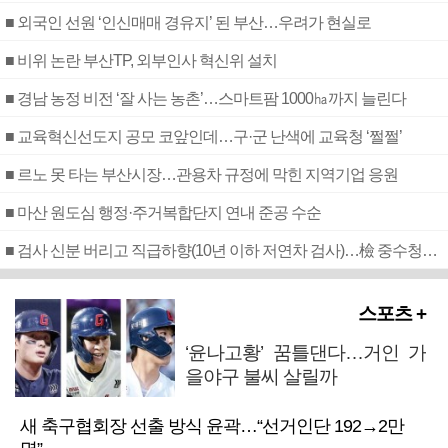
■ 외국인 선원 ‘인신매매 경유지’ 된 부산…우려가 현실로
■ 비위 논란 부산TP, 외부인사 혁신위 설치
■ 경남 농정 비전 ‘잘 사는 농촌’…스마트팜 1000㏊까지 늘린다
■ 교육혁신선도지 공모 코앞인데…구·군 난색에 교육청 ‘쩔쩔’
■ 르노 못 타는 부산시장…관용차 규정에 막힌 지역기업 응원
■ 마산 원도심 행정·주거복합단지 연내 준공 수순
■ 검사 신분 버리고 직급하향(10년 이하 저연차 검사)…檢 중수청행 기피
스포츠 +
‘윤나고황’ 꿈틀댄다…거인 가
을야구 불씨 살릴까
새 축구협회장 선출 방식 윤곽…“선거인단 192→2만