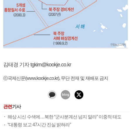
김태경 기자 tgkim@kookje.co.kr
ⓒ국제신문(www.kookje.co.kr), 무단 전재 및 재배포 금지
관련
기사
해상 시신 수색에…북한 “군사분계선 넘지 말라” 이중적 태도
“대통령 보고 47시간 진실 밝혀라”