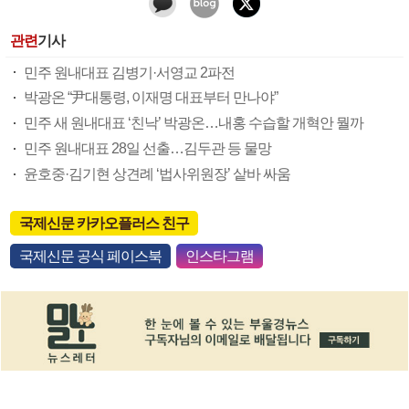
관련
기사
민주 원내대표 김병기·서영교 2파전
박광온 “尹대통령, 이재명 대표부터 만나야”
민주 새 원내대표 ‘친낙’ 박광온…내홍 수습할 개혁안 뭘까
민주 원내대표 28일 선출…김두관 등 물망
윤호중·김기현 상견례 ‘법사위원장’ 샅바 싸움
국제신문 카카오플러스 친구
국제신문 공식 페이스북
인스타그램