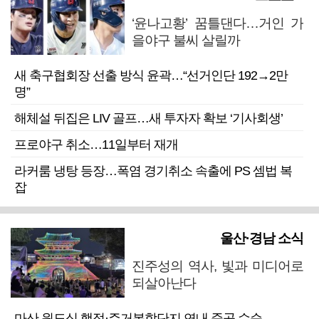
‘윤나고황’ 꿈틀댄다…거인 가
을야구 불씨 살릴까
새 축구협회장 선출 방식 윤곽…“선거인단 192→2만
명”
해체설 뒤집은 LIV 골프…새 투자자 확보 ‘기사회생’
프로야구 취소…11일부터 재개
라커룸 냉탕 등장…폭염 경기취소 속출에 PS 셈법 복
잡
울산·경남 소식
진주성의 역사, 빛과 미디어로
되살아난다
마산 원도심 행정·주거복합단지 연내 준공 수순