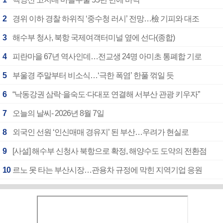
2
경위 이하 경찰 하위직 ‘중수청 러시’ 전망…檢 기피와 대조
3
해수부 청사, 북항 국제여객터미널 옆에 선다(종합)
4
피란마을 67년 역사인데…전교생 24명 아미초 통폐합 기로
5
부울경 주말부터 비소식…‘극한 폭염’ 한풀 꺾일 듯
6
“낙동강권 삼락·을숙도·다대포 연결해 서부산 관광 키우자”
7
오늘의 날씨- 2026년 8월 7일
8
외국인 선원 ‘인신매매 경유지’ 된 부산…우려가 현실로
9
[사설] 해수부 신청사 북항으로 확정, 해양수도 도약의 전환점
10
르노 못 타는 부산시장…관용차 규정에 막힌 지역기업 응원