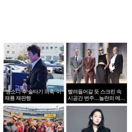
‘뺑소니 후 술타기 의혹’ 이
빨려들어갈 듯 스크린 속
재룡 재판행
시공간 변주…놀란의 메시
지는 ‘전쟁 속죄’