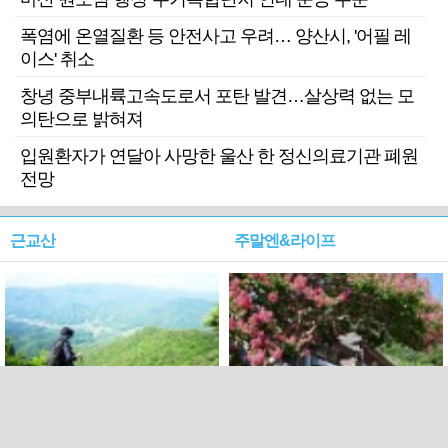
폭염에 온열질환 등 안전사고 우려… 양산시, '어필 레
이스' 취소
창녕 중부내륙고속도로서 포탄 발견…살상력 없는 모
의탄으로 밝혀져
입원환자가 연달아 사망한 울산 한 정신의료기관 폐원
전망
근교산
주말엔&라이프
근교산&그너머…상주·문경
폭염보다 더 뜨거워라…100