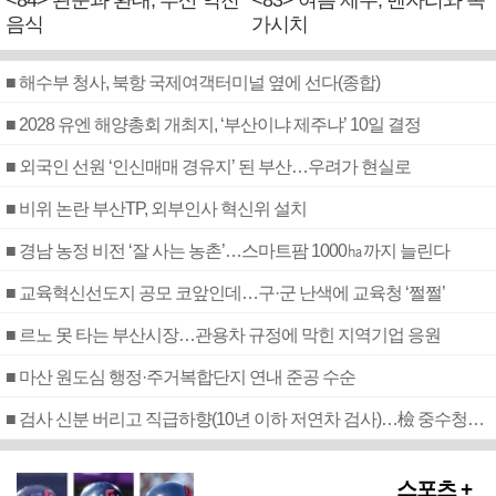
<84> 관문과 환대, 부산 역전
<83> 여름 제주, 벤자리와 독
음식
가시치
■ 해수부 청사, 북항 국제여객터미널 옆에 선다(종합)
■ 2028 유엔 해양총회 개최지, ‘부산이냐 제주냐’ 10일 결정
■ 외국인 선원 ‘인신매매 경유지’ 된 부산…우려가 현실로
■ 비위 논란 부산TP, 외부인사 혁신위 설치
■ 경남 농정 비전 ‘잘 사는 농촌’…스마트팜 1000㏊까지 늘린다
■ 교육혁신선도지 공모 코앞인데…구·군 난색에 교육청 ‘쩔쩔’
■ 르노 못 타는 부산시장…관용차 규정에 막힌 지역기업 응원
■ 마산 원도심 행정·주거복합단지 연내 준공 수순
■ 검사 신분 버리고 직급하향(10년 이하 저연차 검사)…檢 중수청행 기피
스포츠 +