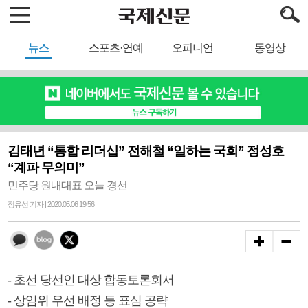
뉴스
스포츠·연예
오피니언
동영상
김태년 “통합 리더십” 전해철 “일하는 국회” 정성호
“계파 무의미”
민주당 원내대표 오늘 경선
정유선 기자 | 2020.05.06 19:56
- 초선 당선인 대상 합동토론회서
- 상임위 우선 배정 등 표심 공략