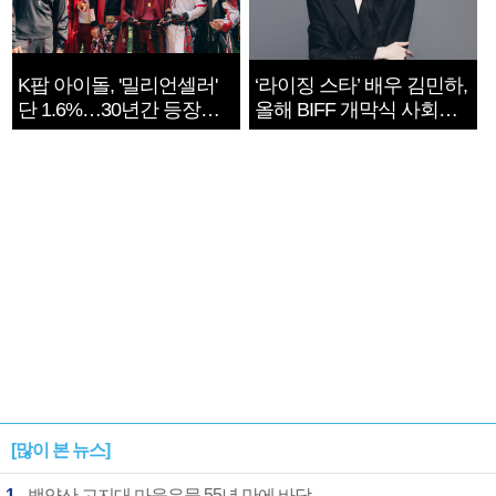
K팝 아이돌, '밀리언셀러'
‘라이징 스타’ 배우 김민하,
단 1.6%…30년간 등장
올해 BIFF 개막식 사회자
1182개팀 전수조사
확정
[많이 본 뉴스]
1
백양산 고지대 마을우물 55년 만에 바닥