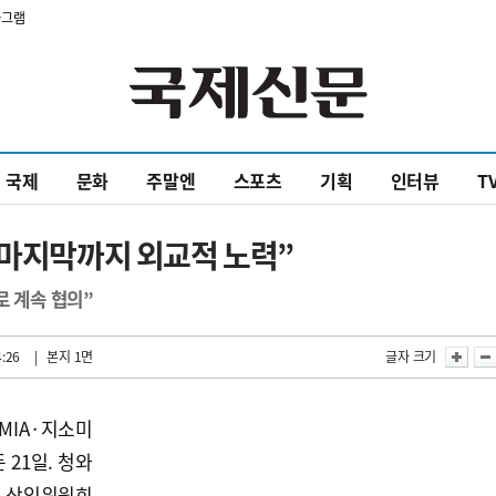
타그램
국제
문화
주말엔
스포츠
기획
인터뷰
T
“마지막까지 외교적 노력”
로 계속 협의”
4:26
| 본지 1면
글자 크기
MIA·지소미
 21일. 청와
) 상임위원회