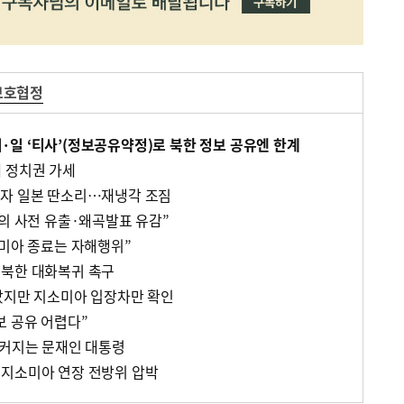
보호협정
일 ‘티사’(정보공유약정)로 북한 정보 공유엔 한계
 정치권 가세
마자 일본 딴소리…재냉각 조짐
합의 사전 유출·왜곡발표 유감”
소미아 종료는 자해행위”
…북한 대화복귀 촉구
났지만 지소미아 입장차만 확인
보 공유 어렵다”
 커지는 문재인 대통령
…지소미아 연장 전방위 압박