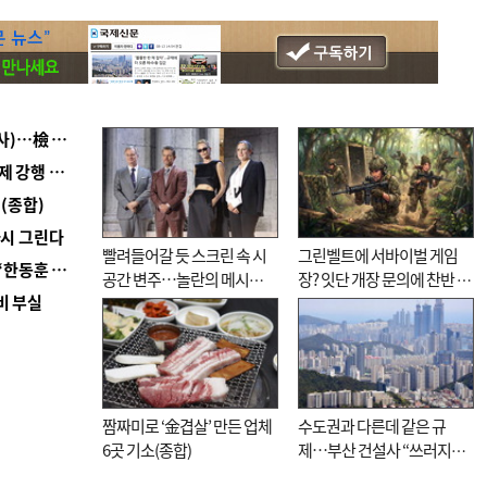
■ 검사 신분 버리고 직급하향(10년 이하 저연차 검사)…檢 중수청행 기피
■ 지역 상권도 말라죽을 판이라…가뭄 속 밀양물축제 강행 논란
(종합)
다시 그린다
빨려들어갈 듯 스크린 속 시
그린벨트에 서바이벌 게임
■ 국힘 부산시당, ‘정이한 조력’ 시의원 윤리위에…‘한동훈 지지’도 신고접수
공간 변주…놀란의 메시지
장? 잇단 개장 문의에 찬반 논
비 부실
는 ‘전쟁 속죄’
쟁
짬짜미로 ‘金겹살’ 만든 업체
수도권과 다른데 같은 규
6곳 기소(종합)
제…부산 건설사 “쓰러지기
직전”