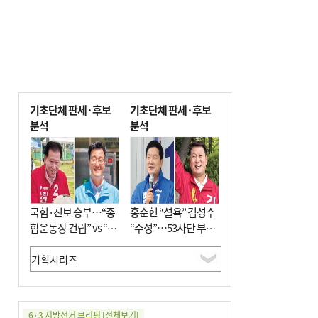
기초단체 판세·후보
기초단체 판세·후보
분석
분석
국힘·진보 승부…“종
홍순헌 “설욕” 김성수
합운동장 건립” vs “출
“수성”…53사단 부지
근 공공버스 도입”
개발엔 한 목소리
6·3 지방선거 브리핑
[전체보기]