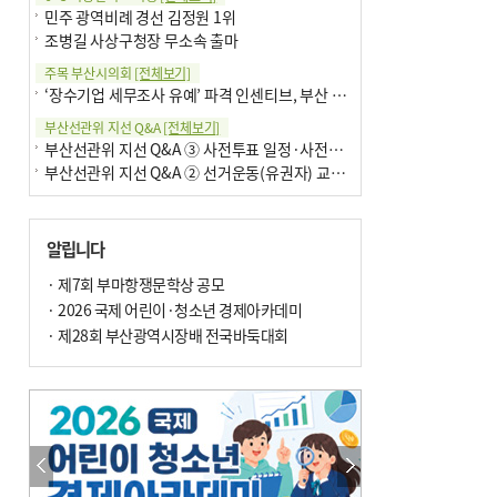
민주 광역비례 경선 김정원 1위
조병길 사상구청장 무소속 출마
주목 부산시의회
[전체보기]
‘장수기업 세무조사 유예’ 파격 인센티브, 부산 유출 막을까
부산선관위 지선 Q&A
[전체보기]
부산선관위 지선 Q&A ③ 사전투표 일정·사전투표함 보관
부산선관위 지선 Q&A ② 선거운동(유권자) 교육감투표용지
알립니다
· 제7회 부마항쟁문학상 공모
· 2026 국제 어린이·청소년 경제아카데미
· 제28회 부산광역시장배 전국바둑대회