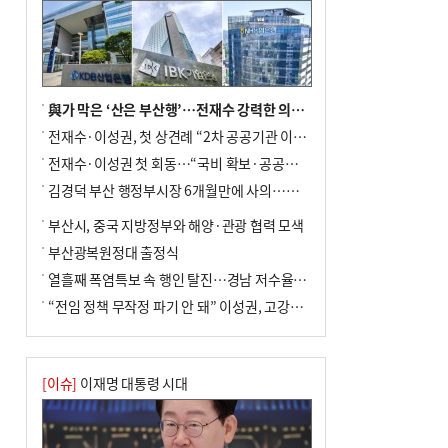
與가 막은 ‘산은 부산행’…전재수 강력한 의지 표명 없인 공염불
전재수·이성권, 첫 상견례 “2차 공공기관 이전 초당 협력”(종합)
전재수·이성권 첫 회동…“국비 확보·공공기관 이전 협력”
김경덕 부산 행정부시장 6개월만에 사의…후임 인선 촉각
부산시, 중국 지방정부와 해양·관광 협력 모색
부산광복원정대 출정식
열흘째 폭염특보 속 행인 탈진…경남 저수율 평년의 절반
“전임 정책 무작정 파기 안 돼” 이성권, 고강도 ‘전재수 견제’ 예고
[이슈]
이재명 대통령 시대