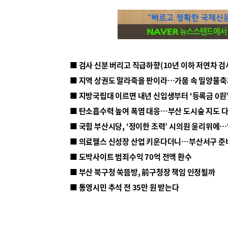
■ 지방국립대 이르면 내년 신입생부터 ‘등록금 0원’
■ 탄소흡수력 높여 폭염 대응…부산 도시숲 지도 
■ 의료헬스 신성장 산업 키운다더니…부산서구 준
■ 도박사이트 범죄수익 70억 전액 환수
■ 부산 북구청 쑥뜸방, 前구청장 책임 인정될까
■ 통영시민 추석 전 35만 원 받는다