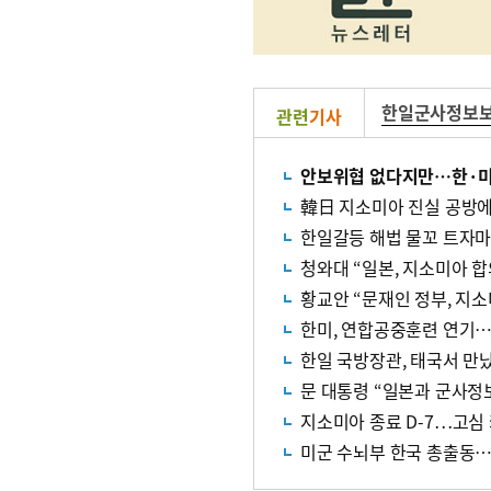
한일군사정보
관련
기사
안보위협 없다지만…한·미·
韓日 지소미아 진실 공방에
한일갈등 해법 물꼬 트자
청와대 “일본, 지소미아 
황교안 “문재인 정부, 지
한미, 연합공중훈련 연기
한일 국방장관, 태국서 만
문 대통령 “일본과 군사정
지소미아 종료 D-7…고심
미군 수뇌부 한국 총출동