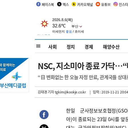
페이스북
엑스
카카오채널
유튜브
인스
사회
정치
경제
해양수산
NSC, 지소미아 종료 가닥…
“日 변화없는 한 오늘 자정 만료, 관계국들 상대
김태경 기자
tgkim@kookje.co.kr
| 입력 : 2019-11-21 20:0
한일 군사정보보호협정(GSO
아)이 종료되는 23일 0시를 앞둔
대는 국가안전보장회의(NSC