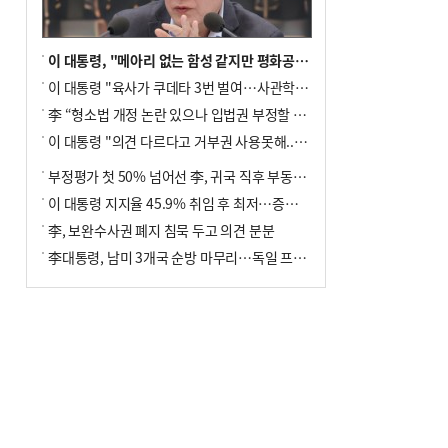
이 대통령, "메아리 없는 함성 같지만 평화공존책 계속해야"
이 대통령 "육사가 쿠데타 3번 벌여…사관학교 통합 신속히 추진"
李 “형소법 개정 논란 있으나 입법권 부정할 만큼은 아냐”(종합)
이 대통령 "의견 다르다고 거부권 사용못해.. 입법권 부정할 상황이라 보기 어려워"
부정평가 첫 50% 넘어선 李, 귀국 직후 부동산·증시 점검(종합)
이 대통령 지지율 45.9% 취임 후 최저…증시 폭락·연임 개헌 논란 영향
李, 보완수사권 폐지 침묵 두고 의견 분분
李대통령, 남미 3개국 순방 마무리…독일 프랑크푸르트 향해 출발