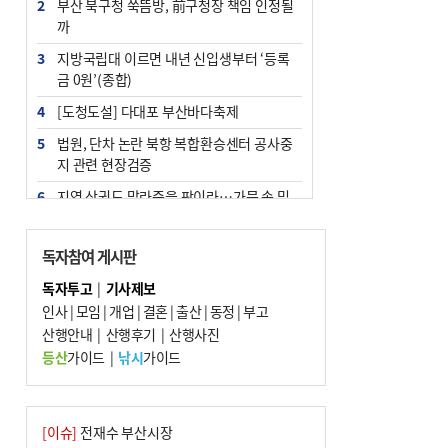
2
부산 북구청 쑥뜸방, 前구청장 책임 인정될
까
3
지방국립대 이르면 내년 신입생부터 ‘등록
금 0원’(종합)
4
[도청도설] 다대포 부산바다축제
5
법원, 단차 논란 북항 복합환승센터 공사중
지 관련 현장검증
6
지역 상권도 말라죽을 판이라…가뭄 속 밀
양물축제 강행 논란
7
통영시민 추석 전 35만 원 받는다
독자참여 게시판
8
해양수산부 신청사 북항재개발 부지에 짓
독자투고
|
기사제보
는다
인사
|
모임
|
개업
|
결혼
|
출산
|
동정
|
부고
9
산행안내
부산 철강공장 50대 노동자 추락사
|
산행후기
|
산행사진
등산
가이드
|
낚시
가이드
10
국힘 부산시당, ‘정이한 조력’ 시의원 윤리
위에…‘한동훈 지지’도 신고접수
[이슈]
전재수 부산시장