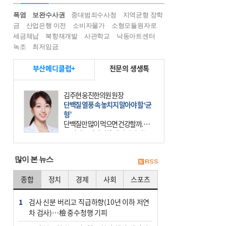
폭염
보완수사권
중대범죄수사청
지역균형 장학
금
산업은행 이전
소비자물가
소형모듈원자로
세금체납
북항재개발
사관학교
낙동아트센터
녹조
최저임금
부산메디클럽+
전문의 생생톡
김주현 웅진한의원 원장
단백질 열풍 속 놓치지 말아야 할 ‘균
형’
단백질만 많이 먹으면 건강할까. 요
즘 건강을 이야기할 때 빠지지 않는
키워드가 단백질이다. 헬스장을 다니
는 젊은 층부터 기초체력을 챙기려는
많이 본 뉴스
중·장년층까지 모두 “
종합
정치
경제
사회
스포츠
1
검사 신분 버리고 직급하향(10년 이하 저연
차 검사)…檢 중수청행 기피