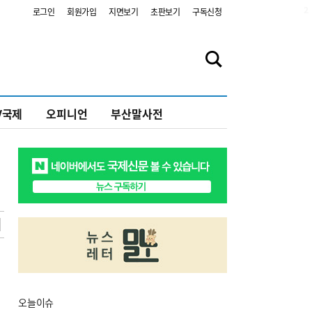
2
로그인
회원가입
지면보기
초판보기
구독신청
V국제
오피니언
부산말사전
오늘
이슈