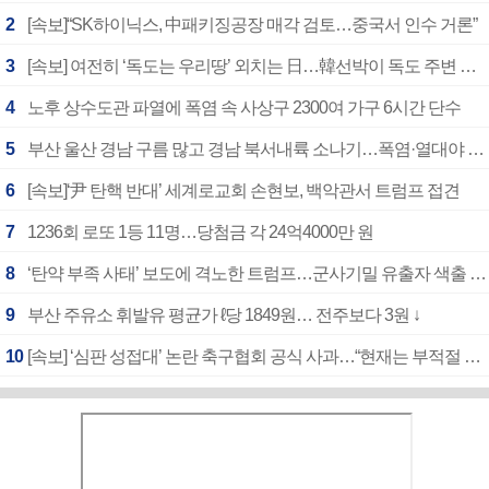
2
[속보]“SK하이닉스, 中패키징공장 매각 검토…중국서 인수 거론”
3
[속보] 여전히 ‘독도는 우리땅’ 외치는 日…韓선박이 독도 주변 해양조사 활동하자 반발
4
노후 상수도관 파열에 폭염 속 사상구 2300여 가구 6시간 단수
5
부산 울산 경남 구름 많고 경남 북서내륙 소나기…폭염·열대야 계속
6
[속보]‘尹 탄핵 반대’ 세계로교회 손현보, 백악관서 트럼프 접견
7
1236회 로또 1등 11명…당첨금 각 24억4000만 원
8
‘탄약 부족 사태’ 보도에 격노한 트럼프…군사기밀 유출자 색출 지시
9
부산 주유소 휘발유 평균가 ℓ당 1849원… 전주보다 3원 ↓
10
[속보] ‘심판 성접대’ 논란 축구협회 공식 사과…“현재는 부적절 행위 없어”