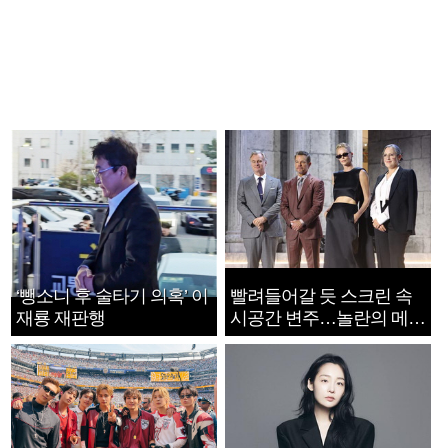
‘뺑소니 후 술타기 의혹’ 이
빨려들어갈 듯 스크린 속
재룡 재판행
시공간 변주…놀란의 메시
지는 ‘전쟁 속죄’