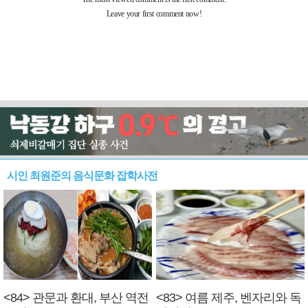
시인 최원준의 음식문화 잡학사전
<84> 관문과 환대, 부산 역전
<83> 여름 제주, 벤자리와 독