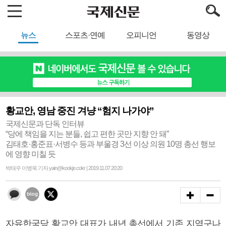
뉴스
스포츠·연예
오피니언
동영상
황교안, 영남 중진 겨냥 “험지 나가야”
국제신문과 단독 인터뷰
“당에 책임을 지는 분들, 쉽고 편한 곳만 지향 안 돼”
김태호·홍준표·서병수 등과 부울경 3선 이상 의원 10명 총선 행보
에 영향 미칠 듯
박태우 이병욱 기자 yain@kookje.cokr | 2019.11.07 20:20
자유한국당 황교안 대표가 내년 총선에서 기존 지역구나