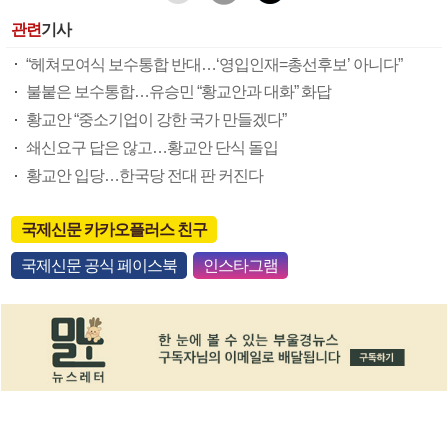
관련
기사
“헤쳐모여식 보수통합 반대…‘영입인재=총선후보’ 아니다”
불붙은 보수통합…유승민 “황교안과 대화” 화답
황교안 “중소기업이 강한 국가 만들겠다”
쇄신요구 답은 않고…황교안 단식 돌입
황교안 입당…한국당 전대 판 커진다
국제신문 카카오플러스 친구
국제신문 공식 페이스북
인스타그램