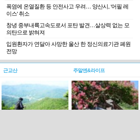
폭염에 온열질환 등 안전사고 우려… 양산시, '어필 레
이스' 취소
창녕 중부내륙고속도로서 포탄 발견…살상력 없는 모
의탄으로 밝혀져
입원환자가 연달아 사망한 울산 한 정신의료기관 폐원
전망
근교산
주말엔&라이프
근교산&그너머…상주·문경
폭염보다 더 뜨거워라…100
청화산~시루봉
일을 붉게 불태울 ‘선비정신’