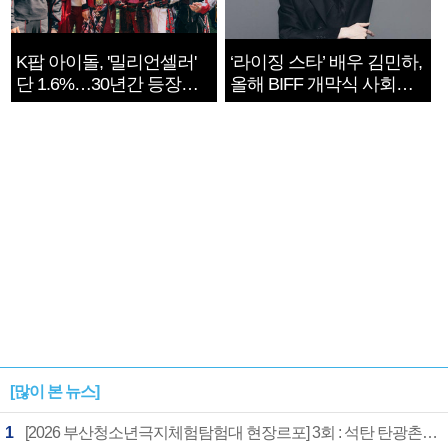
K팝 아이돌, '밀리언셀러'
‘라이징 스타’ 배우 김민하,
단 1.6%…30년간 등장
올해 BIFF 개막식 사회자
1182개팀 전수조사
확정
[많이 본 뉴스]
1
[2026 부산청소년극지체험탐험대 현장르포] 3회 : 석탄 탄광촌에서 북극 연구의 중심지로