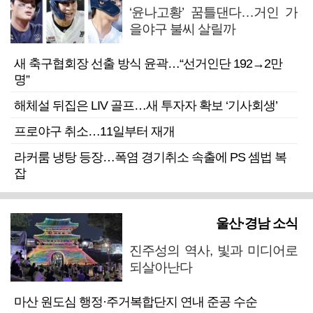
‘윤나고황’ 꿈틀댄다…거인 가
을야구 불씨 살릴까
새 축구협회장 선출 방식 윤곽…“선거인단 192→2만
명”
해체설 뒤집은 LIV 골프…새 투자자 확보 ‘기사회생’
프로야구 취소…11일부터 재개
라커룸 냉탕 등장…폭염 경기취소 속출에 PS 셈법 복
잡
울산·경남 소식
진주성의 역사, 빛과 미디어로
되살아난다
마산 원도심 행정·주거복합단지 연내 준공 수순