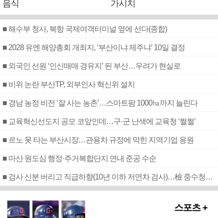
음식
가시치
■ 해수부 청사, 북항 국제여객터미널 옆에 선다(종합)
■ 2028 유엔 해양총회 개최지, ‘부산이냐 제주냐’ 10일 결정
■ 외국인 선원 ‘인신매매 경유지’ 된 부산…우려가 현실로
■ 비위 논란 부산TP, 외부인사 혁신위 설치
■ 경남 농정 비전 ‘잘 사는 농촌’…스마트팜 1000㏊까지 늘린다
■ 교육혁신선도지 공모 코앞인데…구·군 난색에 교육청 ‘쩔쩔’
■ 르노 못 타는 부산시장…관용차 규정에 막힌 지역기업 응원
■ 마산 원도심 행정·주거복합단지 연내 준공 수순
■ 검사 신분 버리고 직급하향(10년 이하 저연차 검사)…檢 중수청행 기피
스포츠 +