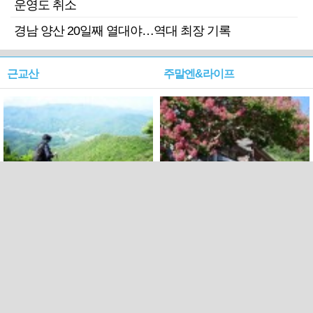
운영도 취소
경남 양산 20일째 열대야…역대 최장 기록
근교산
주말엔&라이프
근교산&그너머…상주·문경
폭염보다 더 뜨거워라…100
청화산~시루봉
일을 붉게 불태울 ‘선비정신’
피었네
PC버전
엑스
페이스북
Copyright ⓒ 2015 All rights reserved by 국제신문