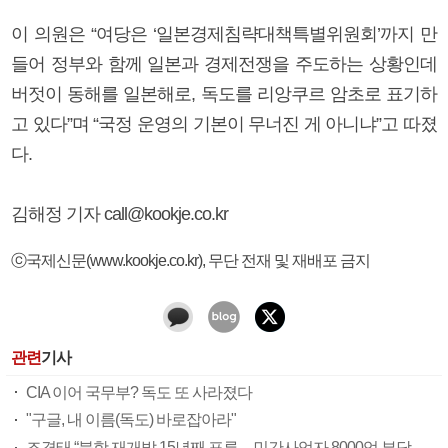
이 의원은 “여당은 ‘일본경제침략대책특별위원회’까지 만
들어 정부와 함께 일본과 경제전쟁을 주도하는 상황인데
버젓이 동해를 일본해로, 독도를 리앙쿠르 암초로 표기하
고 있다”며 “국정 운영의 기본이 무너진 게 아니냐”고 따졌
다.
김해정 기자 call@kookje.co.kr
ⓒ국제신문(www.kookje.co.kr), 무단 전재 및 재배포 금지
관련
기사
CIA 이어 국무부? 독도 또 사라졌다
"구글, 내 이름(독도) 바로잡아라"
조경태 “북항 재개발 15년째 표류…민간사업자 8000억 부당이득”