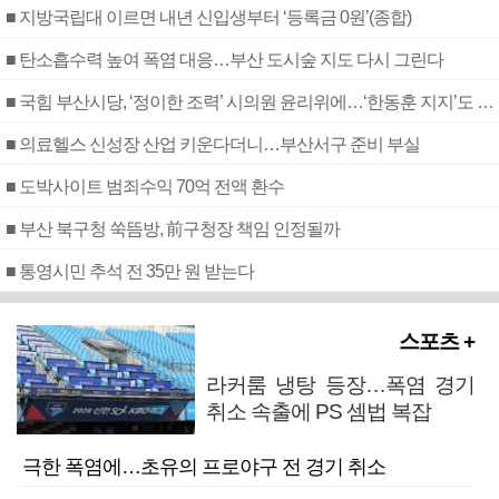
■ 지방국립대 이르면 내년 신입생부터 ‘등록금 0원’(종합)
■ 탄소흡수력 높여 폭염 대응…부산 도시숲 지도 다시 그린다
■ 국힘 부산시당, ‘정이한 조력’ 시의원 윤리위에…‘한동훈 지지’도 신고접수
■ 의료헬스 신성장 산업 키운다더니…부산서구 준비 부실
■ 도박사이트 범죄수익 70억 전액 환수
■ 부산 북구청 쑥뜸방, 前구청장 책임 인정될까
■ 통영시민 추석 전 35만 원 받는다
스포츠 +
라커룸 냉탕 등장…폭염 경기
취소 속출에 PS 셈법 복잡
극한 폭염에…초유의 프로야구 전 경기 취소