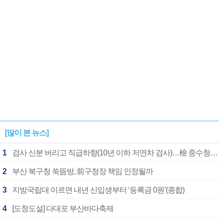
[많이 본 뉴스]
1
검사 신분 버리고 직급하향(10년 이하 저연차 검사)…檢 중수청행 기피
2
부산 북구청 쑥뜸방, 前구청장 책임 인정될까
3
지방국립대 이르면 내년 신입생부터 ‘등록금 0원’(종합)
4
[도청도설] 다대포 부산바다축제