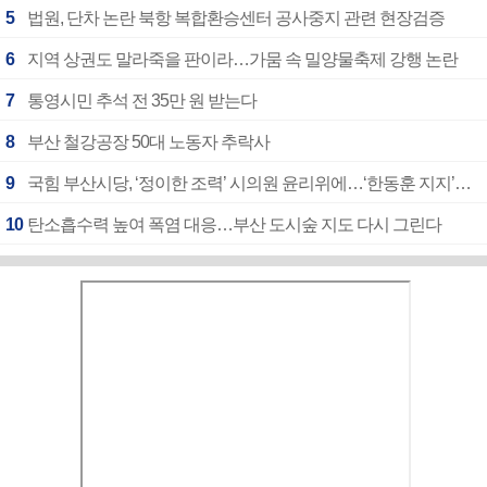
5
법원, 단차 논란 북항 복합환승센터 공사중지 관련 현장검증
6
지역 상권도 말라죽을 판이라…가뭄 속 밀양물축제 강행 논란
7
통영시민 추석 전 35만 원 받는다
8
부산 철강공장 50대 노동자 추락사
9
국힘 부산시당, ‘정이한 조력’ 시의원 윤리위에…‘한동훈 지지’도 신고접수
10
탄소흡수력 높여 폭염 대응…부산 도시숲 지도 다시 그린다