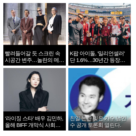
빨려들어갈 듯 스크린 속
K팝 아이돌, '밀리언셀러'
시공간 변주…놀란의 메시
단 1.6%…30년간 등장
지는 ‘전쟁 속죄’
1182개팀 전수조사
‘라이징 스타’ 배우 김민하,
친일 논란 빚은 가수 남인
올해 BIFF 개막식 사회자
수 공개 토론회 열린다.
확정