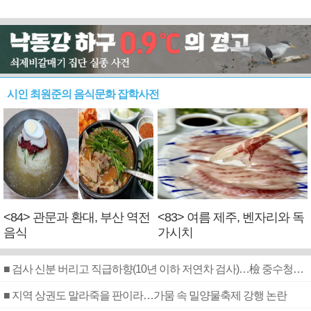
시인 최원준의 음식문화 잡학사전
<84> 관문과 환대, 부산 역전
<83> 여름 제주, 벤자리와 독
음식
가시치
■ 검사 신분 버리고 직급하향(10년 이하 저연차 검사)…檢 중수청행 기피
■ 지역 상권도 말라죽을 판이라…가뭄 속 밀양물축제 강행 논란