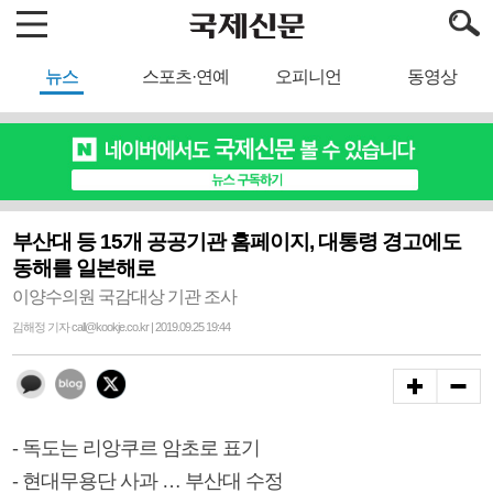
뉴스
스포츠·연예
오피니언
동영상
부산대 등 15개 공공기관 홈페이지, 대통령 경고에도
동해를 일본해로
이양수의원 국감대상 기관 조사
김해정 기자 call@kookje.co.kr | 2019.09.25 19:44
- 독도는 리앙쿠르 암초로 표기
- 현대무용단 사과 … 부산대 수정