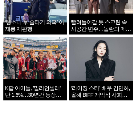
‘뺑소니 후 술타기 의혹’ 이
빨려들어갈 듯 스크린 속
재룡 재판행
시공간 변주…놀란의 메시
지는 ‘전쟁 속죄’
K팝 아이돌, '밀리언셀러'
‘라이징 스타’ 배우 김민하,
단 1.6%…30년간 등장
올해 BIFF 개막식 사회자
1182개팀 전수조사
확정