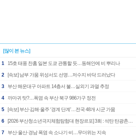
[많이 본 뉴스]
1
15호 태풍 찬홈 일본 도쿄 관통할 듯…동해안에 비 뿌리나
2
[속보] 남부 가뭄 위성서도 선명…저수지 바닥 드러났다
3
부산 해운대구 아파트 14층서 불…실외기 과열 추정
4
까마귀 탓?…폭염 속 부산 북구 986가구 정전
5
[속보] 부산·김해·울주 ‘경계 단계’…전국 48개 시군 가뭄
6
[2026 부산청소년극지체험탐험대 현장르포] 3회 : 석탄 탄광촌에서 북극 연구의 중심지로
7
부산·울산·경남 폭염 속 소나기·비…무더위는 지속