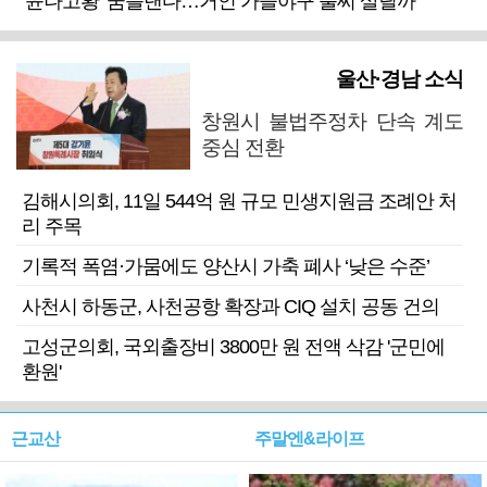
‘윤나고황’ 꿈틀댄다…거인 가을야구 불씨 살릴까
울산·경남 소식
창원시 불법주정차 단속 계도
중심 전환
김해시의회, 11일 544억 원 규모 민생지원금 조례안 처
리 주목
기록적 폭염·가뭄에도 양산시 가축 폐사 ‘낮은 수준’
사천시 하동군, 사천공항 확장과 CIQ 설치 공동 건의
고성군의회, 국외출장비 3800만 원 전액 삭감 '군민에
환원'
근교산
주말엔&라이프