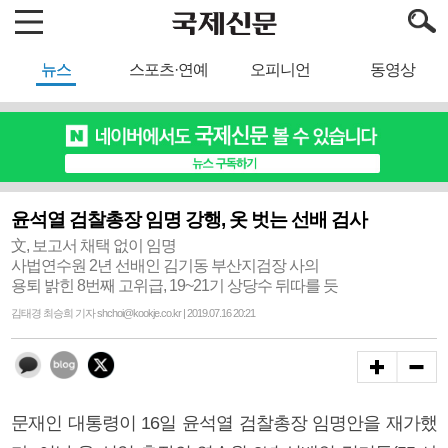
뉴스
스포츠·연예
오피니언
동영상
윤석열 검찰총장 임명 강행, 옷 벗는 선배 검사
文, 보고서 채택 없이 임명
사법연수원 2년 선배인 김기동 부산지검장 사의
용퇴 밝힌 8번째 고위급, 19~21기 상당수 뒤따를 듯
김태경 최승희 기자 shchoi@kookje.co.kr | 2019.07.16 20:21
문재인 대통령이 16일 윤석열 검찰총장 임명안을 재가했