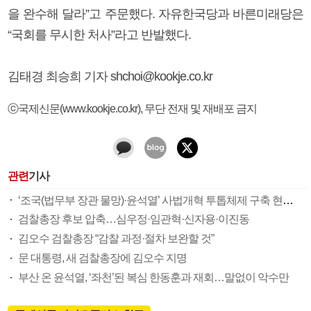
을 완수해 달라”고 주문했다. 자유한국당과 바른미래당은
“국회를 무시한 처사”라고 반발했다.
김태경 최승희 기자 shchoi@kookje.co.kr
ⓒ국제신문(www.kookje.co.kr), 무단 전재 및 재배포 금지
관련
기사
‘조국(법무부 장관 물망)·윤석열’ 사법개혁 투톱체제 구축 현실화 수순
검찰총장 후보 압축…심우정·임관혁·신자용·이진동
김오수 검찰총장 “감찰 과정·절차 보완할 것”
문 대통령, 새 검찰총장에 김오수 지명
부산 온 윤석열, ‘좌천’된 복심 한동훈과 재회…말없이 악수만