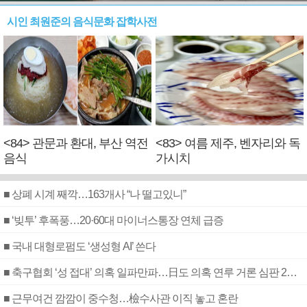
시인 최원준의 음식문화 잡학사전
<84> 관문과 환대, 부산 역전
<83> 여름 제주, 벤자리와 독
음식
가시치
■ 상폐 시계 째깍…163개사 “나 떨고있니”
■ ‘빚투’ 후폭풍…20·60대 마이너스통장 연체 급증
■ 국내 대형로펌도 ‘생성형 AI’ 쓴다
■ 축구협회 ‘성 접대’ 의혹 일파만파…日도 의혹 연루 거론 심판 2명 조사
■ 근무여건 깜깜이 중수청…檢수사관 이직 놓고 혼란