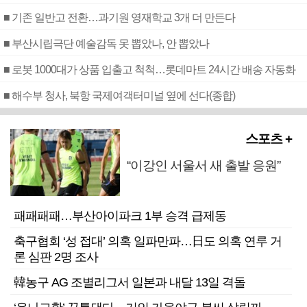
■ 기존 일반고 전환…과기원 영재학교 3개 더 만든다
■ 부산시립극단 예술감독 못 뽑았나, 안 뽑았나
■ 로봇 1000대가 상품 입출고 척척…롯데마트 24시간 배송 자동화
■ 해수부 청사, 북항 국제여객터미널 옆에 선다(종합)
스포츠 +
“이강인 서울서 새 출발 응원”
패패패패…부산아이파크 1부 승격 급제동
축구협회 ‘성 접대’ 의혹 일파만파…日도 의혹 연루 거
론 심판 2명 조사
韓농구 AG 조별리그서 일본과 내달 13일 격돌