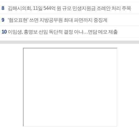
8
김해시의회, 11일 544억 원 규모 민생지원금 조례안 처리 주목
9
‘혐오표현’ 쓰면 지방공무원 최대 파면까지 중징계
10
이임생, 홍명보 선임 독단적 결정 아냐…면담 메모 제출