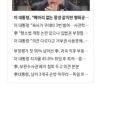
이 대통령, "메아리 없는 함성 같지만 평화공존책 계속해야"
이 대통령 "육사가 쿠데타 3번 벌여…사관학교 통합 신속히 추진"
李 “형소법 개정 논란 있으나 입법권 부정할 만큼은 아냐”(종합)
이 대통령 "의견 다르다고 거부권 사용못해.. 입법권 부정할 상황이라 보기 어려워"
부정평가 첫 50% 넘어선 李, 귀국 직후 부동산·증시 점검(종합)
이 대통령 지지율 45.9% 취임 후 최저…증시 폭락·연임 개헌 논란 영향
李, 보완수사권 폐지 침묵 두고 의견 분분
李대통령, 남미 3개국 순방 마무리…독일 프랑크푸르트 향해 출발