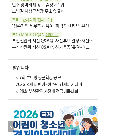
민주 광역비례 경선 김정원 1위
조병길 사상구청장 무소속 출마
주목 부산시의회
[전체보기]
‘장수기업 세무조사 유예’ 파격 인센티브, 부산 유출 막을까
부산선관위 지선 Q&A
[전체보기]
부산선관위 지선 Q&A ③ 사전투표 일정·사전투표함 보관
부산선관위 지선 Q&A ② 선거운동(유권자) 교육감투표용지
알립니다
· 제7회 부마항쟁문학상 공모
· 2026 국제 어린이·청소년 경제아카데미
· 제28회 부산광역시장배 전국바둑대회