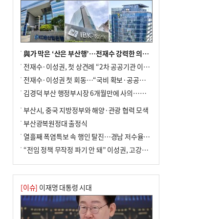
與가 막은 ‘산은 부산행’…전재수 강력한 의지 표명 없인 공염불
전재수·이성권, 첫 상견례 “2차 공공기관 이전 초당 협력”(종합)
전재수·이성권 첫 회동…“국비 확보·공공기관 이전 협력”
김경덕 부산 행정부시장 6개월만에 사의…후임 인선 촉각
부산시, 중국 지방정부와 해양·관광 협력 모색
부산광복원정대 출정식
열흘째 폭염특보 속 행인 탈진…경남 저수율 평년의 절반
“전임 정책 무작정 파기 안 돼” 이성권, 고강도 ‘전재수 견제’ 예고
[이슈]
이재명 대통령 시대