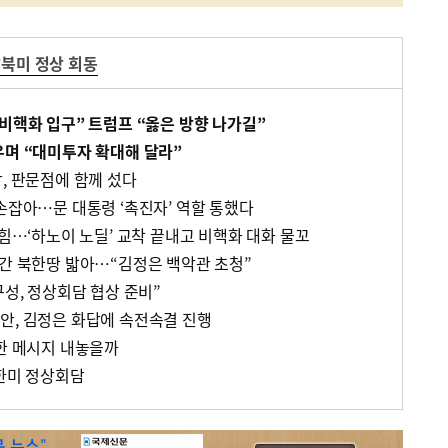
북미 정상 회동
비핵화 입구” 트럼프 “옳은 방향 나가길”
우며 “대미투자 확대해 달라”
, 판문점에 함께 섰다
손잡아…문 대통령 ‘촉진자’ 역할 통했다
 힘…‘하노이 노딜’ 교착 끝내고 비핵화 대화 물꼬
분간 북한땅 밟아…“김정은 백악관 초청”
구성, 정상회담 협상 준비”
안, 김정은 화답에 속전속결 진행
향한 메시지 내놓을까
 한미 정상회담