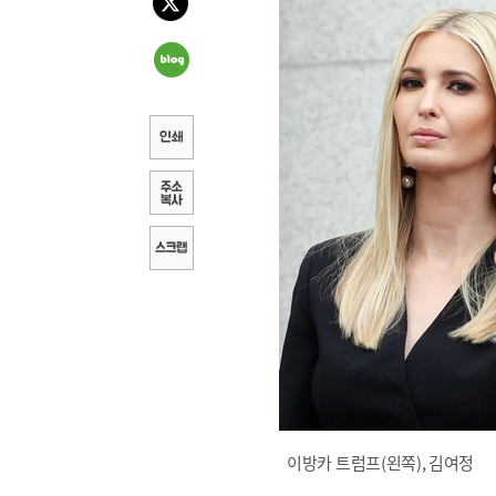
이방카 트럼프(왼쪽), 김여정