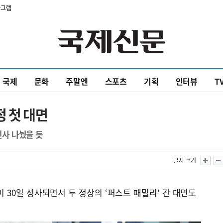
타그램
국제
문화
주말엔
스포츠
기획
인터뷰
T
정 첫 대면
인사 나눴을 듯
글자 크기
 30일 성사되면서 두 정상의 ‘퍼스트 패밀리’ 간 대면도