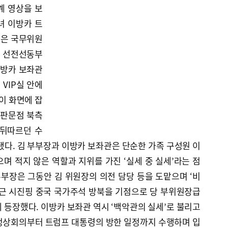
계 영상을 보
녀 이방카 트
정은 국무위원
 선전선동부
이방카 보좌관
VIP실 안에
이 화면에 잡
 판문점 북측
 뒤따르던 수
됐다. 김 부부장과 이방카 보좌관은 단순한 가족 구성원 이
며 적지 않은 역할과 지위를 가진 ‘실세 중 실세’라는 점
부부장은 그동안 김 위원장의 의전 담당 등을 도맡으며 ‘비
최근 시진핑 중국 국가주석 방북을 기점으로 당 부위원장급
 등장했다. 이방카 보좌관 역시 ‘백악관의 실세’로 불리고
국) 정상회의부터 트럼프 대통령의 방한 일정까지 수행하며 입