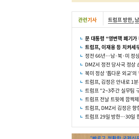
관련
기사
트럼프 방한
,
남
문 대통령 “영변핵 폐기가 
트럼프, 이재용 등 치켜세
정전 66년…남·북·미 정상
DMZ서 정전 당사국 정상 
북미 정상 ‘톱다운 외교’의
트럼프, 김정은 안내로 1
트럼프 “2~3주간 실무팀 
트럼프 전날 트윗에 깜짝제
트럼프, DMZ서 김정은 
트럼프 29일 방한…30일