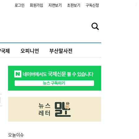
2
로그인
회원가입
지면보기
초판보기
구독신청
V국제
오피니언
부산말사전
오늘
이슈