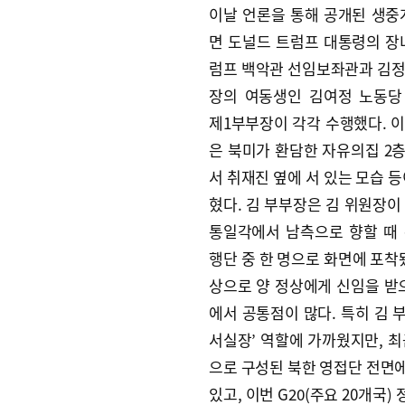
이날 언론을 통해 공개된 생중
면 도널드 트럼프 대통령의 장
럼프 백악관 선임보좌관과 김
장의 여동생인 김여정 노동당
제1부부장이 각각 수행했다. 
은 북미가 환담한 자유의집 2층 
서 취재진 옆에 서 있는 모습 등
혔다. 김 부부장은 김 위원장이
통일각에서 남측으로 향할 때
행단 중 한 명으로 화면에 포착
상으로 양 정상에게 신임을 받으
에서 공통점이 많다. 특히 김 
서실장’ 역할에 가까웠지만, 
으로 구성된 북한 영접단 전면에
있고, 이번 G20(주요 20개