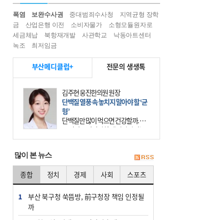
폭염
보완수사권
중대범죄수사청
지역균형 장학
금
산업은행 이전
소비자물가
소형모듈원자로
세금체납
북항재개발
사관학교
낙동아트센터
녹조
최저임금
부산메디클럽+
전문의 생생톡
김주현 웅진한의원 원장
단백질 열풍 속 놓치지 말아야 할 ‘균
형’
단백질만 많이 먹으면 건강할까. 요
즘 건강을 이야기할 때 빠지지 않는
키워드가 단백질이다. 헬스장을 다니
는 젊은 층부터 기초체력을 챙기려는
많이 본 뉴스
중·장년층까지 모두 “
종합
정치
경제
사회
스포츠
1
부산 북구청 쑥뜸방, 前구청장 책임 인정될
까