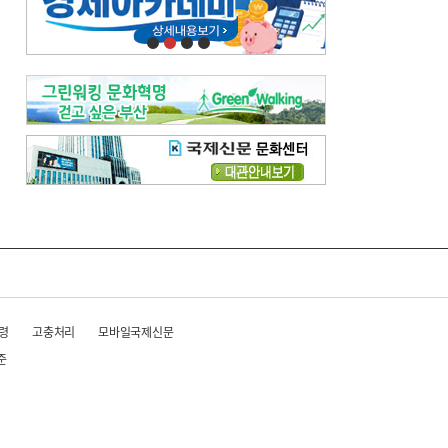
령
고충처리
모바일국제신문
준