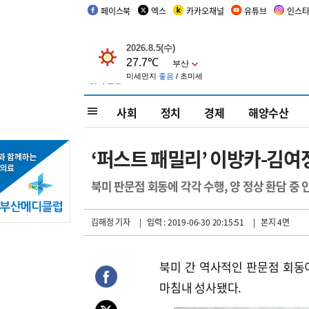
페이스북
엑스
카카오채널
유튜브
인스
사회
정치
경제
해양수산
‘퍼스트 패밀리’ 이방카-김여
북미 판문점 회동에 각각 수행, 양 정상 환담 중 
김해정 기자
| 입력 : 2019-06-30 20:15:51
| 본지 4면
북미 간 역사적인 판문점 회동이
마침내 성사됐다.