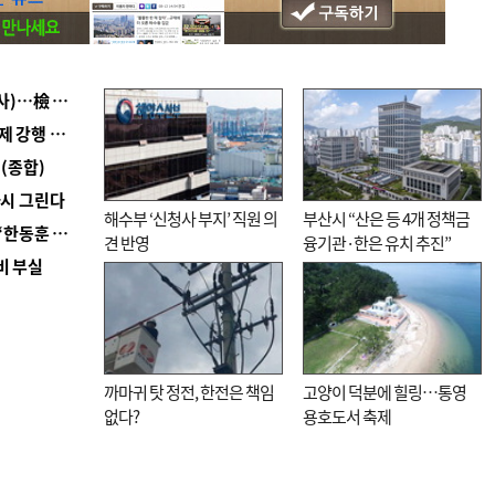
■ 검사 신분 버리고 직급하향(10년 이하 저연차 검사)…檢 중수청행 기피
■ 지역 상권도 말라죽을 판이라…가뭄 속 밀양물축제 강행 논란
(종합)
다시 그린다
해수부 ‘신청사 부지’ 직원 의
부산시 “산은 등 4개 정책금
■ 국힘 부산시당, ‘정이한 조력’ 시의원 윤리위에…‘한동훈 지지’도 신고접수
견 반영
융기관·한은 유치 추진”
비 부실
까마귀 탓 정전, 한전은 책임
고양이 덕분에 힐링…통영
없다?
용호도서 축제