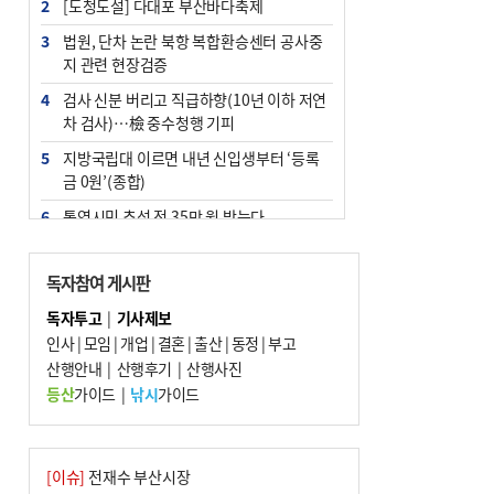
2
[도청도설] 다대포 부산바다축제
3
법원, 단차 논란 북항 복합환승센터 공사중
지 관련 현장검증
4
검사 신분 버리고 직급하향(10년 이하 저연
차 검사)…檢 중수청행 기피
5
지방국립대 이르면 내년 신입생부터 ‘등록
금 0원’(종합)
6
통영시민 추석 전 35만 원 받는다
7
부산 철강공장 50대 노동자 추락사
독자참여 게시판
8
국힘 부산시당, ‘정이한 조력’ 시의원 윤리
위에…‘한동훈 지지’도 신고접수
독자투고
|
기사제보
인사
|
모임
|
개업
|
결혼
|
출산
|
동정
|
부고
9
탄소흡수력 높여 폭염 대응…부산 도시숲
산행안내
지도 다시 그린다
|
산행후기
|
산행사진
등산
가이드
|
낚시
가이드
10
지역 상권도 말라죽을 판이라…가뭄 속 밀
양물축제 강행 논란
[이슈]
전재수 부산시장