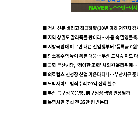
■ 지방국립대 이르면 내년 신입생부터 ‘등록금 0원’
■ 탄소흡수력 높여 폭염 대응…부산 도시숲 지도 
■ 의료헬스 신성장 산업 키운다더니…부산서구 준
■ 도박사이트 범죄수익 70억 전액 환수
■ 부산 북구청 쑥뜸방, 前구청장 책임 인정될까
■ 통영시민 추석 전 35만 원 받는다