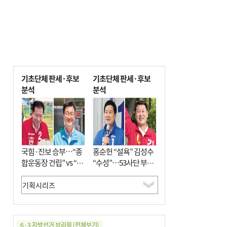
기초단체 판세·후보
기초단체 판세·후보
분석
분석
국힘·진보 승부…“종
홍순헌 “설욕” 김성수
합운동장 건립” vs “출
“수성”…53사단 부지
근 공공버스 도입”
개발엔 한 목소리
6·3 지방선거 브리핑
[전체보기]