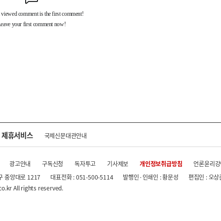
제휴서비스
국제신문대관안내
광고안내
구독신청
독자투고
기사제보
개인정보취급방침
언론윤리강
구 중앙대로 1217
대표전화 : 051-500-5114
발행인·인쇄인 : 황문성
편집인 : 오상
.kr All rights reserved.