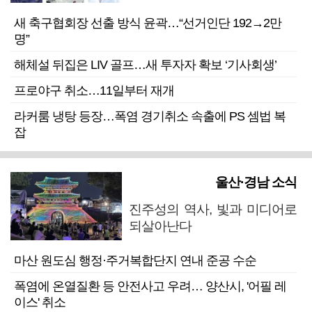
새 축구협회장 선출 방식 윤곽…“선거인단 192→2만
명”
해체설 뒤집은 LIV 골프…새 투자자 확보 ‘기사회생’
프로야구 취소…11일부터 재개
라커룸 냉탕 등장…폭염 경기취소 속출에 PS 셈법 복
잡
울산·경남 소식
진주성의 역사, 빛과 미디어로
되살아난다
마산 원도심 행정·주거복합단지 연내 준공 수순
폭염에 온열질환 등 안전사고 우려… 양산시, '어필 레
이스' 취소