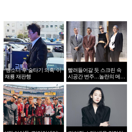
‘뺑소니 후 술타기 의혹’ 이
빨려들어갈 듯 스크린 속
재룡 재판행
시공간 변주…놀란의 메시
지는 ‘전쟁 속죄’