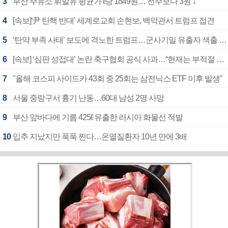
3
부산 주유소 휘발유 평균가 ℓ당 1849원… 전주보다 3원 ↓
4
[속보]‘尹 탄핵 반대’ 세계로교회 손현보, 백악관서 트럼프 접견
5
‘탄약 부족 사태’ 보도에 격노한 트럼프…군사기밀 유출자 색출 지시
6
[속보] ‘심판 성접대’ 논란 축구협회 공식 사과…“현재는 부적절 행위 없어”
7
"올해 코스피 사이드카 43회 중 25회는 삼전닉스 ETF 이후 발생"
8
서울 중랑구서 흉기 난동…60대 남성 2명 사망
9
부산 앞바다에 기름 425ℓ 유출한 러시아 화물선 적발
10
입추 지났지만 푹푹 찐다…온열질환자 10년 만에 3배