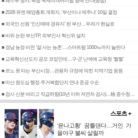
■ 해수부 청사, 북항 국제여객터미널 옆에 선다(종합)
■ 2028 유엔 해양총회 개최지, ‘부산이냐 제주냐’ 10일 결정
■ 외국인 선원 ‘인신매매 경유지’ 된 부산…우려가 현실로
■ 비위 논란 부산TP, 외부인사 혁신위 설치
■ 경남 농정 비전 ‘잘 사는 농촌’…스마트팜 1000㏊까지 늘린다
■ 교육혁신선도지 공모 코앞인데…구·군 난색에 교육청 ‘쩔쩔’
■ 르노 못 타는 부산시장…관용차 규정에 막힌 지역기업 응원
■ 마산 원도심 행정·주거복합단지 연내 준공 수순
■ 검사 신분 버리고 직급하향(10년 이하 저연차 검사)…檢 중수청행 기피
스포츠 +
‘윤나고황’ 꿈틀댄다…거인 가
을야구 불씨 살릴까