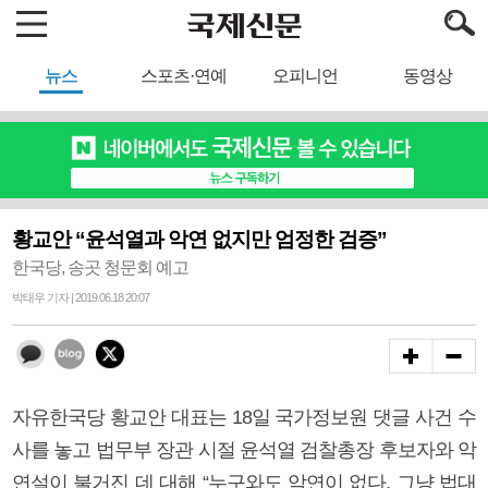
뉴스
스포츠·연예
오피니언
동영상
황교안 “윤석열과 악연 없지만 엄정한 검증”
한국당, 송곳 청문회 예고
박태우 기자 | 2019.06.18 20:07
자유한국당 황교안 대표는 18일 국가정보원 댓글 사건 수
사를 놓고 법무부 장관 시절 윤석열 검찰총장 후보자와 악
연설이 불거진 데 대해 “누구와도 악연이 없다. 그냥 법대