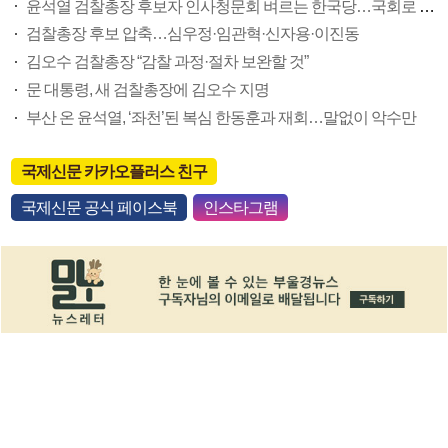
윤석열 검찰총장 후보자 인사청문회 벼르는 한국당…국회로 컴백하나
검찰총장 후보 압축…심우정·임관혁·신자용·이진동
김오수 검찰총장 “감찰 과정·절차 보완할 것”
문 대통령, 새 검찰총장에 김오수 지명
부산 온 윤석열, ‘좌천’된 복심 한동훈과 재회…말없이 악수만
국제신문 카카오플러스 친구
국제신문 공식 페이스북
인스타그램