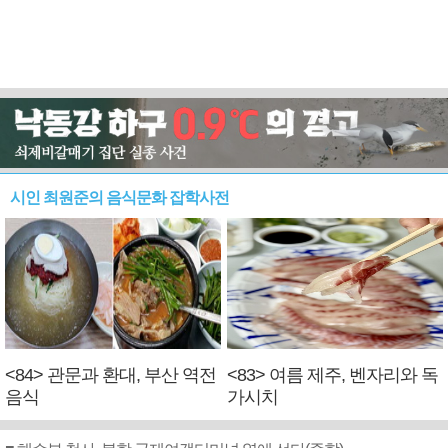
시인 최원준의 음식문화 잡학사전
<84> 관문과 환대, 부산 역전
<83> 여름 제주, 벤자리와 독
음식
가시치