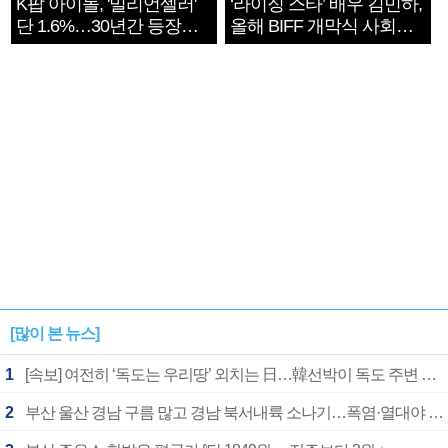
K팝 아이돌, '밀리언셀러'
‘라이징 스타’ 배우 김민하,
단 1.6%…30년간 등장
올해 BIFF 개막식 사회자
1182개팀 전수조사
확정
[많이 본 뉴스]
1
[속보] 여전히 ‘독도는 우리땅’ 외치는 日…韓선박이 독도 주변 해양조사 활동하자 반발
2
부산 울산 경남 구름 많고 경남 북서내륙 소나기…폭염·열대야 계속