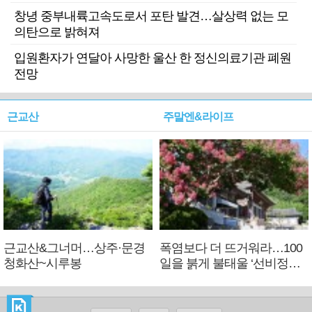
창녕 중부내륙고속도로서 포탄 발견…살상력 없는 모
의탄으로 밝혀져
입원환자가 연달아 사망한 울산 한 정신의료기관 폐원
전망
근교산
주말엔&라이프
근교산&그너머…상주·문경
폭염보다 더 뜨거워라…100
청화산~시루봉
일을 붉게 불태울 ‘선비정신’
피었네