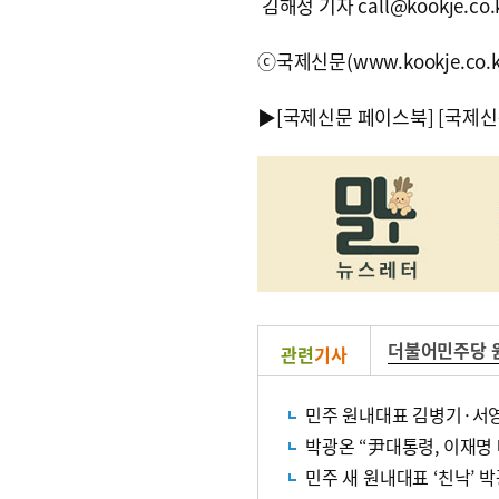
김해정 기자 call@kookje.co.
ⓒ국제신문(www.kookje.co.
▶
[국제신문 페이스북]
[국제신
더불어민주당 
관련
기사
민주 원내대표 김병기·서
박광온 “尹대통령, 이재명
민주 새 원내대표 ‘친낙’