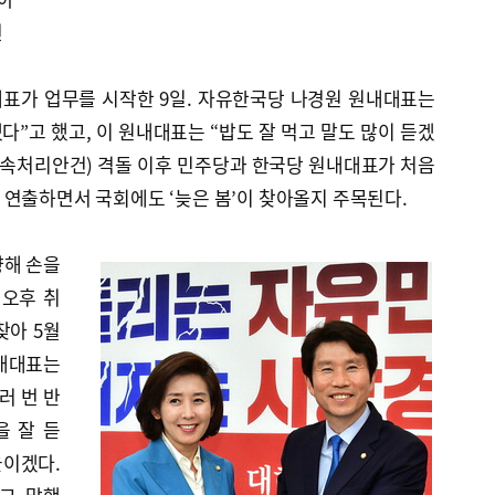
전
표가 업무를 시작한 9일. 자유한국당 나경원 원내대표는
다”고 했고, 이 원내대표는 “밥도 잘 먹고 말도 많이 듣겠
신속처리안건) 격돌 이후 민주당과 한국당 원내대표가 처음
연출하면서 국회에도 ‘늦은 봄’이 찾아올지 주목된다.
향해 손을
 오후 취
찾아 5월
내대표는
러 번 반
을 잘 듣
울이겠다.