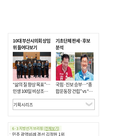
10대 부산시의회 상임
기초단체 판세·후보
위 들여다보기
분석
“삶의 질 향상 목표”…
국힘·진보 승부…“종
민생 100일 비상조치
합운동장 건립” vs “출
면밀 심사
근 공공버스 도입”
6·3 지방선거 브리핑
[전체보기]
민주 광역비례 경선 김정원 1위