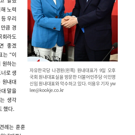
고 말했
위해 노력
 등 우리
 만큼 경
시국회라도
면 좋겠
표는 “이
이 원하는
자유한국당 나경원(왼쪽) 원내대표가 9일 오후
트너로 생
국회 원내대표실을 방문한 더불어민주당 이인영
는 원내대
신임 원내대표와 악수하고 있다. 이용우 기자 yw
와대 말을
lee@kookje.co.kr
라는 생각
 했다.
상견례는 훈훈