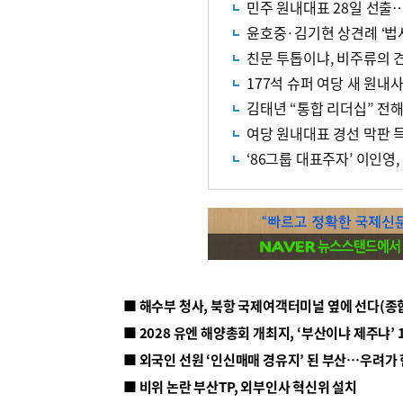
민주 원내대표 28일 선출
윤호중·김기현 상견례 ‘법
친문 투톱이냐, 비주류의 
177석 슈퍼 여당 새 원
김태년 “통합 리더십” 전해
여당 원내대표 경선 막판 
‘86그룹 대표주자’ 이인영
■ 해수부 청사, 북항 국제여객터미널 옆에 선다(종
■ 2028 유엔 해양총회 개최지, ‘부산이냐 제주냐’ 
■ 외국인 선원 ‘인신매매 경유지’ 된 부산…우려가
■ 비위 논란 부산TP, 외부인사 혁신위 설치