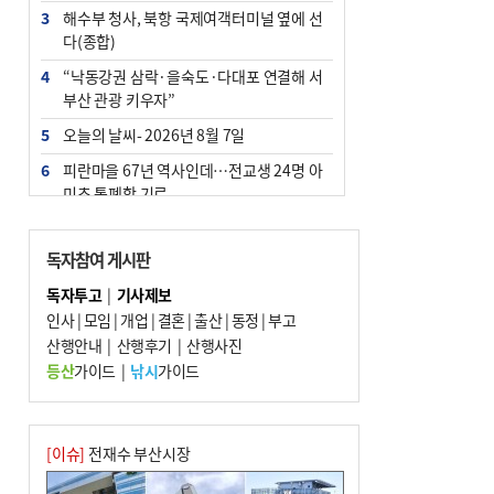
3
해수부 청사, 북항 국제여객터미널 옆에 선
다(종합)
4
“낙동강권 삼락·을숙도·다대포 연결해 서
부산 관광 키우자”
5
오늘의 날씨- 2026년 8월 7일
6
피란마을 67년 역사인데…전교생 24명 아
미초 통폐합 기로
7
[사설] 해수부 신청사 북항으로 확정, 해양
수도 도약의 전환점
독자참여 게시판
8
부울경 주말부터 비소식…‘극한 폭염’ 한풀
독자투고
|
기사제보
꺾일 듯
인사
|
모임
|
개업
|
결혼
|
출산
|
동정
|
부고
9
산행안내
외국인 선원 ‘인신매매 경유지’ 된 부산…
|
산행후기
|
산행사진
우려가 현실로
등산
가이드
|
낚시
가이드
10
르노 못 타는 부산시장…관용차 규정에 막
힌 지역기업 응원
[이슈]
전재수 부산시장