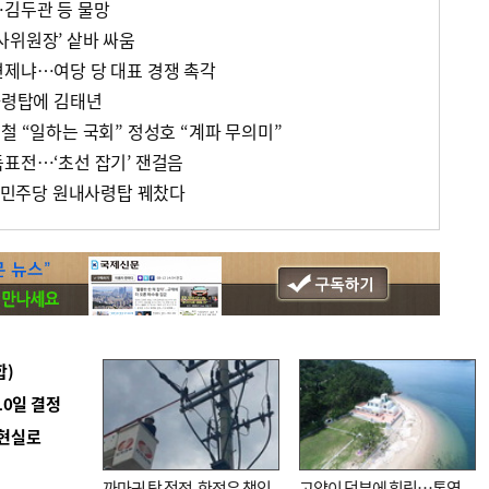
…김두관 등 물망
사위원장’ 샅바 싸움
견제냐…여당 당 대표 경쟁 촉각
내사령탑에 김태년
철 “일하는 국회” 정성호 “계파 무의미”
득표전…‘초선 잡기’ 잰걸음
, 민주당 원내사령탑 꿰찼다
합)
10일 결정
 현실로
까마귀 탓 정전, 한전은 책임
고양이 덕분에 힐링…통영