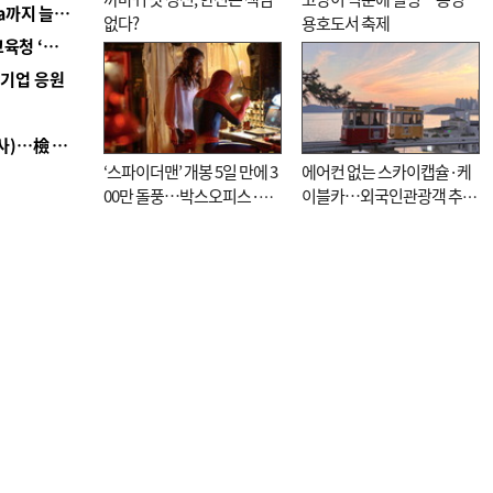
■ 경남 농정 비전 ‘잘 사는 농촌’…스마트팜 1000㏊까지 늘린다
없다?
용호도서 축제
■ 교육혁신선도지 공모 코앞인데…구·군 난색에 교육청 ‘쩔쩔’
역기업 응원
■ 검사 신분 버리고 직급하향(10년 이하 저연차 검사)…檢 중수청행 기피
‘스파이더맨’ 개봉 5일 만에 3
에어컨 없는 스카이캡슐·케
00만 돌풍…박스오피스·예
이블카…외국인관광객 추억
매율 동시 1위
대신 고역 될라