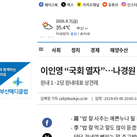
페이스북
엑스
카카오채널
유튜브
인스
사회
정치
경제
해양수산
이인영 “국회 열자”…나경원
원내 1·2당 원내대표 상견례
김해정 기자
call@kookje.co.kr
| 입력 : 2019-05-09 20:00:1
- 羅 “밥 잘 사주는 예쁜누나 될 
- 李 “밥 잘 먹고 말도 많이 듣겠
- 덕담 건네며 뼈있는 말 주고