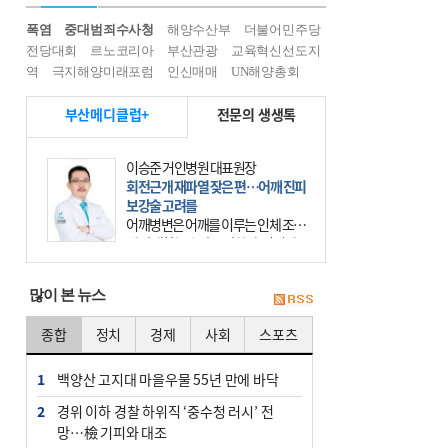
폭염
중대범죄수사청
해양수산부
더불어민주당
전당대회
르노코리아
부산관광
교육혁신선도지
역
극지해양미래포럼
인신매매
UN해양총회
부산메디클럽+
전문의 생생톡
이승준 거인병원 대표원장
회전근개 재파열 잦은 편…어깨 진피
보강술 고려를
어깨병변은 어깨를 이루는 인체 조직
에 발생하는 손상을 말한다. 여기에
는 오십견과 회전근개 증후군, 어깨
의 석회성 힘줄염 등이 있다. 국민건
많이 본 뉴스
강보험에 의하면 어깨병변
종합
정치
경제
사회
스포츠
1
백양산 고지대 마을우물 55년 만에 바닥
2
경위 이하 경찰 하위직 ‘중수청 러시’ 전
망…檢 기피와 대조