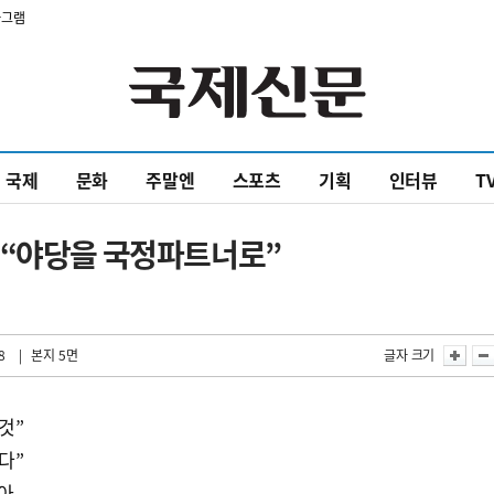
타그램
국제
문화
주말엔
스포츠
기획
인터뷰
T
 “야당을 국정파트너로”
8
| 본지 5면
글자 크기
것”
다”
받아