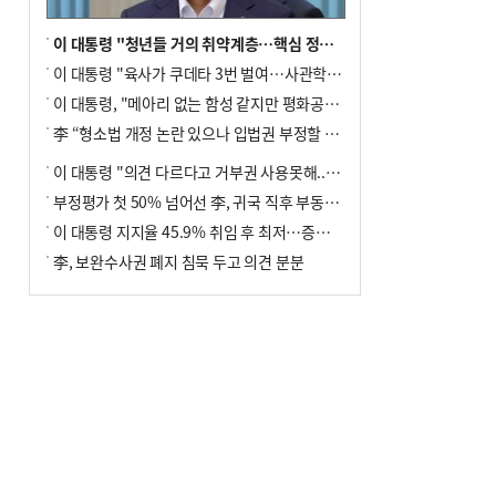
이 대통령 "청년들 거의 취약계층…핵심 정책 재편""
이 대통령 "육사가 쿠데타 3번 벌여…사관학교 통합 신속히 추진"
이 대통령, "메아리 없는 함성 같지만 평화공존책 계속해야"
李 “형소법 개정 논란 있으나 입법권 부정할 만큼은 아냐”(종합)
이 대통령 "의견 다르다고 거부권 사용못해.. 입법권 부정할 상황이라 보기 어려워"
부정평가 첫 50% 넘어선 李, 귀국 직후 부동산·증시 점검(종합)
이 대통령 지지율 45.9% 취임 후 최저…증시 폭락·연임 개헌 논란 영향
李, 보완수사권 폐지 침묵 두고 의견 분분