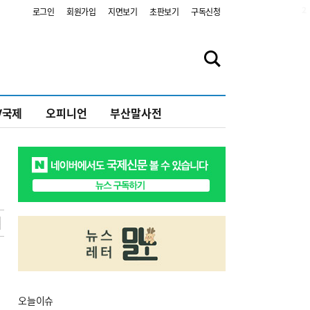
2
로그인
회원가입
지면보기
초판보기
구독신청
V국제
오피니언
부산말사전
오늘
이슈