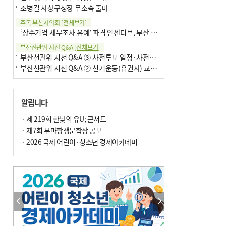
조병길 사상구청장 무소속 출마
주목 부산시의회
[전체보기]
‘장수기업 세무조사 유예’ 파격 인센티브, 부산 유출 막을까
부산선관위 지선 Q&A
[전체보기]
부산선관위 지선 Q&A ③ 사전투표 일정·사전투표함 보관
부산선관위 지선 Q&A ② 선거운동(유권자) 교육감투표용지
알립니다
· 제 219회 한낮의 유U; 콘서트
· 제7회 부마항쟁문학상 공모
· 2026 국제 어린이·청소년 경제아카데미