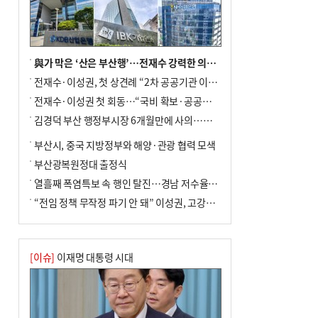
與가 막은 ‘산은 부산행’…전재수 강력한 의지 표명 없인 공염불
전재수·이성권, 첫 상견례 “2차 공공기관 이전 초당 협력”(종합)
전재수·이성권 첫 회동…“국비 확보·공공기관 이전 협력”
김경덕 부산 행정부시장 6개월만에 사의…후임 인선 촉각
부산시, 중국 지방정부와 해양·관광 협력 모색
부산광복원정대 출정식
열흘째 폭염특보 속 행인 탈진…경남 저수율 평년의 절반
“전임 정책 무작정 파기 안 돼” 이성권, 고강도 ‘전재수 견제’ 예고
[이슈]
이재명 대통령 시대