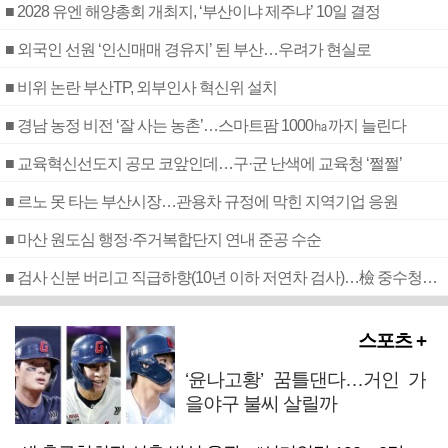
■ 2028 유엔 해양총회 개최지, ‘부산이냐 제주냐’ 10일 결정
■ 외국인 선원 ‘인신매매 경유지’ 된 부산…우려가 현실로
■ 비위 논란 부산TP, 외부인사 혁신위 설치
■ 경남 농정 비전 ‘잘 사는 농촌’…스마트팜 1000㏊까지 늘린다
■ 교육혁신선도지 공모 코앞인데…구·군 난색에 교육청 ‘쩔쩔’
■ 르노 못 타는 부산시장…관용차 규정에 막힌 지역기업 응원
■ 마산 원도심 행정·주거복합단지 연내 준공 수순
■ 검사 신분 버리고 직급하향(10년 이하 저연차 검사)…檢 중수청행 기피
스포츠 +
‘윤나고황’ 꿈틀댄다…거인 가
을야구 불씨 살릴까