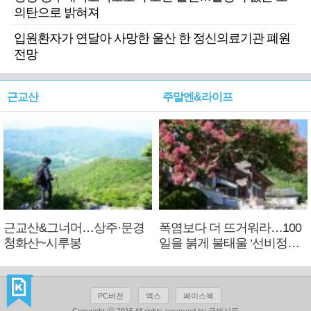
의탄으로 밝혀져
입원환자가 연달아 사망한 울산 한 정신의료기관 폐원
전망
근교산
주말엔&라이프
근교산&그너머…상주·문경
폭염보다 더 뜨거워라…100
청화산~시루봉
일을 붉게 불태울 ‘선비정신’
피었네
PC버전
엑스
페이스북