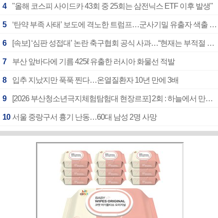
4
"올해 코스피 사이드카 43회 중 25회는 삼전닉스 ETF 이후 발생"
5
‘탄약 부족 사태’ 보도에 격노한 트럼프…군사기밀 유출자 색출 지시
6
[속보] ‘심판 성접대’ 논란 축구협회 공식 사과…“현재는 부적절 행위 없어”
7
부산 앞바다에 기름 425ℓ 유출한 러시아 화물선 적발
8
입추 지났지만 푹푹 찐다…온열질환자 10년 만에 3배
9
[2026 부산청소년극지체험탐험대 현장르포] 2회 : 하늘에서 만난 얼음의 나라
10
서울 중랑구서 흉기 난동…60대 남성 2명 사망