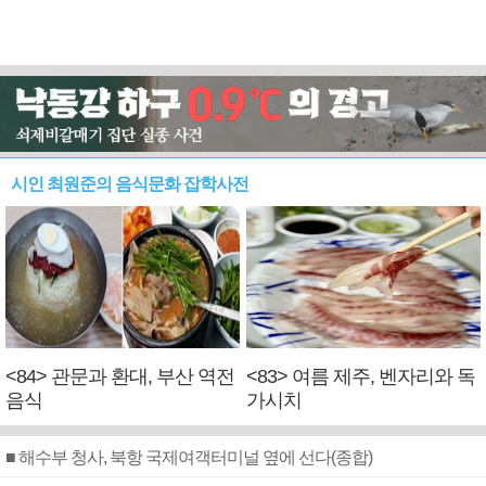
시인 최원준의 음식문화 잡학사전
<84> 관문과 환대, 부산 역전
<83> 여름 제주, 벤자리와 독
음식
가시치
■ 해수부 청사, 북항 국제여객터미널 옆에 선다(종합)