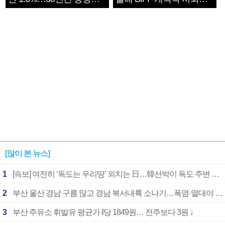
1182개팀 전수조사
확정
[많이 본 뉴스]
1
[속보] 여전히 ‘독도는 우리땅’ 외치는 日…韓선박이 독도 주변 해양조사 활동하자 반발
2
부산 울산 경남 구름 많고 경남 북서내륙 소나기…폭염·열대야 계속
3
부산 주유소 휘발유 평균가 ℓ당 1849원… 전주보다 3원 ↓