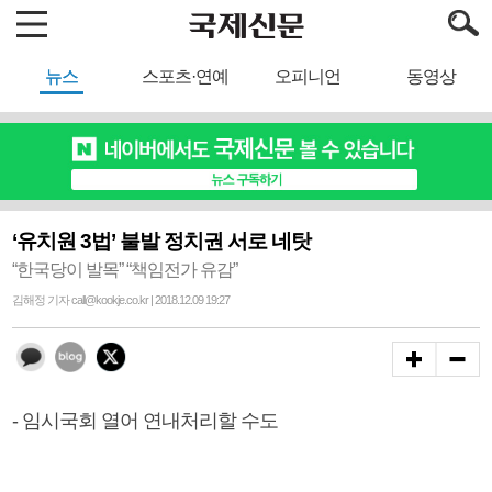
뉴스
스포츠·연예
오피니언
동영상
‘유치원 3법’ 불발 정치권 서로 네탓
“한국당이 발목” “책임전가 유감”
김해정 기자 call@kookje.co.kr | 2018.12.09 19:27
- 임시국회 열어 연내처리할 수도