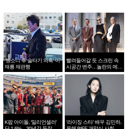
‘뺑소니 후 술타기 의혹’ 이
빨려들어갈 듯 스크린 속
재룡 재판행
시공간 변주…놀란의 메시
지는 ‘전쟁 속죄’
K팝 아이돌, '밀리언셀러'
‘라이징 스타’ 배우 김민하,
단 1.6%…30년간 등장
올해 BIFF 개막식 사회자