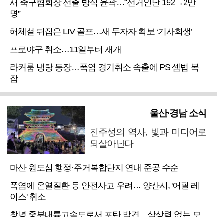
새 축구협회장 선출 방식 윤곽…“선거인단 192→2만
명”
해체설 뒤집은 LIV 골프…새 투자자 확보 ‘기사회생’
프로야구 취소…11일부터 재개
라커룸 냉탕 등장…폭염 경기취소 속출에 PS 셈법 복
잡
울산·경남 소식
진주성의 역사, 빛과 미디어로
되살아난다
마산 원도심 행정·주거복합단지 연내 준공 수순
폭염에 온열질환 등 안전사고 우려… 양산시, '어필 레
이스' 취소
창녕 중부내륙고속도로서 포탄 발견…살상력 없는 모