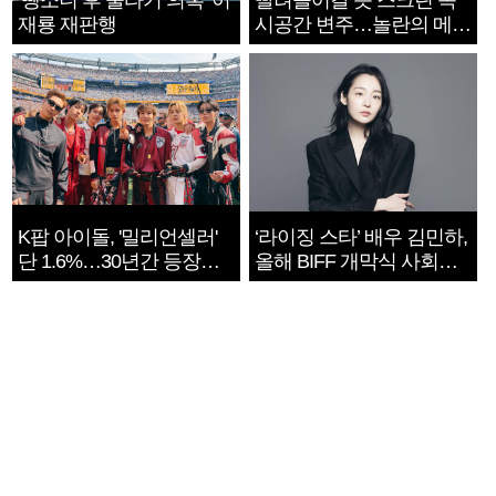
‘뺑소니 후 술타기 의혹’ 이
빨려들어갈 듯 스크린 속
재룡 재판행
시공간 변주…놀란의 메시
지는 ‘전쟁 속죄’
K팝 아이돌, '밀리언셀러'
‘라이징 스타’ 배우 김민하,
단 1.6%…30년간 등장
올해 BIFF 개막식 사회자
1182개팀 전수조사
확정