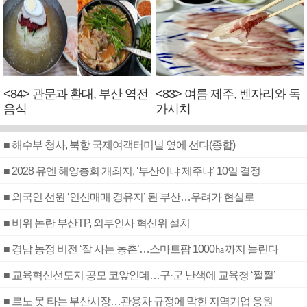
<84> 관문과 환대, 부산 역전
<83> 여름 제주, 벤자리와 독
음식
가시치
■ 해수부 청사, 북항 국제여객터미널 옆에 선다(종합)
■ 2028 유엔 해양총회 개최지, ‘부산이냐 제주냐’ 10일 결정
■ 외국인 선원 ‘인신매매 경유지’ 된 부산…우려가 현실로
■ 비위 논란 부산TP, 외부인사 혁신위 설치
■ 경남 농정 비전 ‘잘 사는 농촌’…스마트팜 1000㏊까지 늘린다
■ 교육혁신선도지 공모 코앞인데…구·군 난색에 교육청 ‘쩔쩔’
■ 르노 못 타는 부산시장…관용차 규정에 막힌 지역기업 응원