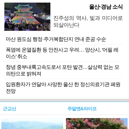
울산·경남 소식
진주성의 역사, 빛과 미디어로
되살아난다
마산 원도심 행정·주거복합단지 연내 준공 수순
폭염에 온열질환 등 안전사고 우려… 양산시, '어필 레
이스' 취소
창녕 중부내륙고속도로서 포탄 발견…살상력 없는 모
의탄으로 밝혀져
입원환자가 연달아 사망한 울산 한 정신의료기관 폐원
전망
근교산
주말엔&라이프