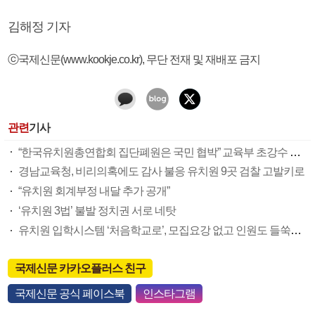
김해정 기자
ⓒ국제신문(www.kookje.co.kr), 무단 전재 및 재배포 금지
관련
기사
“한국유치원총연합회 집단폐원은 국민 협박” 교육부 초강수 대응 선언
경남교육청, 비리의혹에도 감사 불응 유치원 9곳 검찰 고발키로
“유치원 회계부정 내달 추가 공개”
‘유치원 3법’ 불발 정치권 서로 네탓
유치원 입학시스템 ‘처음학교로’, 모집요강 없고 인원도 들쑥날쑥
국제신문 카카오플러스 친구
국제신문 공식 페이스북
인스타그램