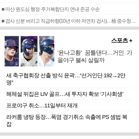
■ 마산 원도심 행정·주거복합단지 연내 준공 수순
■ 검사 신분 버리고 직급하향(10년 이하 저연차 검사)…檢 중수청행 기피
스포츠 +
‘윤나고황’ 꿈틀댄다…거인 가
을야구 불씨 살릴까
새 축구협회장 선출 방식 윤곽…“선거인단 192→2만
명”
해체설 뒤집은 LIV 골프…새 투자자 확보 ‘기사회생’
프로야구 취소…11일부터 재개
라커룸 냉탕 등장…폭염 경기취소 속출에 PS 셈법 복
잡