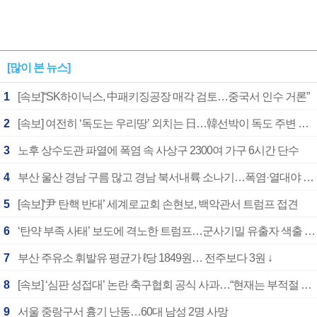
[많이 본 뉴스]
1
[속보]“SK하이닉스, 中패키징공장 매각 검토…중국서 인수 거론”
2
[속보] 여전히 ‘독도는 우리땅’ 외치는 日…韓선박이 독도 주변 해양조사 활동하자 반발
3
노후 상수도관 파열에 폭염 속 사상구 2300여 가구 6시간 단수
4
부산 울산 경남 구름 많고 경남 북서내륙 소나기…폭염·열대야 계속
5
[속보]‘尹 탄핵 반대’ 세계로교회 손현보, 백악관서 트럼프 접견
6
‘탄약 부족 사태’ 보도에 격노한 트럼프…군사기밀 유출자 색출 지시
7
부산 주유소 휘발유 평균가 ℓ당 1849원… 전주보다 3원 ↓
8
[속보] ‘심판 성접대’ 논란 축구협회 공식 사과…“현재는 부적절 행위 없어”
9
서울 중랑구서 흉기 난동…60대 남성 2명 사망